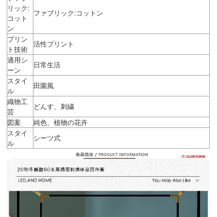
リック:
ファブリック:コットン
コット
ン
プリン
活性プリント
ト技術
適用シ
日常生活
ーン
スタイ
田園風
ル
織物工
どんす、刺繍
芸
図案
純色、植物の花卉
スタイ
シーツ式
ル