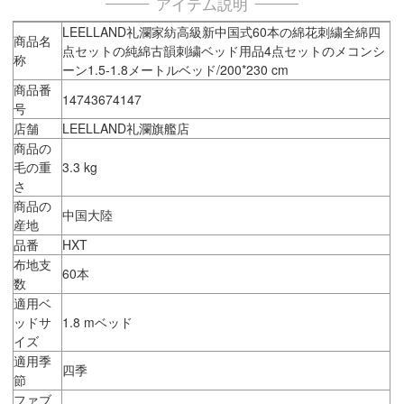
アイテム説明
LEELLAND礼瀾家紡高級新中国式60本の綿花刺繍全綿四
商品名
点セットの純綿古韻刺繍ベッド用品4点セットのメコンシ
称
ーン1.5-1.8メートルベッド/200*230 cm
商品番
14743674147
号
店舗
LEELLAND礼瀾旗艦店
商品の
毛の重
3.3 kg
さ
商品の
中国大陸
産地
品番
HXT
布地支
60本
数
適用ベ
ッドサ
1.8 mベッド
イズ
適用季
四季
節
ファブ