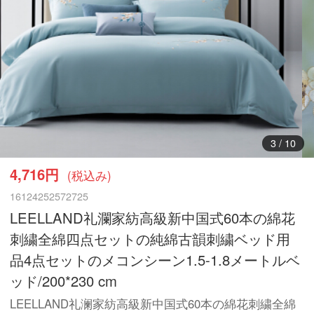
4
/
10
4,716円
(税込み)
16124252572725
LEELLAND礼瀾家紡高級新中国式60本の綿花
刺繍全綿四点セットの純綿古韻刺繍ベッド用
品4点セットのメコンシーン1.5-1.8メートルベ
ッド/200*230 cm
LEELLAND礼澜家紡高級新中国式60本の綿花刺繍全綿