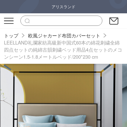
アリスランド
トップ
欧風ジャカード布団カバーセット
LEELLAND礼瀾家紡高級新中国式60本の綿花刺繍全綿
四点セットの純綿古韻刺繍ベッド用品4点セットのメコ
ンシーン1.5-1.8メートルベッド/200*230 cm