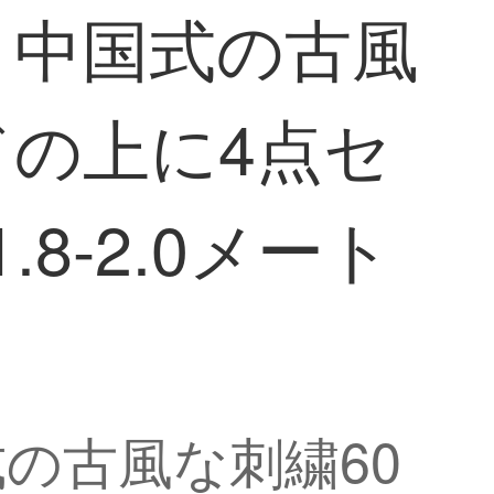
ット中国式の古風
ドの上に4点セ
8-2.0メート
式の古風な刺繍60