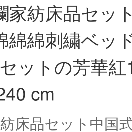
D礼瀾家紡床品セ
綿綿綿刺繍ベッ
ットの芳華紅1.
40 cm
澜家紡床品セット中国