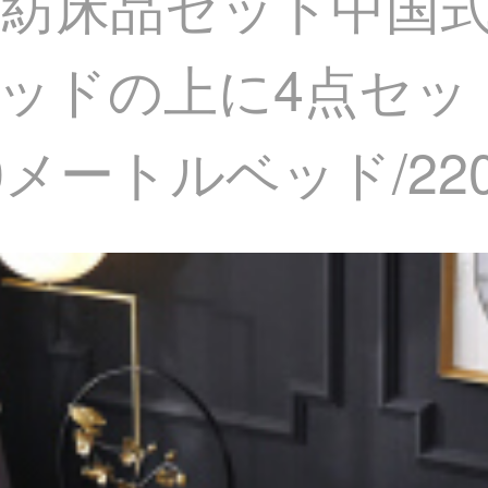
瀾家紡床品セット中国
ッドの上に4点セッ
0メートルベッド/220*