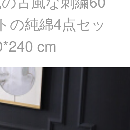
式の古風な刺繍60
トの純綿4点セッ
240 cm