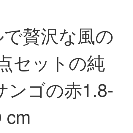
プルで贅沢な風の
四点セットの純
ンゴの赤1.8-
 cm