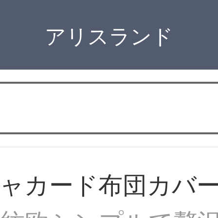
アリスランド
ジャカード布団カバ