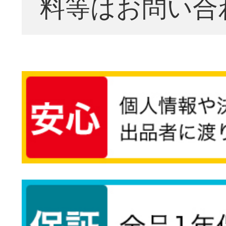
料等はお問い合