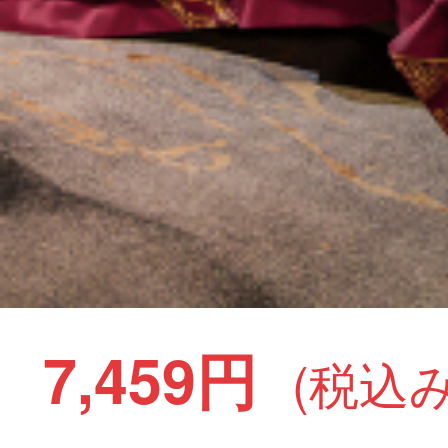
7,459円
(税込み