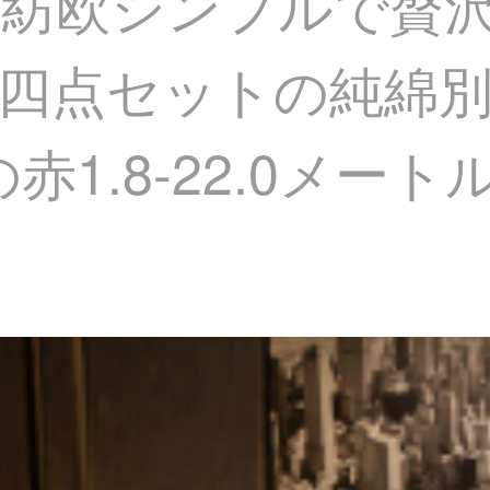
澜家紡欧シンプルで贅
四点セットの純綿
赤1.8-22.0メー