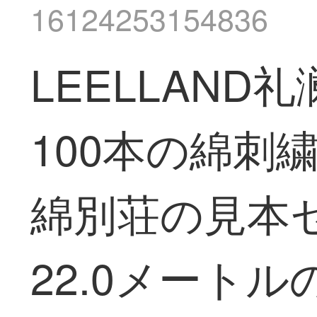
16124253154836
LEELLAN
100本の綿刺
綿別荘の見本セ
22.0メートルの