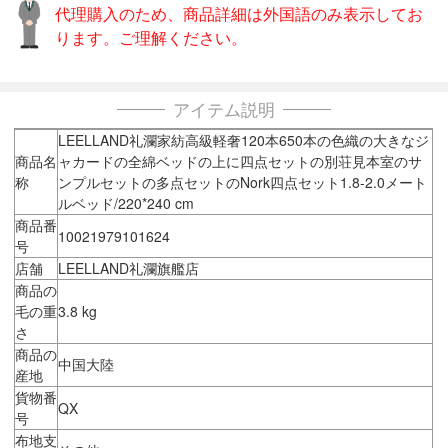
代理購入のため、商品詳細は外国語のみ表示してお
ります。ご理解ください。
アイテム説明
LEELLAND礼瀾家紡高級軽奢120本650本の色織の大きなジ
商品名
ャカードの全綿ベッドの上に四点セットの別荘見本室のサ
称
ンプルセットの多点セットのNork四点セット1.8-2.0メート
ルベッド/220*240 cm
商品番
10021979101624
号
店舗
LEELLAND礼瀾旗艦店
商品の
毛の重
3.8 kg
さ
商品の
中国大陸
産地
貨物番
QX
号
布地支