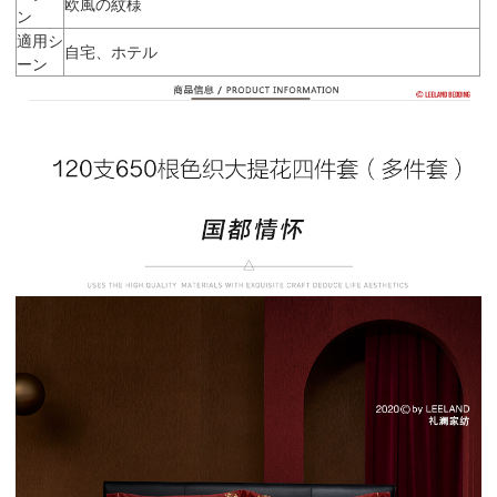
欧風の紋様
ン
適用シ
自宅、ホテル
ーン