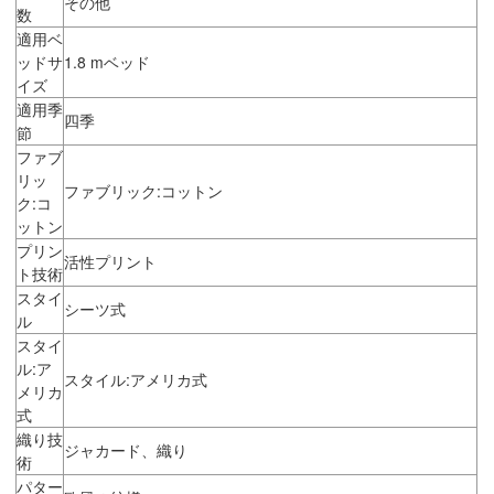
その他
数
適用ベ
ッドサ
1.8 mベッド
イズ
適用季
四季
節
ファブ
リッ
ファブリック:コットン
ク:コ
ットン
プリン
活性プリント
ト技術
スタイ
シーツ式
ル
スタイ
ル:ア
スタイル:アメリカ式
メリカ
式
織り技
ジャカード、織り
術
パター