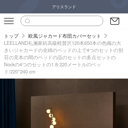
アリスランド
トップ
欧風ジャカード布団カバーセット
LEELLAND礼澜家紡高級軽贅沢120本650本の色織の大
きいジャカードの全綿のベッドの上で4つのセットの別
荘の見本の間のベッドの品のセットの多点セットの
Nockの4つのセットの1.8-220メートルのベッ
ド/220*240 cm