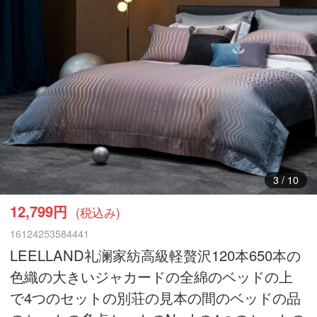
3
/
10
12,799円
(税込み)
16124253584441
LEELLAND礼澜家紡高級軽贅沢120本650本の
色織の大きいジャカードの全綿のベッドの上
で4つのセットの別荘の見本の間のベッドの品