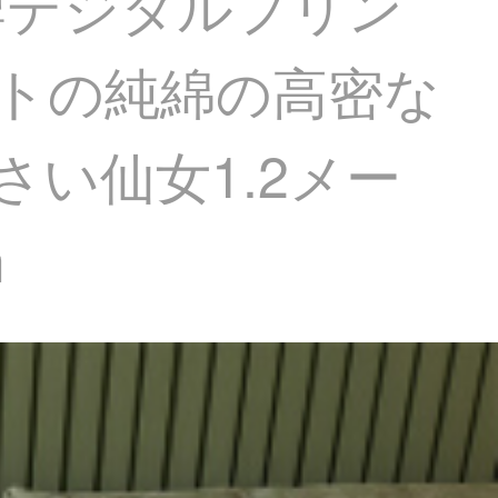
潮牌デジタルプリン
ットの純綿の高密な
い仙女1.2メー
m