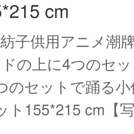
215 cm
礼瀾家紡子供用アニメ
ッドの上に4つのセ
つのセットで踊る小仙
ト155*215 cm