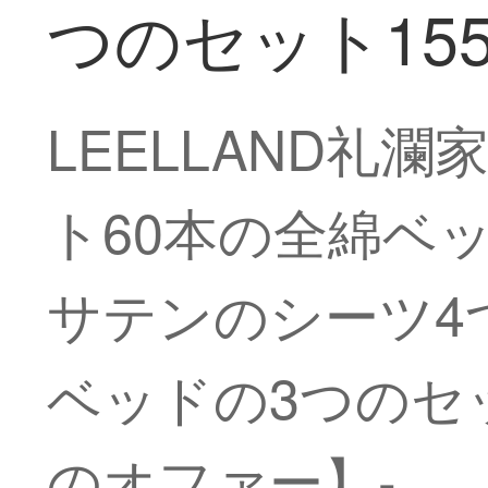
つのセット155*
LEELLAND
ト60本の全綿ベ
サテンのシーツ4
ベッドの3つのセッ
のオファー】-