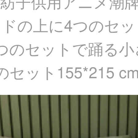
礼瀾家紡子供用アニメ
ッドの上に4つのセ
つのセットで踊る小さ
ット155*215 c