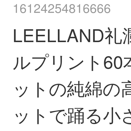
16124254816666
LEELLAN
ルプリント60
ットの純綿の
ットで踊る小さ