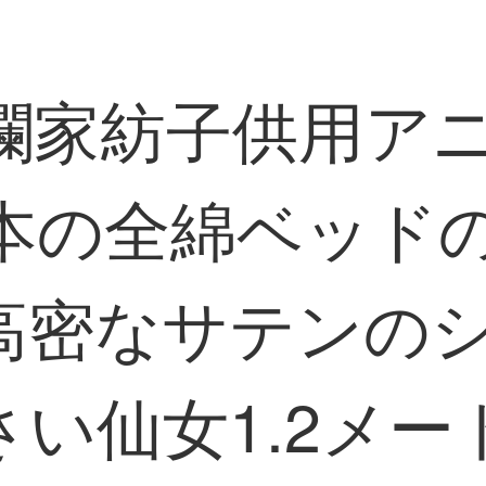
D礼瀾家紡子供用
本の全綿ベッド
高密なサテンのシ
い仙女1.2メー