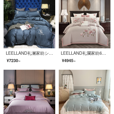
LEELLAND礼澜家紡シンプルで無地の100本の海島綿の鹿の刺繍の全綿の寝具4点セットの純綿の五星ホテルの見本室のベッドセットの鹿-青緑色の1.5-1.8メートルのベッド/200*230 cm
LEELLAND礼瀾家紡60本の長い綿の綿の綿の綿の綿の緞子の新しい中国式の刺繍の寝具の4つのセットの純綿の見本の間のベッドの品物のセットはオプションで多くセットして月色の4つのセットの1.5-1.8メートルのベッド/200*230 cm
¥7230~
¥4945~