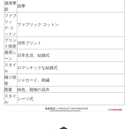
適用季
四季
節
ファブ
リッ
ファブリック:コットン
ク:コ
ットン
プリン
活性プリント
ト技術
適用シ
日常生活、結婚式
ーン
スタイ
ロマンチックな結婚式
ル
織り技
ジャカード、刺繍
術
図案
純色、植物の花卉
スタイ
シーツ式
ル