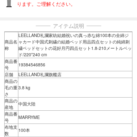
ります。ご理解ください。
アイテム説明
LEELLAND礼瀾家紡結婚祝いの真っ赤な綿100本の全綿ジ
商品名
ャカード中国式刺繍の結婚ベッド用品四点セットの純綿刺
称
繍ベッドセットの花好月円四点セット1.8-210メートルベッ
ド/220*240 cm
商品番
19384546856
号
店舗
LEELLAND礼瀾旗艦店
商品の
毛の重
3.8 kg
さ
商品の
中国大陸
産地
商品番
MARRYME
号
布地支
100本
数