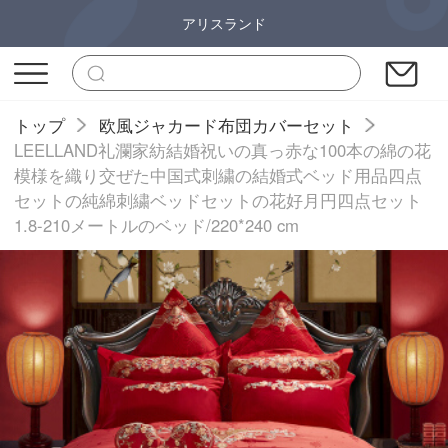
アリスランド
トップ
欧風ジャカード布団カバーセット
LEELLAND礼瀾家紡結婚祝いの真っ赤な100本の綿の花
模様を織り交ぜた中国式刺繍の結婚式ベッド用品四点
セットの純綿刺繍ベッドセットの花好月円四点セット
1.8-210メートルのベッド/220*240 cm