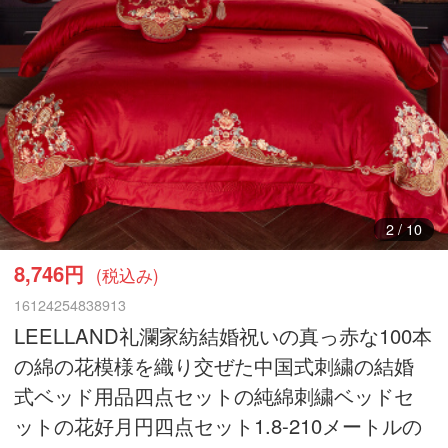
3
/
10
8,746円
(税込み)
16124254838913
LEELLAND礼瀾家紡結婚祝いの真っ赤な100本
の綿の花模様を織り交ぜた中国式刺繍の結婚
式ベッド用品四点セットの純綿刺繍ベッドセ
ットの花好月円四点セット1.8-210メートルの