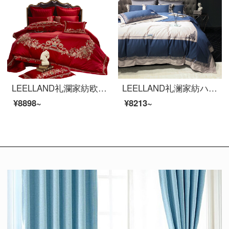
LEELLAND礼瀾家紡欧式軽奢結婚式大紅結婚式ベッド用品四点セット純綿欧式刺繍ベッド品多点セットパリの恋人四点セット1.8-2.0メートルベッド/220*240 cm
LEELLAND礼澜家紡ハイエンド100本の馬綿シンプルな欧風刺繍の全綿の寝具4点セットの高品質の軽奢ベッド用品セットブランチ湖藍1.8-2.0メートルベッド/220*240 cm
¥8898~
¥8213~