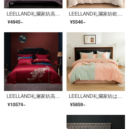
LEELLAND礼瀾家紡高級新中国式60本の綿花刺繍全綿四点セットの純綿古韻刺繍ベッド用品4点セット刺繍雲1.5-1.8メートルベッド/シーツ四点セット
LEELLAND礼瀾家紡欧風ロマンチックフラワー60本の綿綿綿綿綿綿綿綿綿綿綿綿綿綿布団4点セットのナイス雪-緑妍四点セット1.8-2.0メートルベッド/220*240 cm
¥4945~
¥5546~
LEELLAND礼澜家紡高級中国式刺繍ロマンチック結婚祝い100本の綿布団用品四点セット純綿刺繍結婚床品セット鳳尾香罗-酒紅四点セット1.5-1.8メートルベッド/200*230 cm
LEELLAND礼瀾家紡は約60本の双株の全綿のすり合わせ工芸品の寝具の4点セットの純綿保温4点セットのジュリエット1.5-1.8メートルのベッド/200*230 cmです。
¥10574~
¥5859~