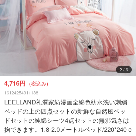
3
/
6
4,716円
(税込み)
16124254911188
LEELLAND礼瀾家紡漫画全綿色紡水洗い刺繍
ベッドの上の四点セットの新鮮な自然風ベッ
ドセットの純綿シーツ4点セットの無邪気さは
掬できます。1.8-2.0メートルベッド/220*240 c