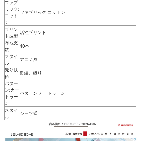
ファブ
リック:
ファブリック:コットン
コット
ン
プリン
活性プリント
ト技術
布地支
40本
数
スタイ
アニメ風
ル
織り技
刺繍、織り
術
パター
ン:カー
パターン:カートゥーン
トゥー
ン
スタイ
シーツ式
ル