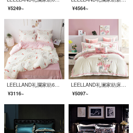
¥5249~
¥4564~
LEELLAND礼瀾家紡60本の綿綿綿の綿の綿の綿の綿の贈り物の子供の綿の寝具の4件のセットの純綿の学生のベッドの品物のセットの小さいさくらんぼの1.35/1.5メートルのベッドの4件のセット/200*230 cm布団のカバー
LEELLAND礼澜家紡床品セット新中国式60本の綿刺繍の全綿ベッドの上に4つのセットの純綿綿綿の綿の綿の綿の綿の綿の綿の綿の布団カバー4つのセットの恥ずかしい花-米粉1.5-1.8メートルのベッド/200*230 cm
¥3116~
¥5097~