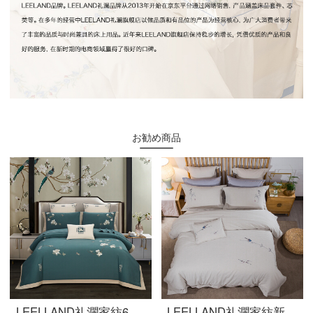
お勧め商品
LEELLAND礼瀾家紡60本の暖肌全綿磨毛新中国式刺繍ベッド用品四点セットの純綿厚い保温ベッド用品セットのモカ1.8-2.0メートルベッド/220*240 cm布団カバー
LEELLAND礼瀾家紡新中国式の色織洗濯綿刺繍全綿寝具四点セットの純綿民宿風ベッド用品セットの陰影雅四点セット1.5-1.8メートルベッド/200*230 cm布団カバー