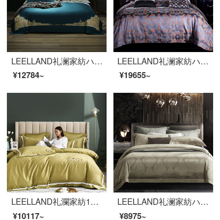
LEELLAND礼澜家紡ハイエンド中国式刺繍100本の綿布団用品四点セット星ホテル別荘見本セットミルラッチ-墨緑四点セット1.8-2.0メートルベッド/220*240 cm
LEELLAND礼澜家紡ハイエンド140本の色織の大きいジャカードの全綿の寝具四点セットの純綿の別荘の見本セットの夕色の瑠璃1.8-220メートルのベッド/220*240 cm
¥12784~
¥19655~
LEELLAND礼瀾家紡140本の軽奢な綿の花模様刺繍四点セットのハイエンドの欧風ベッド用品の純綿ベッドセットのサイドカバーは明るい黄色1.8-2.0メートルのベッド/220*240 cmの布団セットです。
LEELLAND礼澜家紡ハイエンド軽奢100本のジャカード全綿四点セット欧風のモデルルームの寝具純綿高品質ベッドセットブルック金色1.8-2.0メートルベッド/220*240 cm
¥10117~
¥8975~