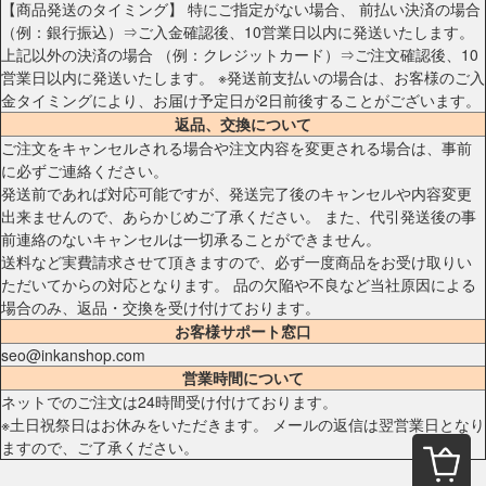
【商品発送のタイミング】 特にご指定がない場合、 前払い決済の場合
（例：銀行振込）⇒ご入金確認後、10営業日以内に発送いたします。
上記以外の決済の場合 （例：クレジットカード）⇒ご注文確認後、10
営業日以内に発送いたします。 ※発送前支払いの場合は、お客様のご入
金タイミングにより、お届け予定日が2日前後することがございます。
返品、交換について
ご注文をキャンセルされる場合や注文内容を変更される場合は、事前
に必ずご連絡ください。
発送前であれば対応可能ですが、発送完了後のキャンセルや内容変更
出来ませんので、あらかじめご了承ください。 また、代引発送後の事
前連絡のないキャンセルは一切承ることができません。
送料など実費請求させて頂きますので、必ず一度商品をお受け取りい
ただいてからの対応となります。 品の欠陥や不良など当社原因による
場合のみ、返品・交換を受け付けております。
お客様サポート窓口
seo@inkanshop.com
営業時間について
ネットでのご注文は24時間受け付けております。
※土日祝祭日はお休みをいただきます。 メールの返信は翌営業日となり
ますので、ご了承ください。