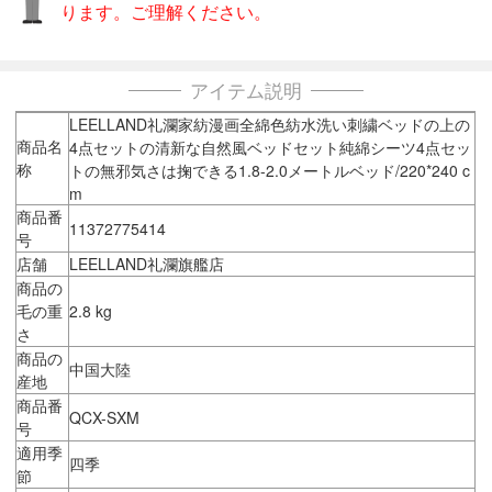
ります。ご理解ください。
アイテム説明
LEELLAND礼瀾家紡漫画全綿色紡水洗い刺繍ベッドの上の
商品名
4点セットの清新な自然風ベッドセット純綿シーツ4点セッ
称
トの無邪気さは掬できる1.8-2.0メートルベッド/220*240 c
m
商品番
11372775414
号
店舗
LEELLAND礼瀾旗艦店
商品の
毛の重
2.8 kg
さ
商品の
中国大陸
産地
商品番
QCX-SXM
号
適用季
四季
節