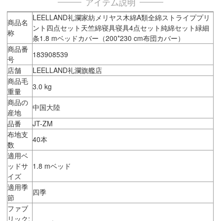
アイテム説明
LEELLAND礼瀾家紡メリヤス木綿A類全綿ストライププリ
商品名
ント四点セット天竺綿寝具寝具4点セット純綿セット緑細
称
条1.8 mベッドカバー（200*230 cm布団カバー）
商品番
183908539
号
店舗
LEELLAND礼瀾旗艦店
商品毛
3.0 kg
重量
商品の
中国大陸
産地
品番
JT-ZM
布地支
40本
数
適用ベ
ッドサ
1.8 mベッド
イズ
適用季
四季
節
ファブ
リック: