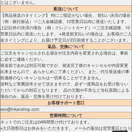
とはございません。
配送について
【商品発送のタイミング】 特にご指定がない場合、 前払い決済の場合
（例：銀行振込）⇒ご入金確認後、10営業日以内に発送いたします。
上記以外の決済の場合 （例：クレジットカード）⇒ご注文確認後、10
営業日以内に発送いたします。 ※発送前支払いの場合は、お客様のご入
金タイミングにより、お届け予定日が2日前後することがございます。
返品、交換について
ご注文をキャンセルされる場合や注文内容を変更される場合は、事前
に必ずご連絡ください。
発送前であれば対応可能ですが、発送完了後のキャンセルや内容変更
出来ませんので、あらかじめご了承ください。 また、代引発送後の事
前連絡のないキャンセルは一切承ることができません。
送料など実費請求させて頂きますので、必ず一度商品をお受け取りい
ただいてからの対応となります。 品の欠陥や不良など当社原因による
場合のみ、返品・交換を受け付けております。
お客様サポート窓口
seo@inkanshop.com
営業時間について
ネットでのご注文は24時間受け付けております。
※土日祝祭日はお休みをいただきます。 メールの返信は翌営業日となり