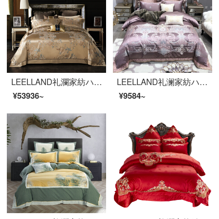
LEELLAND礼瀾家紡ハイエンドシルク四点セット100%シルクアメリカンフラワージャカードシルク寝具両面シルク寝具セット1.8/2.0メートルベッド
LEELLAND礼澜家紡ハイエンド100本のオーディションT 500欧式軽奢全綿ジャカードベッド用品四点セットベッド用品セット伊莉莎1.8-22.0メートルベッド/220*240 cm
¥53936~
¥9584~