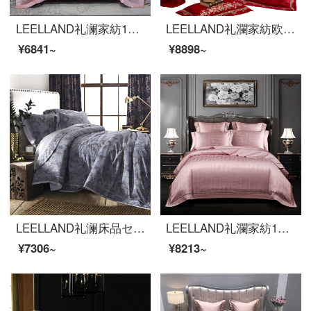
LEELLAND礼澜家紡100本の御綿中国風芸術花卉刺繍全綿寝具四点セットの純綿ベッド用品セット江山美人粉玉1.8-2.0メートルベッド/220*240 cm
LEELLAND礼瀾家紡欧式軽奢結婚式大紅結婚式ベッド用品四点セット純綿欧式刺繍ベッド品多点セットパリの恋人四点セット1.8-2.0メートルベッド/220*240 cm
¥6841~
¥8898~
LEELLAND礼澜床品セット欧式絹織物のサテンジャカードの全綿寝具4点セットの純綿1.5メートル/1.8メートルベッド媛麗糸1.8-2.0メートルベッド/220*240 cm
LEELLAND礼瀾家紡140本の全綿ジャカード4点セットの高級欧式ベッド用品純綿ベッドセットジェシー1.8-2.0メートルベッド/220*240 cm
¥7306~
¥8213~