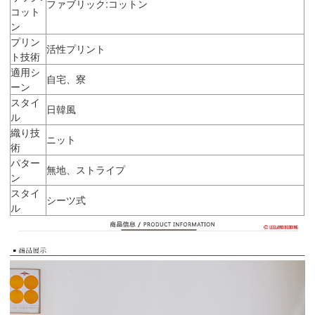
ファブリック:コットン
コット
ン
プリン
活性プリント
ト技術
適用シ
自宅、寮
ーン
スタイ
日韓風
ル
織り技
ニット
術
パター
無地、ストライプ
ン
スタイ
シーツ式
ル