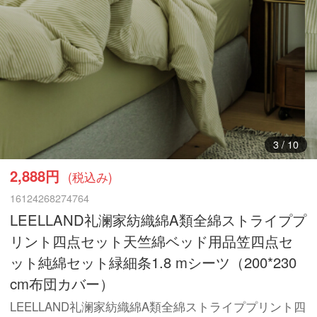
3
/
10
2,888円
(税込み)
16124268274764
LEELLAND礼澜家紡織綿A類全綿ストライププ
リント四点セット天竺綿ベッド用品笠四点セ
ット純綿セット緑細条1.8 mシーツ（200*230
cm布団カバー）
LEELLAND礼澜家紡織綿A類全綿ストライププリント四