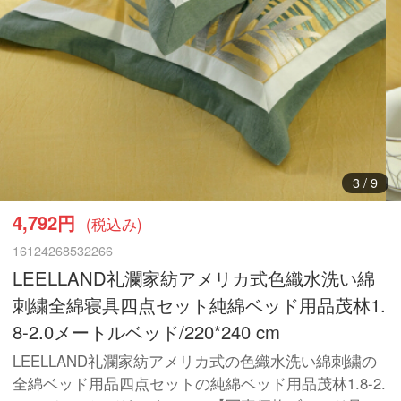
3
/
9
4,792円
(税込み)
16124268532266
LEELLAND礼瀾家紡アメリカ式色織水洗い綿
刺繍全綿寝具四点セット純綿ベッド用品茂林1.
8-2.0メートルベッド/220*240 cm
LEELLAND礼瀾家紡アメリカ式の色織水洗い綿刺繍の
全綿ベッド用品四点セットの純綿ベッド用品茂林1.8-2.