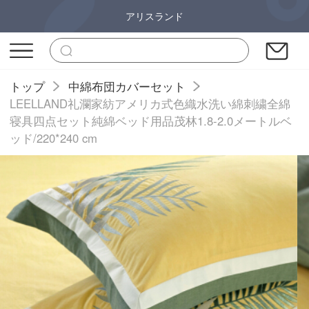
アリスランド
トップ
中綿布団カバーセット
LEELLAND礼瀾家紡アメリカ式色織水洗い綿刺繍全綿
寝具四点セット純綿ベッド用品茂林1.8-2.0メートルベ
ッド/220*240 cm