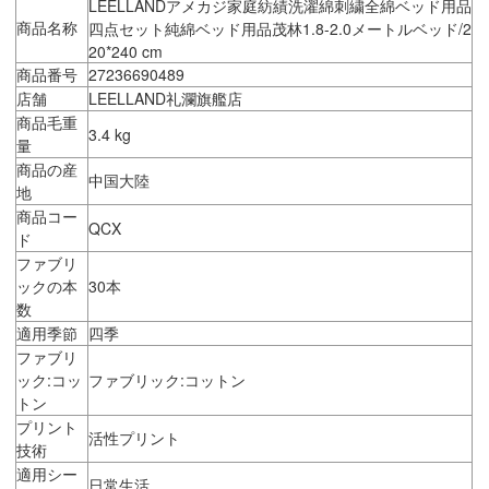
LEELLANDアメカジ家庭紡績洗濯綿刺繍全綿ベッド用品
商品名称
四点セット純綿ベッド用品茂林1.8-2.0メートルベッド/2
20*240 cm
商品番号
27236690489
店舗
LEELLAND礼瀾旗艦店
商品毛重
3.4 kg
量
商品の産
中国大陸
地
商品コー
QCX
ド
ファブリ
ックの本
30本
数
適用季節
四季
ファブリ
ック:コッ
ファブリック:コットン
トン
プリント
活性プリント
技術
適用シー
日常生活