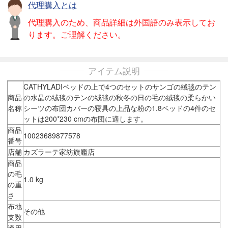
代理購入とは
代理購入のため、商品詳細は外国語のみ表示してお
ります。ご理解ください。
アイテム説明
CATHYLADIベッドの上で4つのセットのサンゴの絨毯のテン
商品
の水晶の绒毯のテンの绒毯の秋冬の日の毛の絨毯の柔らかい
名称
シーツの布団カバーの寝具の上品な粉の1.8ベッドの4件のセ
ットは200*230 cmの布団に適します。
商品
10023689877578
番号
店舗
カズラーテ家紡旗艦店
商品
の毛
1.0 kg
の重
さ
布地
その他
支数
適用