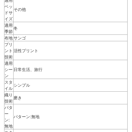
ベッ
その他
ドサ
イズ
適用
冬
季節
布地
サンゴ
プリ
ント
活性プリント
技術
適用
シー
日常生活、旅行
ン
スタ
シンプル
イル
織り
磨き
技術
パタ
ー
パターン:無地
ン:
無地