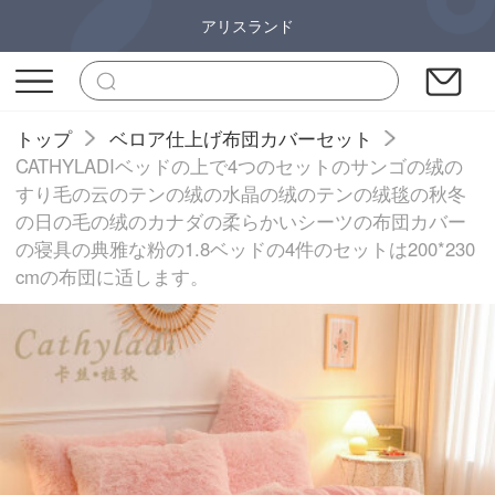
アリスランド
トップ
ベロア仕上げ布団カバーセット
CATHYLADIベッドの上で4つのセットのサンゴの绒の
すり毛の云のテンの绒の水晶の绒のテンの绒毯の秋冬
の日の毛の绒のカナダの柔らかいシーツの布団カバー
の寝具の典雅な粉の1.8ベッドの4件のセットは200*230
cmの布団に适します。