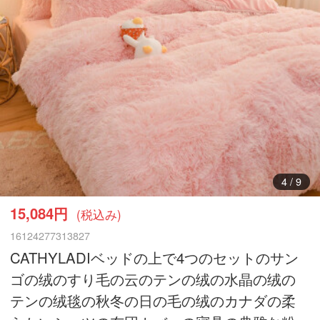
5
/
9
15,084円
(税込み)
16124277313827
CATHYLADIベッドの上で4つのセットのサン
ゴの绒のすり毛の云のテンの绒の水晶の绒の
テンの绒毯の秋冬の日の毛の绒のカナダの柔