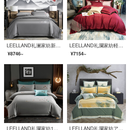
LEELLAND礼澜家紡新中国式刺繍100本の全綿ベッド用品四点セットの純綿現代別荘見本室のハイエンドベッド用品セットのハスの花-深冬灰1.8-2.0メートルベッド/220*240 cm
LEELLAND礼瀾家紡軽奢極簡素風100本の綿花刺繍綿100本の無地ベッドの上に4つのセットの純綿ベッド用品セットの薫風1.8-2.0メートルベッド/220*240 cm
¥8746~
¥7154~
LEELLAND礼瀾家紡100本の50双の綿の新しい中国式の刺繍の全綿のベッドの上で4件のセットの純綿の貢の緞子のハイエンドの刺繍のベッドの品物のセットの俊秀-ほこりの1.8-2000メートルのベッド/220*240 cm
LEELLAND礼瀾家紡アメリカ式色織水洗い綿刺繍全綿寝具四点セット純綿ベッド用品茂林1.8-2.0メートルベッド/220*240 cm