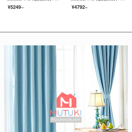
¥5249~
¥4792~