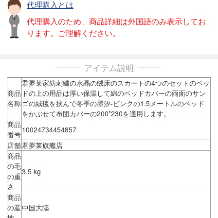
代理購入とは
代理購入のため、商品詳細は外国語のみ表示してお
ります。ご理解ください。
アイテム説明
君夢莱家紡刺繍の水晶の绒床のスカートの4つのセットのベッ
商品
ドの上の用品は厚い保温して綿のベッドカバーの両面のサン
名称
ゴの絨毯を挟んで冬季の墨汐-ピンクの1.5メートルのベッド
をかぶせて布団カバーの200*230を適用します。
商品
10024734454857
番号
店舗
君夢莱旗艦店
商品
の毛
3.5 kg
の重
さ
商品
の産
中国大陸
地