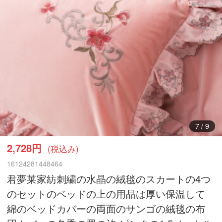
8
/
9
2,728円
(税込み)
16124281448464
君夢莱家紡刺繍の水晶の絨毯のスカートの4つ
のセットのベッドの上の用品は厚い保温して
綿のベッドカバーの両面のサンゴの絨毯の布