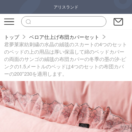
アリスランド
トップ
ベロア仕上げ布団カバーセット
君夢莱家紡刺繍の水晶の絨毯のスカートの4つのセット
のベッドの上の用品は厚い保温して綿のベッドカバー
の両面のサンゴの絨毯の布団カバーの冬季の墨の汐-ピ
ンクの1.5メートルのベッドは4つのセットの布団カバ
ーの200*230を適用します。