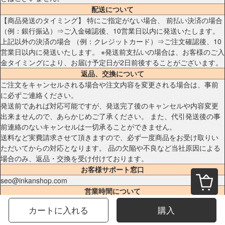
配送について
【商品発送のタイミング】 特にご指定がない場合、 前払い決済の場合
（例：銀行振込）⇒ご入金確認後、10営業日以内に発送いたします。
上記以外の決済の場合 （例：クレジットカード）⇒ご注文確認後、10
営業日以内に発送いたします。 ※発送前支払いの場合は、お客様のご入
金タイミングにより、お届け予定日が2日前後することがございます。
返品、交換について
ご注文をキャンセルされる場合や注文内容を変更される場合は、事前
に必ずご連絡ください。
発送前であれば対応可能ですが、発送完了後のキャンセルや内容変更
出来ませんので、あらかじめご了承ください。 また、代引発送後の事
前連絡のないキャンセルは一切承ることができません。
送料など実費請求させて頂きますので、必ず一度商品をお受け取りい
ただいてからの対応となります。 品の欠陥や不良など当社原因による
場合のみ、返品・交換を受け付けております。
お客様サポート窓口
seo@inkanshop.com
営業時間について
ネットでのご注文は24時間受け付けております。
カートに入れる
購入
※土日祝祭日はお休みをいただきます。 メールの返信は翌営業日となり
ますので、ご了承ください。