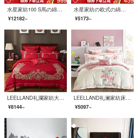
水星家紡100 S馬の綿の4点セットの純綿布団カバーのシーツ枕カバーの寝具セットのダブルカバーセットのグラス1.8メートル
水星家紡の欧式の綿の刺繍の寝具のシーツカバーが軽い贅沢な四点セットのエドガー1.8メートルのベッド（適応220*240芯）になっています。
¥12182~
¥5173~
LEELLAND礼瀾家紡大紅結婚祝い高精密刺繍60 S綿布団用品4点セットの結婚ベッド用品セット
LEELLAND礼澜家紡床品セット新中国式60本の綿刺繍の全綿ベッドの上に4つのセットの純綿綿綿の綿の綿の綿の綿の綿の綿の綿の布団カバー4つのセットの恥ずかしい花-米粉1.5-1.8メートルのベッド/200*230 cm
¥8144~
¥5097~