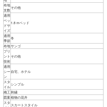
布地
その他
支数
適用
ベッ
1.8 mベッド
ドサ
イズ
適用
冬
季節
布地
サンゴ
プリ
ント
その他
技術
適用
シー
自宅、ホテル
ン
スタ
シンプル
イル
織工
刺繍
図案
植物の花卉
スタ
スカートスタイル