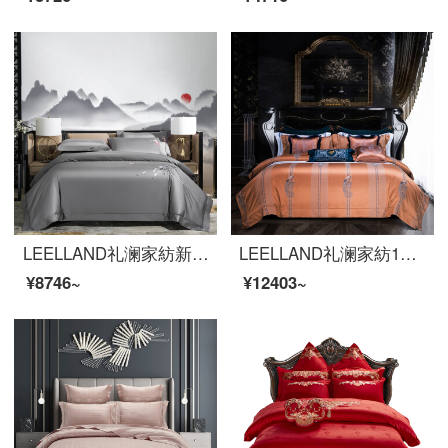
LEELLAND礼澜家紡新中国式刺繍100本の全綿ベッド用品四点セットの純綿現代別荘見本室のハイエンドベッド用品セットのハスの花-深冬灰1.8-2.0メートルベッド/220*240 cm
LEELLAND礼澜家紡100本のハイエンドの色織ジャカード全綿の寝具四点セット欧式軽奢別荘の見本板間純綿の寝具セット雀霊夢舞1.5-1.8メートルのベッド/200*230 cm
¥8746~
¥12403~