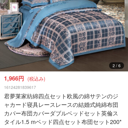
3
/
6
1,966円
(税込み)
16124281839617
君夢莱家紡綿四点セット欧風の綿サテンのジ
ャカード寝具レースレースの結婚式純綿布団
カバー布団カバーダブルベッドセット英倫ス
タイル1.5 mベッド四点セット布団セット200*