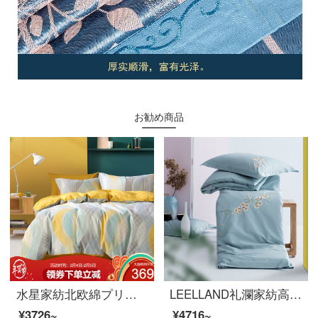
お勧め商品
水星家紡北欧綿プリントベッドに純綿布団カバーシーツ枕カバー寝具ダブル布団セット1.8メートル（適応220*240芯）
LEELLAND礼瀾家紡高級新中国式60本の綿花刺繍全綿四点セットの純綿古韻刺繍ベッド用品4点セットのメコンシーン1.5-1.8メートルベッド/200*230 cm
¥3726~
¥4716~