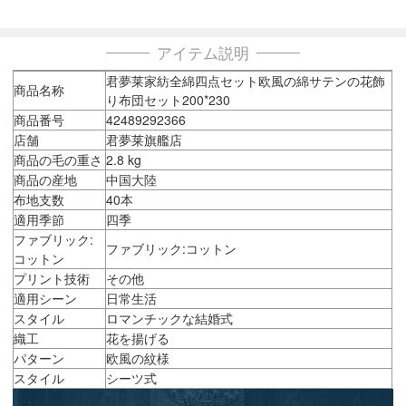
アイテム説明
君夢莱家紡全綿四点セット欧風の綿サテンの花飾
商品名称
り布団セット200*230
商品番号
42489292366
店舗
君夢莱旗艦店
商品の毛の重さ
2.8 kg
商品の産地
中国大陸
布地支数
40本
適用季節
四季
ファブリック:
ファブリック:コットン
コットン
プリント技術
その他
適用シーン
日常生活
スタイル
ロマンチックな結婚式
織工
花を揚げる
パターン
欧風の紋様
スタイル
シーツ式