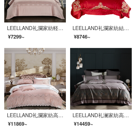
LEELLAND礼瀾家紡軽奢な風の100本の貢のサテンの花模様の寝具の4点セットのハイエンドの欧式ベッド用品セットのフルレニ1.8-2.0メートルのベッド/220*240 cm
LEELLAND礼瀾家紡結婚祝いの真っ赤な100本の綿の花模様を織り交ぜた中国式刺繍の結婚式ベッド用品四点セットの純綿刺繍ベッドセットの花好月円四点セット1.8-210メートルのベッド/220*240 cm
¥7299~
¥8746~
LEELLAND礼瀾家紡高級100本のフランス風レースの綿の寝具四点セットの見本板間姫風ベッド用品セットエリスロス1.8-2.0メートルベッド/220*240 cm
LEELLAND礼澜家紡高級140頭の馬の綿のデジタルプリントと刺繍の全綿の寝具四点セットの軽い豪華別荘の見本セットラファット城-松灰色1.8-210メートルのベッド/220*240 cm
¥11869~
¥14459~