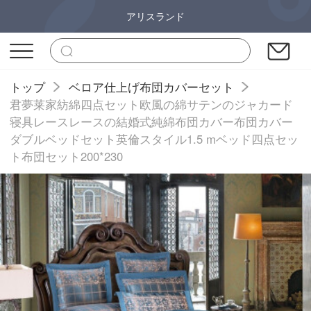
アリスランド
トップ
ベロア仕上げ布団カバーセット
君夢莱家紡綿四点セット欧風の綿サテンのジャカード
寝具レースレースの結婚式純綿布団カバー布団カバー
ダブルベッドセット英倫スタイル1.5 mベッド四点セッ
ト布団セット200*230