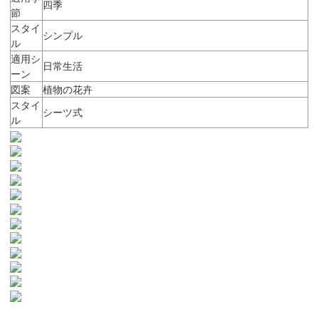
四季
節
スタイ
シンプル
ル
適用シ
日常生活
ーン
図案
植物の花卉
スタイ
シーツ式
ル