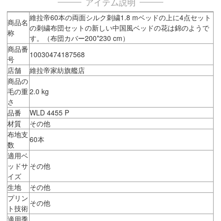
アイテム説明
維拉帝60本の両面シルク刺繍1.8 mベッドの上に4点セット
商品名
の刺繍布団セットの新しい中国風ベッドの花は錦のようで
称
す。（布団カバー200*230 cm）
商品番
10030474187568
号
店舗
維拉帝家紡旗艦店
商品の
毛の重
2.0 kg
さ
品番
WLD 4455 P
材質
その他
布地支
60本
数
適用ベ
ッドサ
その他
イズ
生地
その他
プリン
その他
ト技術
適用季