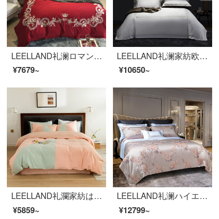
LEELLAND礼澜ロマンティックな大紅の結婚式の刺繍の長い綿花の綿の綿のどんすの全綿のベッドの上で4件の別荘の見本板の間の純綿の軽い豪華な6件のセットの聖アンナの6件のセットの1.8-210メートルのベッド/220*240 cm
LEELLAND礼澜家紡欧式軽奢100本の全綿刺繍寝具4点セット5つ星ホテルサンプル間純綿寝具セット優嘉娜亮白1.8-2.0メートルベッド/220*240 cm
¥7679~
¥10650~
LEELLAND礼瀾家紡は約60本の双株の全綿のすり合わせ工芸品の寝具の4点セットの純綿保温4点セットのジュリエット1.5-1.8メートルのベッド/200*230 cmです。
LEELLAND礼澜ハイエンドの家庭用紡績100本の高い絹糸光全綿大提花ベッド用品四点セットの別荘のサンプル間ベッドセットの花間軽音語-粉1.8-2.0メートルベッド/220*240 cm
¥5859~
¥12799~