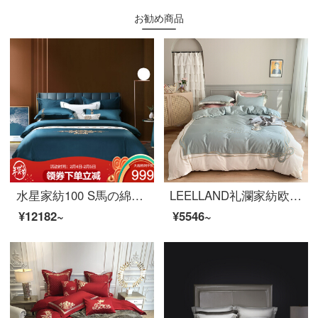
お勧め商品
水星家紡100 S馬の綿の4点セットの純綿布団カバーのシーツ枕カバーの寝具セットのダブルカバーセットのグラス1.8メートル
LEELLAND礼瀾家紡欧風ロマンチックフラワー60本の綿綿綿綿綿綿綿綿綿綿綿綿綿綿布団4点セットのナイス雪-緑妍四点セット1.8-2.0メートルベッド/220*240 cm
¥12182~
¥5546~