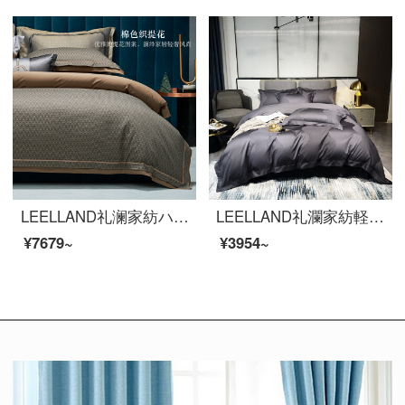
LEELLAND礼澜家紡ハイエンドベッド用品セット100本の全綿の色編みのジャカードベッド用品四点セットの別荘の見本板間純綿セットのマーティン1.8-2.0メートルベッド/220*240 cm布団セット
LEELLAND礼瀾家紡軽奢な100本のマカオ綿の綿の綿のサテンの花飾り用品4点セットの純綿のシーツ4点セットの羅浮1.5-1.8メートルのベッド/200*230 cm
¥7679~
¥3954~