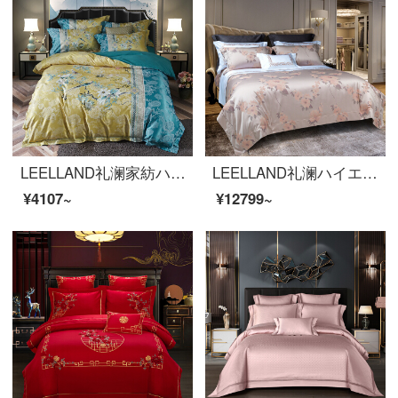
LEELLAND礼澜家紡ハイエンドヨーロッパ装飾美花プリント研磨寝具四点セット純綿厚い保温ベッドセット花に魅せられた顔-黄1.8-22.0メートルベッド/220*240 cm
LEELLAND礼澜ハイエンドの家庭用紡績100本の高い絹糸光全綿大提花ベッド用品四点セットの別荘のサンプル間ベッドセットの花間軽音語-粉1.8-2.0メートルベッド/220*240 cm
¥4107~
¥12799~