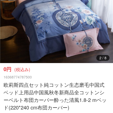
3
/
8
0円
(税込み)
16368774787500
欧莉斯四点セット純コットン生态磨毛中国式
ベッド上用品中国風秋冬新商品全コットンシ
ーベルト布団カーバー酔った清風1.8-2 mベッ
ド(220*240 cm布団カーバー)