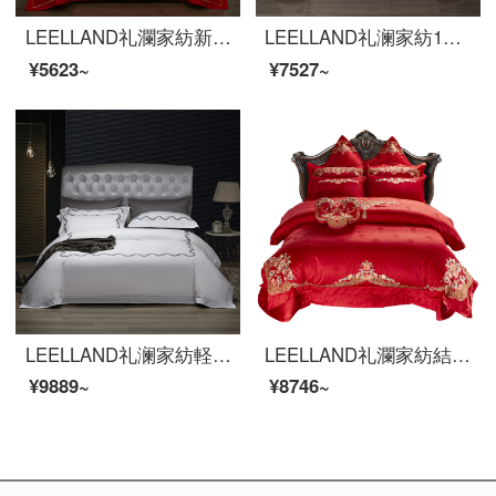
LEELLAND礼瀾家紡新中国式大紅結婚祝い60本の綿刺繍の全綿寝具4点セットの結婚ベッド用品セットアイイ1.8-2.0メートルベッド/220*240 cm
LEELLAND礼澜家紡100 Sの馬綿ジャカードハイエンドの全綿ベッドの上に四点セットの五星ホテルの別荘見本室のベッド用品セットの精緻さ-小豆1.8-2.0メートルのベッド/220*240 cm
¥5623~
¥7527~
LEELLAND礼澜家紡軽奢な花卉刺繍100本の綿刺繍ベッド用品4点セット5つ星ホテルサンプル間の純綿ベッドセットの維納-亮白1.5-1.8メートルベッド/200*230 cm
LEELLAND礼瀾家紡結婚祝いの真っ赤な100本の綿の花模様を織り交ぜた中国式刺繍の結婚式ベッド用品四点セットの純綿刺繍ベッドセットの花好月円四点セット1.8-210メートルのベッド/220*240 cm
¥9889~
¥8746~