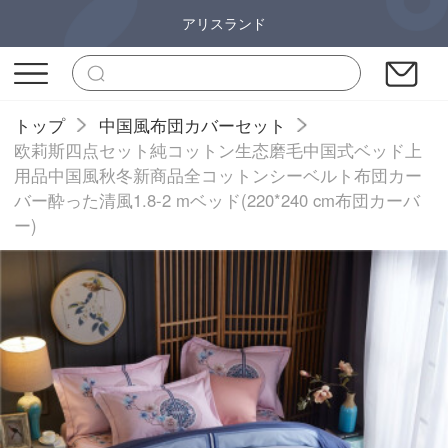
アリスランド
トップ
中国風布団カバーセット
欧莉斯四点セット純コットン生态磨毛中国式ベッド上
用品中国風秋冬新商品全コットンシーベルト布団カー
バー酔った清風1.8-2 mベッド(220*240 cm布団カーバ
ー)