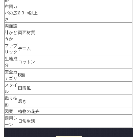
布団カ
バの広
2.3 m以上
さ
両面設
計かど
両面材質
うか
ファブ
デニム
リック
生地成
コットン
分
安全カ
B類
テゴリ
スタイ
田園風
ル
織り技
磨き
術
図案
植物の花卉
適用シ
日常生活
ーン