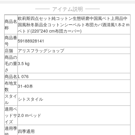
アイテム説明
欧莉斯四点セット純コットン生態研磨中国風ベト上用品中
商品名
国風秋冬新品全コットンシーベルト布団カバ酒清風1.8-2 m
称
ベトド(220*240 cm布団カーバー)
商品番
59188928141
号
店舗
アリスフラッグショップ
商品の
毛の重
3.5 kg
さ
商品名
L 076
布地支
31-40本
数
スタイ
シトスタイル
ル
適用ベ
ッドサ
2.0 mベッド
イズ
適用季
四季通用
節