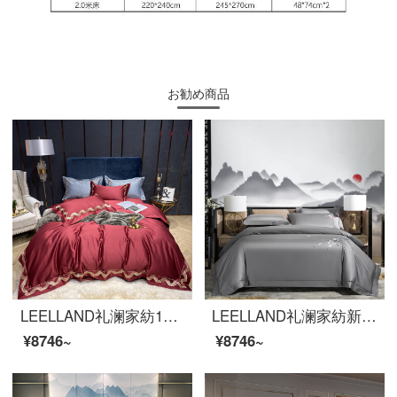
お勧め商品
LEELLAND礼澜家紡140本の欧風軽い贅沢な高級ホテル風の貢のサテン刺繍の全綿の寝具四点セットの別荘の見本の間の寝具セットの錦の赤1.5-1.8メートルのベッド/200*230 cm
LEELLAND礼澜家紡新中国式刺繍100本の全綿ベッド用品四点セットの純綿現代別荘見本室のハイエンドベッド用品セットのハスの花-深冬灰1.8-2.0メートルベッド/220*240 cm
¥8746~
¥8746~