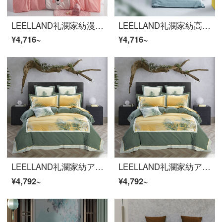
LEELLAND礼瀾家紡漫画全綿色紡水洗い刺繍ベッドの上の四点セットの新鮮な自然風ベッドセットの純綿シーツ4点セットの無邪気さは掬できます。1.8-2.0メートルベッド/220*240 cm
LEELLAND礼瀾家紡高級新中国式60本の綿花刺繍全綿四点セットの純綿古韻刺繍ベッド用品4点セットのメコンシーン1.5-1.8メートルベッド/200*230 cm
¥4,716~
¥4,716~
LEELLAND礼瀾家紡アメリカ式色織水洗い綿刺繍全綿寝具四点セット純綿ベッド用品茂林1.8-2.0メートルベッド/220*240 cm
LEELLAND礼瀾家紡アメリカ式色織水洗い綿刺繍全綿寝具四点セット純綿ベッド用品茂林1.8-2.0メートルベッド/220*240 cm
¥4,792~
¥4,792~