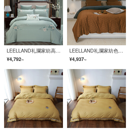
LEELLAND礼瀾家紡高品質60本の綿綿綿綿綿綿綿綿綿綿綿綿綿綿綿刺繍ベッドの上の4点セットの純綿刺繍ベッドセット雲錦1.8-2.0メートルベッド/220*240 cm
LEELLAND礼瀾家紡色織のジャカードは60 Sの研磨と秋冬保温の全綿のベッドの上で4件のセットAB版の厚い純綿の4件のセットの官黛1.8-2.0メートルのベッド/220*240 cmの布団カバーをつづり合わせます。
¥4,792~
¥4,937~