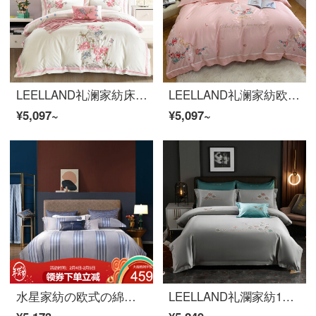
LEELLAND礼澜家紡床品セット新中国式60本の綿刺繍の全綿ベッドの上に4つのセットの純綿綿綿の綿の綿の綿の綿の綿の綿の綿の布団カバー4つのセットの恥ずかしい花-米粉1.5-1.8メートルのベッド/200*230 cm
LEELLAND礼澜家紡欧式軽奢60本の綿刺繍ベッドの上に五つ星ホテルのベッド用品の純綿サンプルセットバレエガール1.5-1.8メートルベッド/200*230 cm
¥5,097~
¥5,097~
水星家紡の欧式の綿の刺繍の寝具のシーツカバーが軽い贅沢な四点セットのエドガー1.8メートルのベッド（適応220*240芯）になっています。
LEELLAND礼瀾家紡100本の50双の綿の新しい中国式の刺繍の全綿のベッドの上で4件のセットの純綿の貢の緞子のハイエンドの刺繍のベッドの品物のセットの俊秀-ほこりの1.8-2000メートルのベッド/220*240 cm