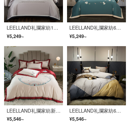
LEELLAND礼瀾家紡100本の50 Sダブル株の豪綿綿100本の軽い贅沢な刺繍の項の全綿の寝具の4件のセットの見本板の間の純綿の寝具のセット威庭1.5-1.8メートルのベッドの200*230 cm
LEELLAND礼瀾家紡60本の暖肌全綿磨毛新中国式刺繍ベッド用品四点セットの純綿厚い保温ベッド用品セットのモカ1.8-2.0メートルベッド/220*240 cm布団カバー
¥5,249~
¥5,249~
LEELLAND礼瀾家紡新中国式刺繍60本の綿綿綿綿綿綿綿綿綿綿刺繍ベッドの上に4つのセットの純綿布団カバー4つのセットの夏みかん1.5-1.8メートルベッド/200*230 cm
LEELLAND礼瀾家紡60本の綿の軽い贅沢な刺繍のつぎはぎ細工の全綿のベッドの上で4つのセットの純綿のベッドの品物のセットのアイリン-黄は墨の1.5-1.8メートルのベッドを配合します/200*230 cm布団カバー
¥5,546~
¥5,546~