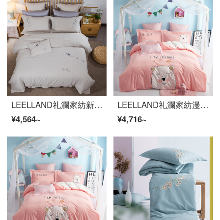
LEELLAND礼瀾家紡新中国式の色織洗濯綿刺繍全綿寝具四点セットの純綿民宿風ベッド用品セットの陰影雅四点セット1.5-1.8メートルベッド/200*230 cm布団カバー
LEELLAND礼瀾家紡漫画全綿色紡水洗い刺繍ベッドの上の四点セットの新鮮な自然風ベッドセットの純綿シーツ4点セットの無邪気さは掬できます。1.8-2.0メートルベッド/220*240 cm
¥4,564~
¥4,716~