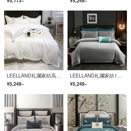
¥5,173~
¥5,249~
LEELLAND礼瀾家紡高級100本の軽豪華花全綿四点セット5つ星ホテル風豪綿寝具高品質ベッドセットモリス白1.8-2.0メートルベッド/220*240 cm
LEELLAND礼瀾家紡100本の50双の綿の新しい中国式の刺繍の全綿のベッドの上で4件のセットの純綿の貢の緞子のハイエンドの刺繍のベッドの品物のセットの俊秀-ほこりの1.8-2000メートルのベッド/220*240 cm
¥5,249~
¥5,249~