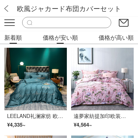
欧風ジャカード布団カバーセット
アリスランド
新着順
価格が安い順
価格が高い順
LEELAND礼澜家纺 欧式轻奢刺绣60支长绒棉全棉床上四件套高端纯棉别墅样板间床品套件 伊芙琳雅致绿 1.5-1.8米床单款 /200*230cm被套
遠夢家紡提加印欧装飾美ファッション花卉四点セットジャカード生地快適セット葉盛花媚200*230
¥4,335~
¥4,564~