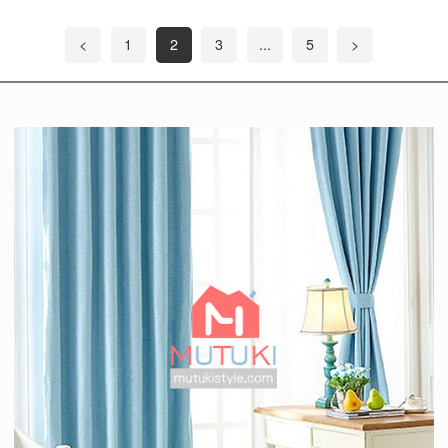
<
1
2
3
...
5
>