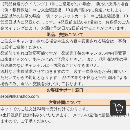
【商品発送のタイミング】 特にご指定がない場合、 前払い決済の場合
（例：銀行振込）⇒ご入金確認後、10営業日以内に発送いたします。
上記以外の決済の場合 （例：クレジットカード）⇒ご注文確認後、10
営業日以内に発送いたします。 ※発送前支払いの場合は、お客様のご入
金タイミングにより、お届け予定日が2日前後することがございます。
返品、交換について
ご注文をキャンセルされる場合や注文内容を変更される場合は、事前
に必ずご連絡ください。
発送前であれば対応可能ですが、発送完了後のキャンセルや内容変更
出来ませんので、あらかじめご了承ください。 また、代引発送後の事
前連絡のないキャンセルは一切承ることができません。
送料など実費請求させて頂きますので、必ず一度商品をお受け取りい
ただいてからの対応となります。 品の欠陥や不良など当社原因による
場合のみ、返品・交換を受け付けております。
お客様サポート窓口
seo@inkanshop.com
営業時間について
ネットでのご注文は24時間受け付けております。
※土日祝祭日はお休みをいただきます。 メールの返信は翌営業日となり
ますので、ご了承ください。