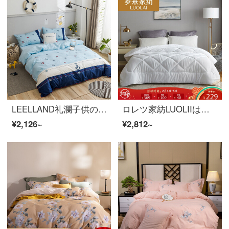
LEELLAND礼瀾子供の家紡高支持高密漫画プリントと刺繍活性綿ベッドの上の四点セットの純綿枕カバー抱き枕カバーシングルペア4点セットイングランド1.2-1.35 mベッド/160*200 cm
ロレツ家紡LUOLIIは芯の中空繊維によって冬に厚い布団で軽く毛を研ぐ工芸のツインカバーが1.5メートルベッド200*230 cmである。
¥2,126~
¥2,812~