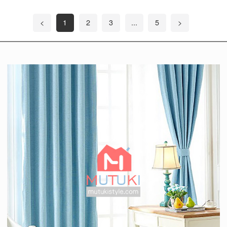
<
1
2
3
...
5
>