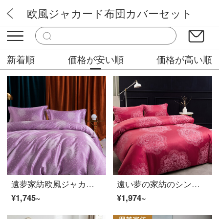
欧風ジャカード布団カバーセット
アリスランド
新着順
価格が安い順
価格が高い順
遠夢家紡欧風ジャカード四点セットのシーツセットの唯美花韻は1.5/1.8 mベッドに適用されます。（布団カバー200 x 230 cm）
遠い夢の家紡のシンプルな引花の四点セットのシーツ二人セットセットはイリヤに1.5/1.8 mベッドが適用されます（布団カバー200 x 230）
¥1,745~
¥1,974~