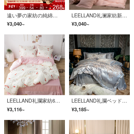
遠い夢の家紡の純綿は柔らかいです。シーツ四枚セットの綿布団カバー1.5 mダブル1.8 mベッドの花言葉清揚-黄は1.5または1.8 mベッドを適用します。
LEELLAND礼澜家紡新中国式刺繍32本の水洗い綿ベッドの上に4点セットの花卉刺繍純綿中国式サンプルセットの軽回生-粉1.5-1.8メートルベッド/200*230 cm
¥3,040~
¥3,040~
LEELLAND礼瀾家紡60本の綿綿綿の綿の綿の綿の綿の贈り物の子供の綿の寝具の4件のセットの純綿の学生のベッドの品物のセットの小さいさくらんぼの1.35/1.5メートルのベッドの4件のセット/200*230 cm布団のカバー
LEELLAND礼瀾ベッド用品セットの天糸の綿の模様が透けて見えるベッド用品4点セットのシーツ4点セットの時間-絹織物1.8-2.0メートルベッド/220*240 cm
¥3,116~
¥3,185~