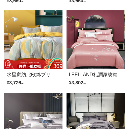
¥3,650~
¥3,650~
水星家紡北欧綿プリントベッドに純綿布団カバーシーツ枕カバー寝具ダブル布団セット1.8メートル（適応220*240芯）
LEELLAND礼瀾家紡精梳綿刺繍の全綿ベッドの上の四点セットの純綿高品質刺繍ベッドセットの月色あんこ1.5-1.8メートルベッド/200*230 cm
¥3,726~
¥3,802~