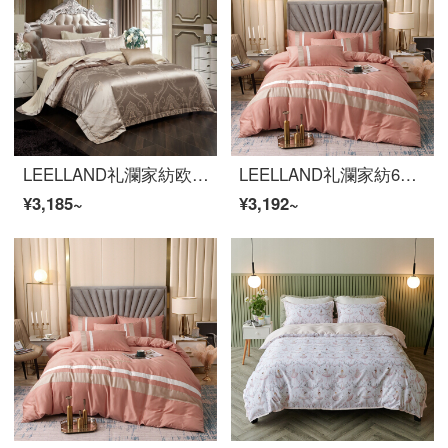
LEELLAND礼瀾家紡欧式優雅な綿のサテンジャカードの全綿寝具4点セットの純綿シーツ4点セットのベッド用品セット星耀米ラクダ1.8-2.0メートルベッド/220*240 cm
LEELLAND礼瀾家紡60本の綿花をシンプルに刺繍した全綿ベッドの上に4つのセットの純綿無地のシーツ4つのセットの極簡空間-粉1.8-2.0メートルのベッド/220*240 cm
¥3,185~
¥3,192~