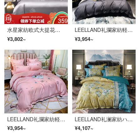
水星家紡欧式大提花日常セット現代シーツ布団カバー枕カバーベッド用品四点セットの蜜拉ベル1.8 M(6フィート)ベッド
LEELLAND礼瀾家紡軽奢な100本のマカオ綿の綿の綿のサテンの花飾り用品4点セットの純綿のシーツ4点セットの羅浮1.5-1.8メートルのベッド/200*230 cm
¥3,802~
¥3,954~
LEELLAND礼瀾家紡軽奢60本の綿の新鮮な漫画刺繍の全綿の寝具4点セットの純綿の貢の緞子の寝具セット旅行-粉1.5-1.8メートルのベッド/200*230 cm
LEELLAND礼澜家紡ハイエンドヨーロッパ装飾美花プリント研磨寝具四点セット純綿厚い保温ベッドセット花に魅せられた顔-黄1.8-22.0メートルベッド/220*240 cm
¥3,954~
¥4,107~