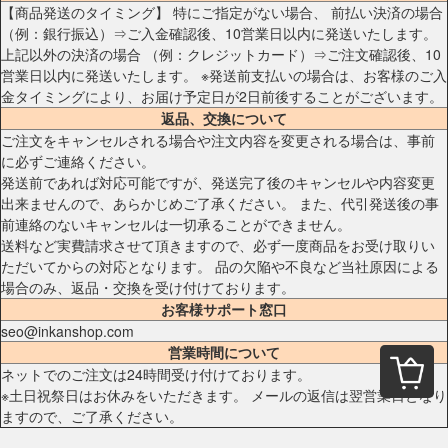
【商品発送のタイミング】 特にご指定がない場合、 前払い決済の場合
（例：銀行振込）⇒ご入金確認後、10営業日以内に発送いたします。
上記以外の決済の場合 （例：クレジットカード）⇒ご注文確認後、10
営業日以内に発送いたします。 ※発送前支払いの場合は、お客様のご入
金タイミングにより、お届け予定日が2日前後することがございます。
返品、交換について
ご注文をキャンセルされる場合や注文内容を変更される場合は、事前
に必ずご連絡ください。
発送前であれば対応可能ですが、発送完了後のキャンセルや内容変更
出来ませんので、あらかじめご了承ください。 また、代引発送後の事
前連絡のないキャンセルは一切承ることができません。
送料など実費請求させて頂きますので、必ず一度商品をお受け取りい
ただいてからの対応となります。 品の欠陥や不良など当社原因による
場合のみ、返品・交換を受け付けております。
お客様サポート窓口
seo@inkanshop.com
営業時間について
ネットでのご注文は24時間受け付けております。
※土日祝祭日はお休みをいただきます。 メールの返信は翌営業日となり
ますので、ご了承ください。