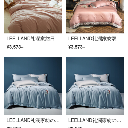
LEELLAND礼瀾家紡日韓無印風色織洗濯綿刺繍全綿寝具四点セット夏純綿ベッドセットサボテン刺繍-ピンク1.8 mシーツモデル/200*230 cm布団カバー
LEELLAND礼瀾家紡双拼素色100本のマカオ綿刺繍スプライス綿ベッドの上の4点セットの純綿布団カバー4点セットの純色ベッドセットの果物粉浅銀1.8-210 mベッド/220*240 cm
¥3,573~
¥3,573~
LEELLAND礼瀾家紡の国の湿った風60本の長い綿の無地の刺繍の全綿の寝具の4点セットの純綿のシーツの4点セットのコイ-スモッグの蘭1.8-210メートルのベッド/220*240 cm布団カバー
LEELLAND礼瀾家紡の国の湿った風60本の長い綿の無地の刺繍の全綿の寝具の4点セットの純綿のシーツの4点セットのコイ-スモッグの蘭1.8-210メートルのベッド/220*240 cm布団カバー