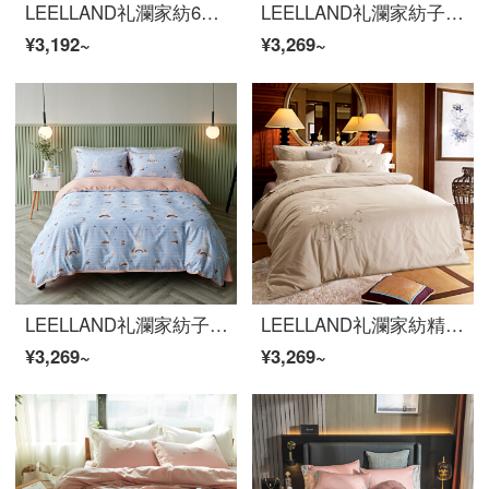
LEELLAND礼瀾家紡60本の綿花をシンプルに刺繍した全綿ベッドの上に4つのセットの純綿無地のシーツ4つのセットの極簡空間-粉1.8-2.0メートルのベッド/220*240 cm
LEELLAND礼瀾家紡子供用アニメ潮牌デジタルプリント60本の全綿ベッドの上に4つのセットの純綿の高密なサテンのシーツ4つのセットで踊る小さい仙女1.2メートルベッドの3つのセット155*215 cm
¥3,192~
¥3,269~
LEELLAND礼瀾家紡子供用アニメ潮牌デジタルプリント60本の全綿ベッドの上に、純綿の高密サテンのシーツ4点セットの萌えウサギ1.2 mベッドの三点セット155*215 cmを販売しています。
LEELLAND礼瀾家紡精梳綿刺繍の全綿ベッドの上の4つのセットの純綿高品質刺繍ベッドセットの真っ赤な1.5-1.8メートルのベッド/200*230 cm
¥3,269~
¥3,269~