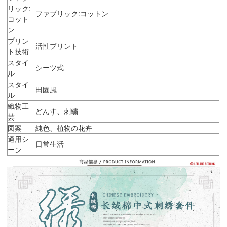
リック:
ファブリック:コットン
コット
ン
プリン
活性プリント
ト技術
スタイ
シーツ式
ル
スタイ
田園風
ル
織物工
どんす、刺繍
芸
図案
純色、植物の花卉
適用シ
日常生活
ーン