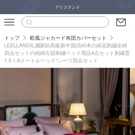
アリスランド
トップ
欧風ジャカード布団カバーセット
LEELLAND礼瀾家紡高級新中国式60本の綿花刺繍全綿
四点セットの純綿古韻刺繍ベッド用品4点セット刺繍雲
1.5-1.8メートルベッド/シーツ四点セット