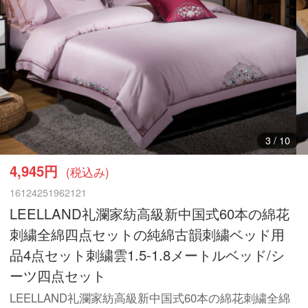
4
/
10
4,945円
(税込み)
16124251962121
LEELLAND礼瀾家紡高級新中国式60本の綿花
刺繍全綿四点セットの純綿古韻刺繍ベッド用
品4点セット刺繍雲1.5-1.8メートルベッド/シ
ーツ四点セット
LEELLAND礼瀾家紡高級新中国式60本の綿花刺繍全綿