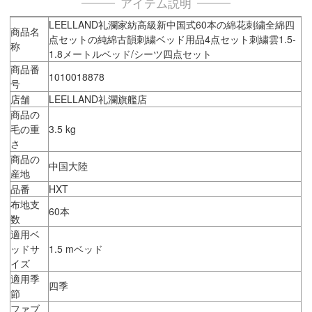
アイテム説明
LEELLAND礼瀾家紡高級新中国式60本の綿花刺繍全綿四
商品名
点セットの純綿古韻刺繍ベッド用品4点セット刺繍雲1.5-
称
1.8メートルベッド/シーツ四点セット
商品番
1010018878
号
店舗
LEELLAND礼瀾旗艦店
商品の
毛の重
3.5 kg
さ
商品の
中国大陸
産地
品番
HXT
布地支
60本
数
適用ベ
ッドサ
1.5 mベッド
イズ
適用季
四季
節
ファブ