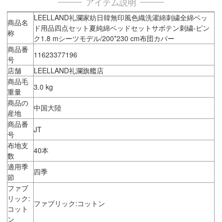
アイテム説明
LEELLAND礼瀾家紡日韓無印風色織洗濯綿刺繍全綿ベッ
商品名
ド用品四点セット夏純綿ベッドセットサボテン刺繍-ピン
称
ク1.8 mシーツモデル/200*230 cm布団カバー
商品番
11623377196
号
店舗
LEELLAND礼瀾旗艦店
商品毛
3.0 kg
重量
商品の
中国大陸
産地
商品番
JT
号
布地支
40本
数
適用季
四季
節
ファブ
リック:
ファブリック:コットン
コット
ン