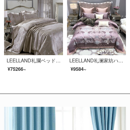
LEELLAND礼瀾ベッド用品の家庭用紡績シルクジャカードシルク寝具四点セットの両面100%シルク220*240 cmシューマン1.8-2.0メートルベッド/220*240 cm布団カバー
LEELLAND礼澜家紡ハイエンド100本のオーディションT 500欧式軽奢全綿ジャカードベッド用品四点セットベッド用品セット伊莉莎1.8-22.0メートルベッド/220*240 cm
¥75266~
¥9584~