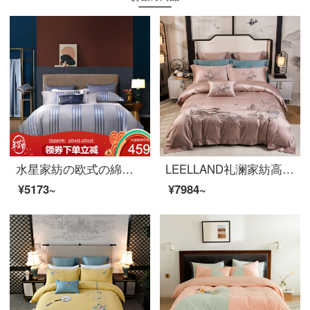
水星家紡の欧式の綿の刺繍の寝具のシーツカバーが軽い贅沢な四点セットのエドガー1.8メートルのベッド（適応220*240芯）になっています。
LEELLAND礼澜家紡高級新中国式100本の綿糸刺繍ベッド用品四点セットの純綿ベッドセット酔江南-玉四点セット1.8-2.0メートルベッド/220*240 cm
¥5173~
¥7984~