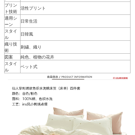
プリン
活性プリント
ト技術
適用シ
日常生活
ーン
スタイ
日韓風
ル
織り技
刺繍、織り
術
図案
純色、植物の花卉
スタイ
ベット式
ル