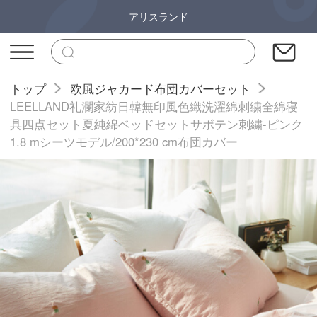
アリスランド
トップ
欧風ジャカード布団カバーセット
LEELLAND礼瀾家紡日韓無印風色織洗濯綿刺繍全綿寝
具四点セット夏純綿ベッドセットサボテン刺繍-ピンク
1.8 mシーツモデル/200*230 cm布団カバー