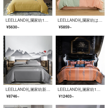
LEELLAND礼瀾家紡100本の新しい中国式刺繍の全綿研毛ベッドの上に4つのセットの純綿を厚くして保温ベッド用品セットの瑾姀赋1.8-2.0メートルベッド/220*240 cm布団カバー
LEELLAND礼瀾家紡は約60本の双株の全綿のすり合わせ工芸品の寝具の4点セットの純綿保温4点セットのジュリエット1.5-1.8メートルのベッド/200*230 cmです。
¥5630~
¥5859~
LEELLAND礼澜家紡新中国式刺繍100本の全綿ベッド用品四点セットの純綿現代別荘見本室のハイエンドベッド用品セットのハスの花-深冬灰1.8-2.0メートルベッド/220*240 cm
LEELLAND礼澜家紡100本のハイエンドの色織ジャカード全綿の寝具四点セット欧式軽奢別荘の見本板間純綿の寝具セット雀霊夢舞1.5-1.8メートルのベッド/200*230 cm
¥8746~
¥12403~