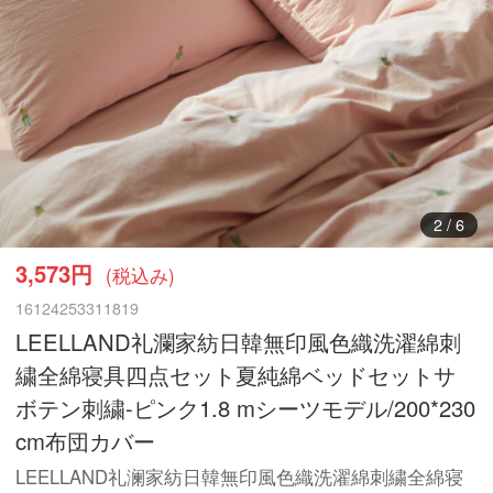
3
/
6
3,573円
(税込み)
16124253311819
LEELLAND礼瀾家紡日韓無印風色織洗濯綿刺
繍全綿寝具四点セット夏純綿ベッドセットサ
ボテン刺繍-ピンク1.8 mシーツモデル/200*230
cm布団カバー
LEELLAND礼澜家紡日韓無印風色織洗濯綿刺繍全綿寝