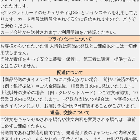
いただけます。
※クレジットカードのセキュリティはSSLというシステムを利用してお
ります。カード番号は暗号化されて安全に送信されますので、どうぞ
ご安心ください。
カード会社から送付されますご利用明細をご確認ください。
プライバシーについて
お客様からいただいた個 人情報は商品の発送とご連絡以外には一切使
用致しません。
当社が責任をもって安全に蓄積・保管し、第三者に譲渡・提供するこ
とはございません。
配送について
【商品発送のタイミング】 特にご指定がない場合、 前払い決済の場合
（例：銀行振込）⇒ご入金確認後、10営業日以内に発送いたします。
上記以外の決済の場合 （例：クレジットカード）⇒ご注文確認後、10
営業日以内に発送いたします。 ※発送前支払いの場合は、お客様のご入
金タイミングにより、お届け予定日が2日前後することがございます。
返品、交換について
ご注文をキャンセルされる場合や注文内容を変更される場合は、事前
に必ずご連絡ください。
発送前であれば対応可能ですが、発送完了後のキャンセルや内容変更
出来ませんので、あらかじめご了承ください。 また、代引発送後の事