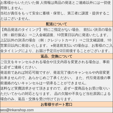
お客様からいただいた個 人情報は商品の発送とご連絡以外には一切使
用致しません。
当社が責任をもって安全に蓄積・保管し、第三者に譲渡・提供するこ
とはございません。
配送について
【商品発送のタイミング】 特にご指定がない場合、 前払い決済の場合
（例：銀行振込）⇒ご入金確認後、10営業日以内に発送いたします。
上記以外の決済の場合 （例：クレジットカード）⇒ご注文確認後、10
営業日以内に発送いたします。 ※発送前支払いの場合は、お客様のご入
金タイミングにより、お届け予定日が2日前後することがございます。
返品、交換について
ご注文をキャンセルされる場合や注文内容を変更される場合は、事前
に必ずご連絡ください。
発送前であれば対応可能ですが、発送完了後のキャンセルや内容変更
出来ませんので、あらかじめご了承ください。 また、代引発送後の事
前連絡のないキャンセルは一切承ることができません。
送料など実費請求させて頂きますので、必ず一度商品をお受け取りい
ただいてからの対応となります。 品の欠陥や不良など当社原因による
場合のみ、返品・交換を受け付けております。
お客様サポート窓口
seo@inkanshop.com