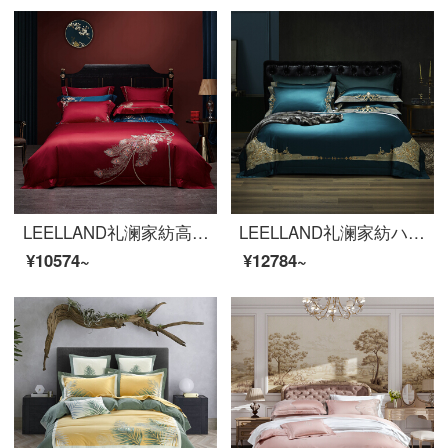
LEELLAND礼澜家紡高級中国式刺繍ロマンチック結婚祝い100本の綿布団用品四点セット純綿刺繍結婚床品セット鳳尾香罗-酒紅四点セット1.5-1.8メートルベッド/200*230 cm
LEELLAND礼澜家紡ハイエンド中国式刺繍100本の綿布団用品四点セット星ホテル別荘見本セットミルラッチ-墨緑四点セット1.8-2.0メートルベッド/220*240 cm
¥10574~
¥12784~