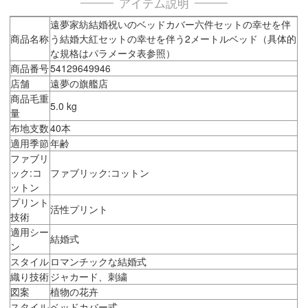
アイテム説明
遠夢家紡結婚祝いのベッドカバー六件セットの幸せを伴
商品名称
う結婚大紅セットの幸せを伴う2メートルベッド（具体的
な規格はパラメータ表参照）
商品番号
54129649946
店舗
遠夢の旗艦店
商品毛重
5.0 kg
量
布地支数
40本
適用季節
年齢
ファブリ
ック:コ
ファブリック:コットン
ットン
プリント
活性プリント
技術
適用シー
結婚式
ン
スタイル
ロマンチックな結婚式
織り技術
ジャカード、刺繍
図案
植物の花卉
スタイル
ベッドカバー式