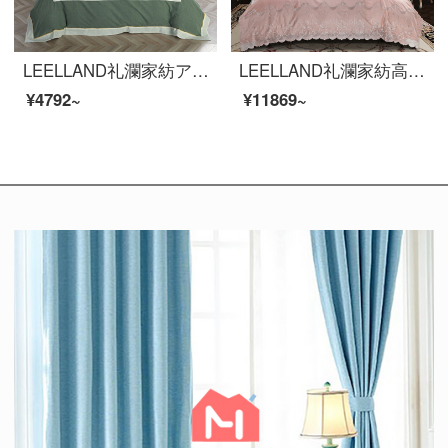
LEELLAND礼瀾家紡アメリカ式色織水洗い綿刺繍全綿寝具四点セット純綿ベッド用品茂林1.8-2.0メートルベッド/220*240 cm
LEELLAND礼瀾家紡高級100本のフランス風レースの綿の寝具四点セットの見本板間姫風ベッド用品セットエリスロス1.8-2.0メートルベッド/220*240 cm
¥4792~
¥11869~