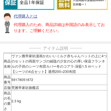
代理購入とは
代理購入のため、商品詳細は外国語のみ表示してお
ります。ご理解ください。
アイテム説明
ヴァン雅帝家紡漫画かわいいミルク赤ちゃんベットの上に4つ
商品
のセットの両面サンゴの絨毯の少女の心の厚い保温フランネ
名称
ルの子供のシーツ布団カバー冬のコアラ-深藍1.5 mベッド
【シーツの4点セット】適用200×230布団
商品
59178051872
番号
店舗
梵雅帝家紡旗艦店
商品
の毛
2.3 kg
の重
さ