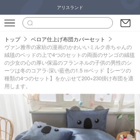
アリスランド
トップ
ベロア仕上げ布団カバーセット
ヴァン雅帝の家紡の漫画のかわいいミルク赤ちゃんの
絨毯のベッドの上で4つのセットの両面のサンゴの絨毯
の少女の心の厚い保温のフランネルの子供の男性のシ
ーツは冬のコアラ-深い藍色の1.5 mベッド【シーツの
種類の4つのセット】をかぶせて200×230掛け布団を適
用します。