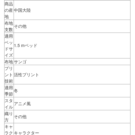
商品
の産
中国大陸
地
布地
その他
支数
適用
ベッ
1.5 mベッド
ドサ
イズ
布地
サンゴ
プリ
ント
活性プリント
技術
適用
冬
季節
スタ
アニメ風
イル
織り
その他
方
キャ
ラク
キャラクター