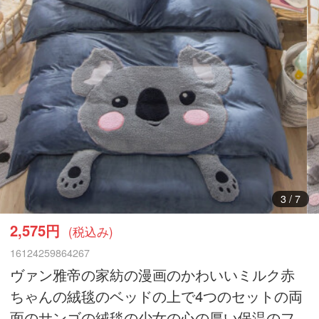
3
/
7
2,575円
(税込み)
16124259864267
ヴァン雅帝の家紡の漫画のかわいいミルク赤
ちゃんの絨毯のベッドの上で4つのセットの両
面のサンゴの絨毯の少女の心の厚い保温のフ