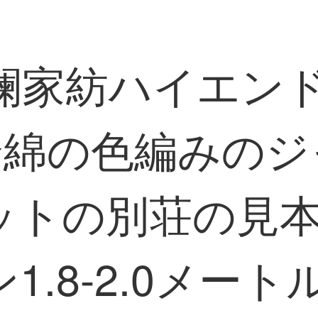
D礼澜家紡ハイエ
全綿の色編みの
ットの別荘の見
.8-2.0メートル