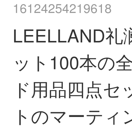
16124254219618
LEELLAN
ット100本の
ド用品四点セ
トのマーティン1