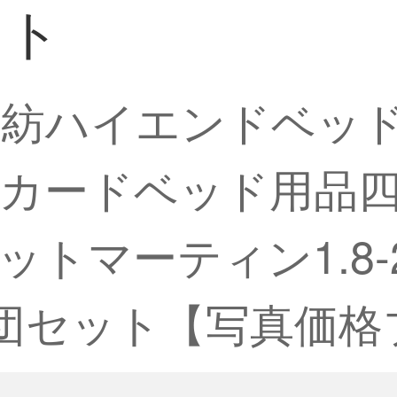
ット
澜家紡ハイエンドベッ
カードベッド用品
トマーティン1.8-
cm布団セット【写真価