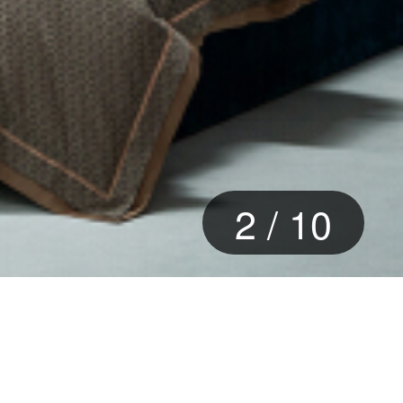
3
/
10