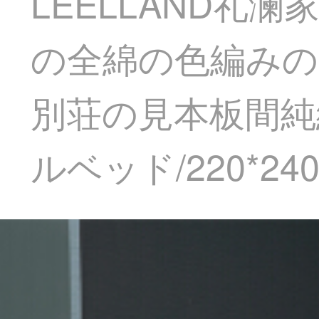
LEELLAND礼
の全綿の色編みの
別荘の見本板間純綿
ルベッド/220*2