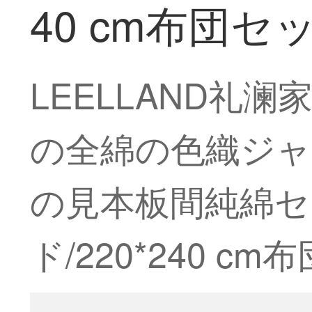
40 cm布団セ
LEELLAND礼
の全綿の色織ジャ
の見本板間純綿セッ
ド/220*240 