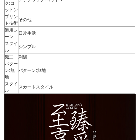
ク:コ
ットン
プリン
その他
ト技術
適用シ
日常生活
ーン
スタイ
シンプル
ル
織工
刺繍
パター
ン:無
パターン:無地
地
スタイ
スカートスタイル
ル