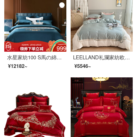
水星家紡100 S馬の綿の4点セットの純綿布団カバーのシーツ枕カバーの寝具セットのダブルカバーセットのグラス1.8メートル
LEELLAND礼瀾家紡欧風ロマンチックフラワー60本の綿綿綿綿綿綿綿綿綿綿綿綿綿綿布団4点セットのナイス雪-緑妍四点セット1.8-2.0メートルベッド/220*240 cm
¥12182~
¥5546~