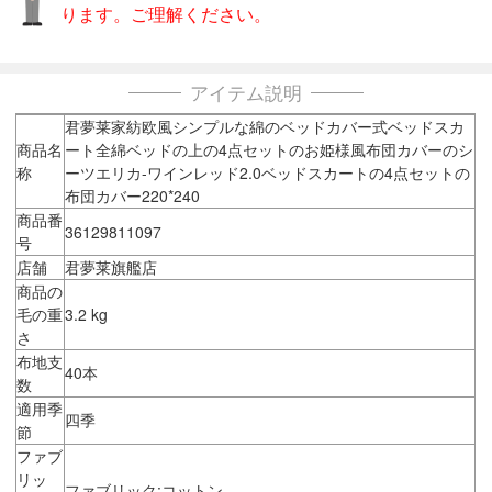
ります。ご理解ください。
アイテム説明
君夢莱家紡欧風シンプルな綿のベッドカバー式ベッドスカ
商品名
ート全綿ベッドの上の4点セットのお姫様風布団カバーのシ
称
ーツエリカ-ワインレッド2.0ベッドスカートの4点セットの
布団カバー220*240
商品番
36129811097
号
店舗
君夢莱旗艦店
商品の
毛の重
3.2 kg
さ
布地支
40本
数
適用季
四季
節
ファブ
リッ
ファブリック:コットン