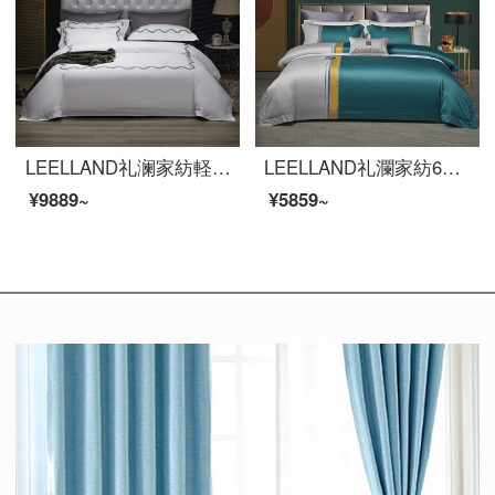
LEELLAND礼澜家紡軽奢な花卉刺繍100本の綿刺繍ベッド用品4点セット5つ星ホテルサンプル間の純綿ベッドセットの維納-亮白1.5-1.8メートルベッド/200*230 cm
LEELLAND礼瀾家紡60本の綿の芸術刺繍の全綿の寝具四点セットの純綿の寝具セット吉祥緑1.8-2.0メートルのベッド/220*240 cm
¥9889~
¥5859~