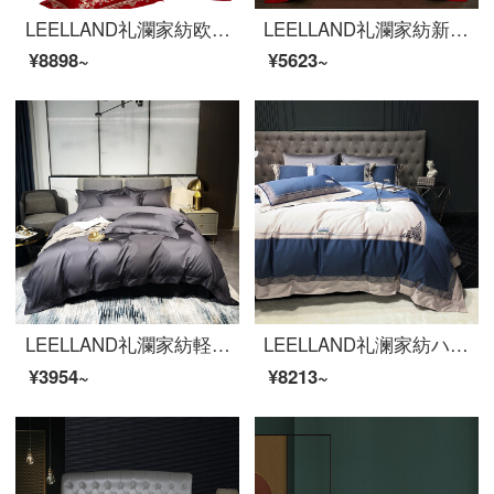
LEELLAND礼瀾家紡欧式軽奢結婚式大紅結婚式ベッド用品四点セット純綿欧式刺繍ベッド品多点セットパリの恋人四点セット1.8-2.0メートルベッド/220*240 cm
LEELLAND礼瀾家紡新中国式大紅結婚祝い60本の綿刺繍の全綿寝具4点セットの結婚ベッド用品セットアイイ1.8-2.0メートルベッド/220*240 cm
¥8898~
¥5623~
LEELLAND礼瀾家紡軽奢な100本のマカオ綿の綿の綿のサテンの花飾り用品4点セットの純綿のシーツ4点セットの羅浮1.5-1.8メートルのベッド/200*230 cm
LEELLAND礼澜家紡ハイエンド100本の馬綿シンプルな欧風刺繍の全綿の寝具4点セットの高品質の軽奢ベッド用品セットブランチ湖藍1.8-2.0メートルベッド/220*240 cm
¥3954~
¥8213~