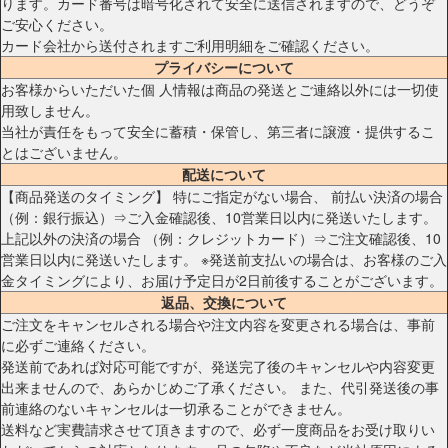
ります。カード番号は暗号化されて安全に送信されますので、どうぞ
ご安心ください。
カード会社から送付されますご利用明細をご確認ください。
プライバシーについて
お客様からいただいた個 人情報は商品の発送とご連絡以外には一切使
用致しません。
当社が責任をもって安全に蓄積・保管し、第三者に譲渡・提供するこ
とはございません。
配送について
【商品発送のタイミング】 特にご指定がない場合、 前払い決済の場合
（例：銀行振込）⇒ご入金確認後、10営業日以内に発送いたします。
上記以外の決済の場合 （例：クレジットカード）⇒ご注文確認後、10
営業日以内に発送いたします。 ※発送前支払いの場合は、お客様のご入
金タイミングにより、お届け予定日が2日前後することがございます。
返品、交換について
ご注文をキャンセルされる場合や注文内容を変更される場合は、事前
に必ずご連絡ください。
発送前であれば対応可能ですが、発送完了後のキャンセルや内容変更
出来ませんので、あらかじめご了承ください。 また、代引発送後の事
前連絡のないキャンセルは一切承ることができません。
送料など実費請求させて頂きますので、必ず一度商品をお受け取りい