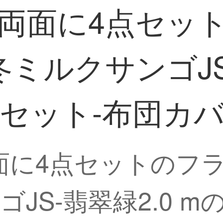
DIの両面に4点セ
ミルクサンゴJS-
ット-布団カバー2
の両面に4点セットの
JS-翡翠緑2.0 