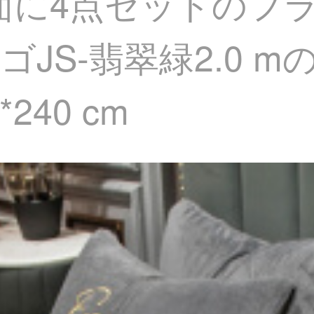
の両面に4点セットの
JS-翡翠緑2.0 
240 cm