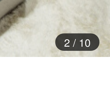
2
/
10