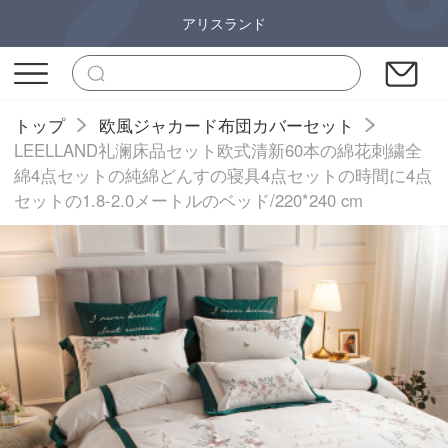
アリスランド
トップ
欧風ジャカード布団カバーセット
LEELLAND礼澜床品セット欧式清新60本の綿花刺繍全
綿4点セットの純綿どんすの寝具4点セットの時間に4点
セットの1.8-2.0メートルのベッド/220*240 cm