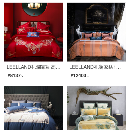
LEELLAND礼瀾家紡高級100本の新しい中国式の大紅の結婚式の全綿は刺繍の寝具の4つのセットの純綿の高精密な刺繍の結婚式ベッドの品物のセットの幸福の赤い化粧の4つのセットの1.8-2.0メートルのベッド/220*240 cm布団カバーを持ちます。
LEELLAND礼澜家紡100本のハイエンドの色織ジャカード全綿の寝具四点セット欧式軽奢別荘の見本板間純綿の寝具セット雀霊夢舞1.5-1.8メートルのベッド/200*230 cm
¥8137~
¥12403~