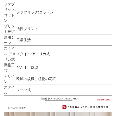
ファブ
リック:
ファブリック:コットン
コット
ン
プリン
活性プリント
ト技術
適用シ
日常生活
ーン
スタイ
ル:アメ
スタイル:アメリカ式
リカ式
織物工
どんす、刺繍
芸
デザイ
欧風の紋様、植物の花卉
ン
スタイ
シーツ式
ル