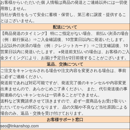
お客様からいただいた個 人情報は商品の発送とご連絡以外には一切使
用致しません。
当社が責任をもって安全に蓄積・保管し、第三者に譲渡・提供するこ
とはございません。
配送について
【商品発送のタイミング】 特にご指定がない場合、 前払い決済の場合
（例：銀行振込）⇒ご入金確認後、10営業日以内に発送いたします。
上記以外の決済の場合 （例：クレジットカード）⇒ご注文確認後、10
営業日以内に発送いたします。 ※発送前支払いの場合は、お客様のご入
金タイミングにより、お届け予定日が2日前後することがございます。
返品、交換について
ご注文をキャンセルされる場合や注文内容を変更される場合は、事前
に必ずご連絡ください。
発送前であれば対応可能ですが、発送完了後のキャンセルや内容変更
出来ませんので、あらかじめご了承ください。 また、代引発送後の事
前連絡のないキャンセルは一切承ることができません。
送料など実費請求させて頂きますので、必ず一度商品をお受け取りい
ただいてからの対応となります。 品の欠陥や不良など当社原因による
場合のみ、返品・交換を受け付けております。
お客様サポート窓口
seo@inkanshop.com