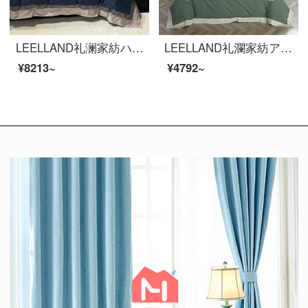
LEELLAND礼澜家紡ハイエンド100本の馬綿シンプルな欧風刺繍の全綿の寝具4点セットの高品質の軽奢ベッド用品セットブランチ湖藍1.8-2.0メートルベッド/220*240 cm
LEELLAND礼瀾家紡アメリカ式色織水洗い綿刺繍全綿寝具四点セット純綿ベッド用品茂林1.8-2.0メートルベッド/220*240 cm
¥8213~
¥4792~