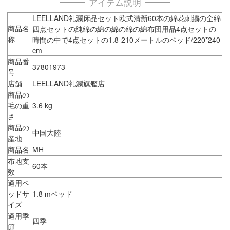
アイテム説明
LEELLAND礼瀾床品セット欧式清新60本の綿花刺繍の全綿
商品名
四点セットの純綿の綿の綿の綿の綿布団用品4点セットの
称
時間の中で4点セットの1.8-210メートルのベッド/220*240
cm
商品番
37801973
号
店舗
LEELLAND礼瀾旗艦店
商品の
毛の重
3.6 kg
さ
商品の
中国大陸
産地
商品名
MH
布地支
60本
数
適用ベ
ッドサ
1.8 mベッド
イズ
適用季
四季
節