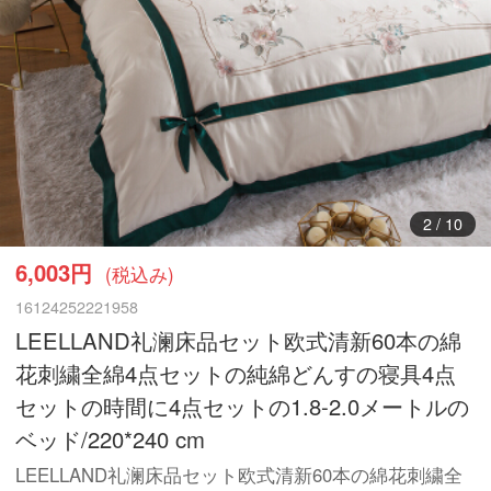
3
/
10
6,003円
(税込み)
16124252221958
LEELLAND礼澜床品セット欧式清新60本の綿
花刺繍全綿4点セットの純綿どんすの寝具4点
セットの時間に4点セットの1.8-2.0メートルの
ベッド/220*240 cm
LEELLAND礼澜床品セット欧式清新60本の綿花刺繍全