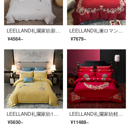
LEELLAND礼瀾家紡新中国式の色織洗濯綿刺繍全綿寝具四点セットの純綿民宿風ベッド用品セットの陰影雅四点セット1.5-1.8メートルベッド/200*230 cm布団カバー
LEELLAND礼澜ロマンティックな大紅の結婚式の刺繍の長い綿花の綿の綿のどんすの全綿のベッドの上で4件の別荘の見本板の間の純綿の軽い豪華な6件のセットの聖アンナの6件のセットの1.8-210メートルのベッド/220*240 cm
¥4564~
¥7679~
LEELLAND礼瀾家紡100本の新しい中国式刺繍の全綿研毛ベッドの上に4つのセットの純綿を厚くして保温ベッド用品セットの瑾姀赋1.8-2.0メートルベッド/220*240 cm布団カバー
LEELLAND礼瀾家紡軽奢新中国式刺繍結婚式大紅結婚式ベッド用品四点セットのハイエンド100本の全綿ベッド品多点セットの円満な縁結び四点セット1.8-2.0メートルベッド/220*240 cm
¥5630~
¥11488~