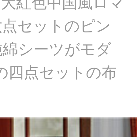
綿大紅色中国風ロマ
六点セットのピン
純綿シーツがモダ
ツの四点セットの布