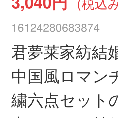
3,040円
(税込み
16124280683874
君夢莱家紡結
中国風ロマン
繍六点セット