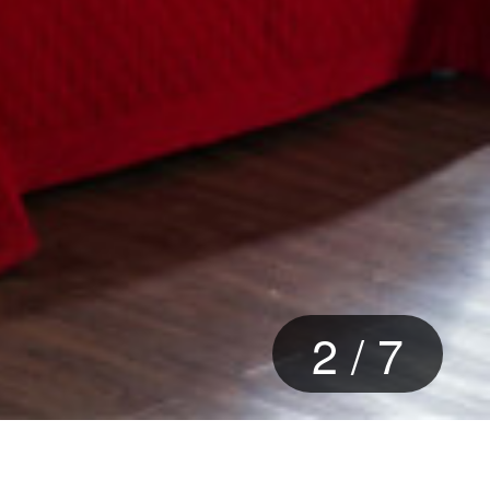
2
/
7