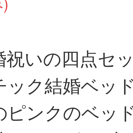
)
婚祝いの四点セ
チック結婚ベッ
のピンクのベッ