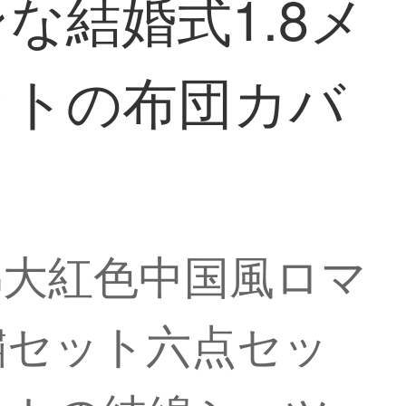
な結婚式1.8メ
ットの布団カバ
綿大紅色中国風ロマ
繍セット六点セッ