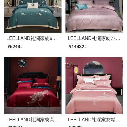
LEELLAND礼瀾家紡60本の暖肌全綿磨毛新中国式刺繍ベッド用品四点セットの純綿厚い保温ベッド用品セットのモカ1.8-2.0メートルベッド/220*240 cm布団カバー
LEELLAND礼澜家紡ハイエンド140本の810 Tの綿の刺繍の全綿の寝具四点セットの純綿別荘の見本セット福至-粉1.5-1.8メートルのベッド/200*230 cm
¥5249~
¥14932~
LEELLAND礼澜家紡高級中国式刺繍ロマンチック結婚祝い100本の綿布団用品四点セット純綿刺繍結婚床品セット鳳尾香罗-酒紅四点セット1.5-1.8メートルベッド/200*230 cm
LEELLAND礼瀾家紡精梳綿刺繍の全綿ベッドの上の四点セットの純綿高品質刺繍ベッドセットの月色あんこ1.5-1.8メートルベッド/200*230 cm