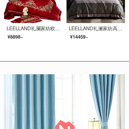
LEELLAND礼瀾家紡欧式軽奢結婚式大紅結婚式ベッド用品四点セット純綿欧式刺繍ベッド品多点セットパリの恋人四点セット1.8-2.0メートルベッド/220*240 cm
LEELLAND礼澜家紡高級140頭の馬の綿のデジタルプリントと刺繍の全綿の寝具四点セットの軽い豪華別荘の見本セットラファット城-松灰色1.8-210メートルのベッド/220*240 cm
¥8898~
¥14459~