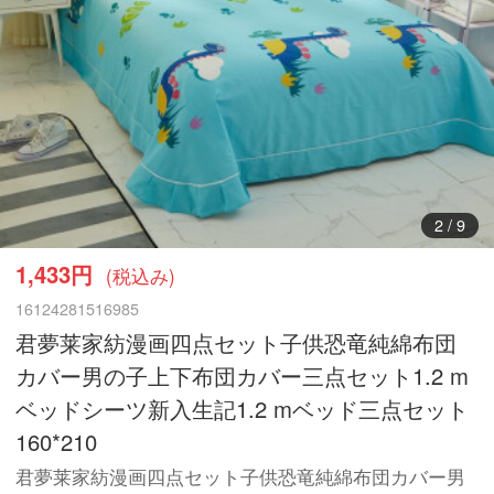
2
/
9
1,433円
(税込み)
16124281516985
君夢莱家紡漫画四点セット子供恐竜純綿布団
カバー男の子上下布団カバー三点セット1.2 m
ベッドシーツ新入生記1.2 mベッド三点セット
160*210
君夢莱家紡漫画四点セット子供恐竜純綿布団カバー男