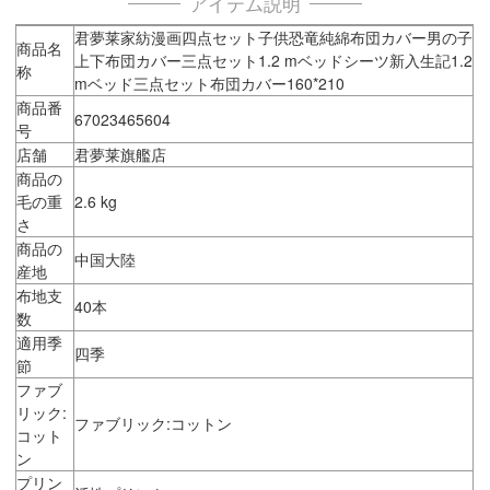
アイテム説明
君夢莱家紡漫画四点セット子供恐竜純綿布団カバー男の子
商品名
上下布団カバー三点セット1.2 mベッドシーツ新入生記1.2
称
mベッド三点セット布団カバー160*210
商品番
67023465604
号
店舗
君夢莱旗艦店
商品の
毛の重
2.6 kg
さ
商品の
中国大陸
産地
布地支
40本
数
適用季
四季
節
ファブ
リック:
ファブリック:コットン
コット
ン
プリン