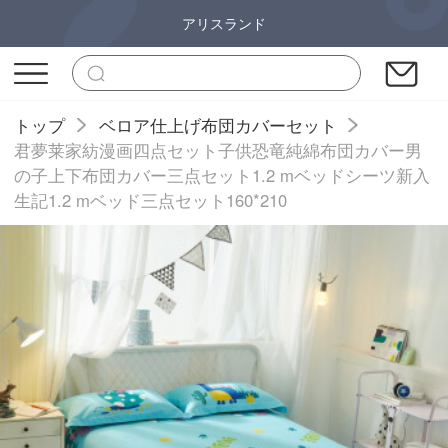
アリスランド
トップ
ベロア仕上げ布団カバーセット
君夢莱家紡漫画四点セット子供恐竜純綿布団カバー男
の子上下布団カバー三点セット1.2 mベッドシーツ新入
生記1.2 mベッド三点セット160*210