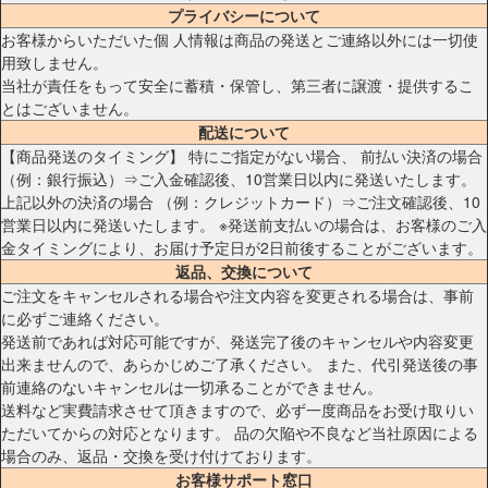
プライバシーについて
お客様からいただいた個 人情報は商品の発送とご連絡以外には一切使
用致しません。
当社が責任をもって安全に蓄積・保管し、第三者に譲渡・提供するこ
とはございません。
配送について
【商品発送のタイミング】 特にご指定がない場合、 前払い決済の場合
（例：銀行振込）⇒ご入金確認後、10営業日以内に発送いたします。
上記以外の決済の場合 （例：クレジットカード）⇒ご注文確認後、10
営業日以内に発送いたします。 ※発送前支払いの場合は、お客様のご入
金タイミングにより、お届け予定日が2日前後することがございます。
返品、交換について
ご注文をキャンセルされる場合や注文内容を変更される場合は、事前
に必ずご連絡ください。
発送前であれば対応可能ですが、発送完了後のキャンセルや内容変更
出来ませんので、あらかじめご了承ください。 また、代引発送後の事
前連絡のないキャンセルは一切承ることができません。
送料など実費請求させて頂きますので、必ず一度商品をお受け取りい
ただいてからの対応となります。 品の欠陥や不良など当社原因による
場合のみ、返品・交換を受け付けております。
お客様サポート窓口