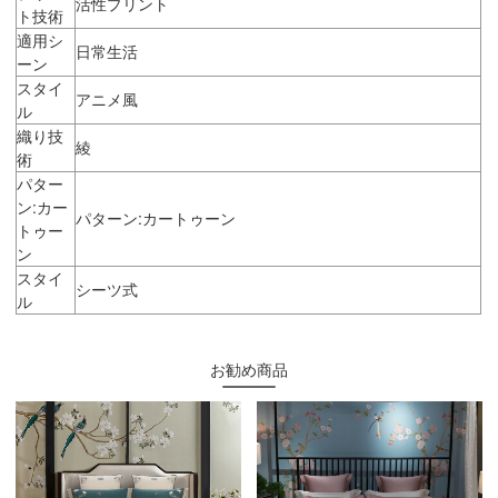
活性プリント
ト技術
適用シ
日常生活
ーン
スタイ
アニメ風
ル
織り技
綾
術
パター
ン:カー
パターン:カートゥーン
トゥー
ン
スタイ
シーツ式
ル
お勧め商品