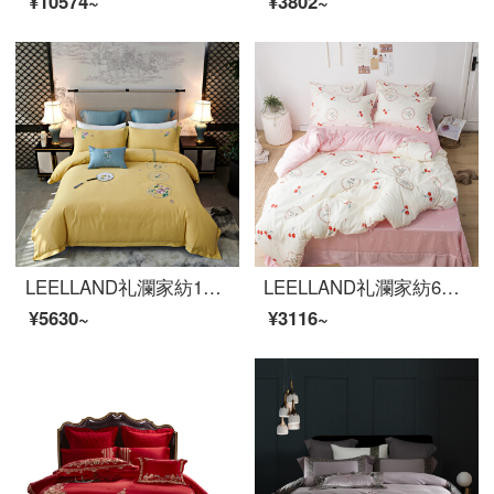
¥10574~
¥3802~
LEELLAND礼瀾家紡100本の新しい中国式刺繍の全綿研毛ベッドの上に4つのセットの純綿を厚くして保温ベッド用品セットの瑾姀赋1.8-2.0メートルベッド/220*240 cm布団カバー
LEELLAND礼瀾家紡60本の綿綿綿の綿の綿の綿の綿の贈り物の子供の綿の寝具の4件のセットの純綿の学生のベッドの品物のセットの小さいさくらんぼの1.35/1.5メートルのベッドの4件のセット/200*230 cm布団のカバー
¥5630~
¥3116~