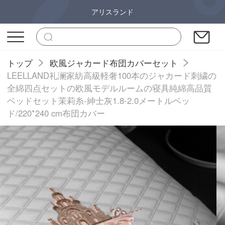
アリスランド
トップ
欧風ジャカード布団カバーセット
LEELLAND礼澜家紡高級軽奢100本のジャカード刺繍の
全綿四点セットの欧風モデルルームの寝具純綿高品質
ベッドセット茉莉糸-紳士灰1.8-2.0メートルベッ
ド/220*240 cm布団カバー