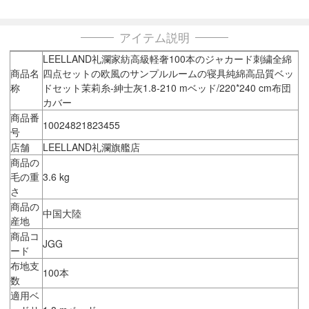
アイテム説明
LEELLAND礼瀾家紡高級軽奢100本のジャカード刺繍全綿
商品名
四点セットの欧風のサンプルルームの寝具純綿高品質ベッ
称
ドセット茉莉糸-紳士灰1.8-210 mベッド/220*240 cm布団
カバー
商品番
10024821823455
号
店舗
LEELLAND礼瀾旗艦店
商品の
毛の重
3.6 kg
さ
商品の
中国大陸
産地
商品コ
JGG
ード
布地支
100本
数
適用ベ