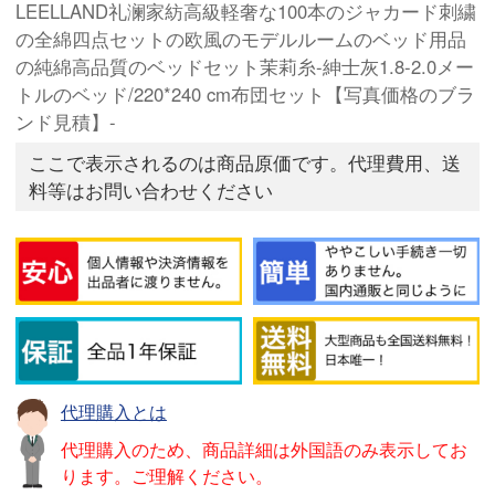
LEELLAND礼澜家紡高級軽奢な100本のジャカード刺繍
の全綿四点セットの欧風のモデルルームのベッド用品
の純綿高品質のベッドセット茉莉糸-紳士灰1.8-2.0メー
トルのベッド/220*240 cm布団セット【写真価格のブラ
ンド見積】-
ここで表示されるのは商品原価です。代理費用、送
料等はお問い合わせください
代理購入とは
代理購入のため、商品詳細は外国語のみ表示してお
ります。ご理解ください。