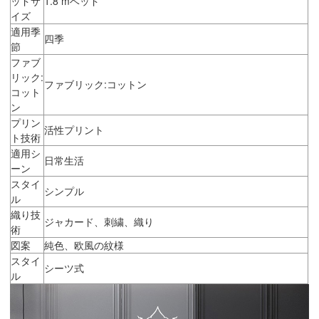
ッドサ
1.8 mベッド
イズ
適用季
四季
節
ファブ
リック:
ファブリック:コットン
コット
ン
プリン
活性プリント
ト技術
適用シ
日常生活
ーン
スタイ
シンプル
ル
織り技
ジャカード、刺繍、織り
術
図案
純色、欧風の紋様
スタイ
シーツ式
ル