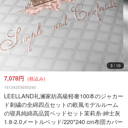
3
/
10
7,078円
(税込み)
16124253655240
LEELLAND礼澜家紡高級軽奢100本のジャカー
ド刺繍の全綿四点セットの欧風モデルルーム
の寝具純綿高品質ベッドセット茉莉糸-紳士灰
1.8-2.0メートルベッド/220*240 cm布団カバー