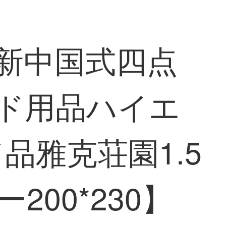
ド新中国式四点
ッド用品ハイエ
品雅克荘園1.5
200*230】