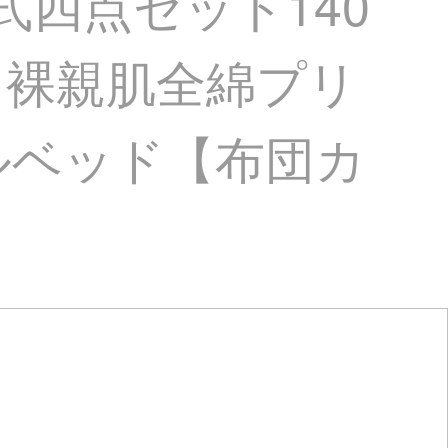
式四点セット140
ド裸親肌全綿プリ
トルベッド【布団カ