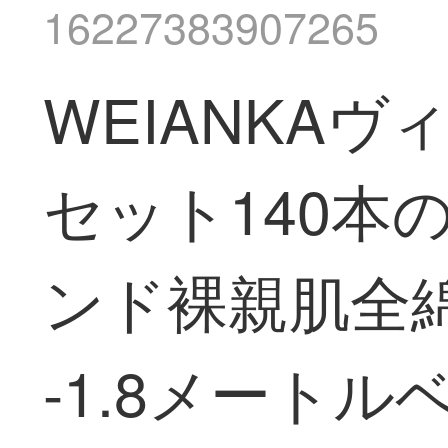
16227383907265
WEIANKA
セット140本
ンド裸親肌全綿
-1.8メートル