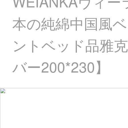
WEIANKAヴィ
本の純綿中国風ベ
ントベッド品雅克荘
バー200*230】