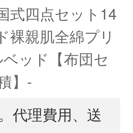
国式四点セット14
ド裸親肌全綿プリ
トルベッド【布団セ
積】-
。代理費用、送