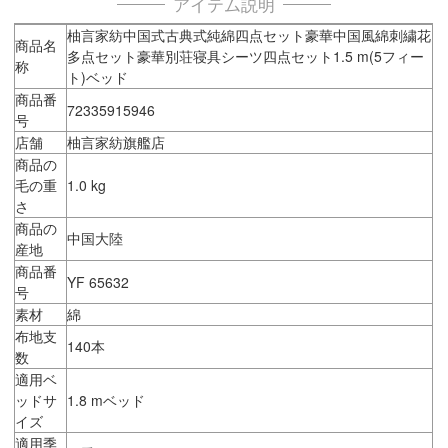
アイテム説明
柚言家紡中国式古典式純綿四点セット豪華中国風綿刺繍花
商品名
多点セット豪華別荘寝具シーツ四点セット1.5 m(5フィー
称
ト)ベッド
商品番
72335915946
号
店舗
柚言家紡旗艦店
商品の
毛の重
1.0 kg
さ
商品の
中国大陸
産地
商品番
YF 65632
号
素材
綿
布地支
140本
数
適用ベ
ッドサ
1.8 mベッド
イズ
適用季