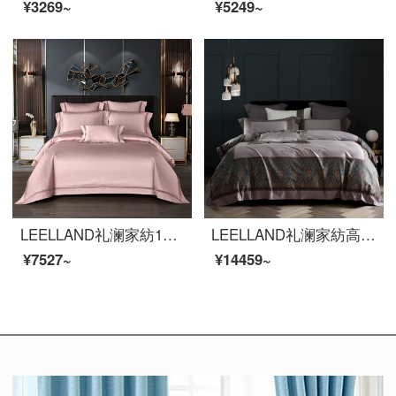
¥3269~
¥5249~
LEELLAND礼澜家紡100 Sの馬綿ジャカードハイエンドの全綿ベッドの上に四点セットの五星ホテルの別荘見本室のベッド用品セットの精緻さ-小豆1.8-2.0メートルのベッド/220*240 cm
LEELLAND礼澜家紡高級140頭の馬の綿のデジタルプリントと刺繍の全綿の寝具四点セットの軽い豪華別荘の見本セットラファット城-松灰色1.8-210メートルのベッド/220*240 cm
¥7527~
¥14459~