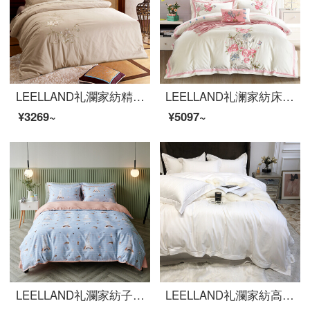
LEELLAND礼瀾家紡精梳綿刺繍の全綿ベッドの上の4つのセットの純綿高品質刺繍ベッドセットの真っ赤な1.5-1.8メートルのベッド/200*230 cm
LEELLAND礼澜家紡床品セット新中国式60本の綿刺繍の全綿ベッドの上に4つのセットの純綿綿綿の綿の綿の綿の綿の綿の綿の綿の布団カバー4つのセットの恥ずかしい花-米粉1.5-1.8メートルのベッド/200*230 cm
¥3269~
¥5097~
LEELLAND礼瀾家紡子供用アニメ潮牌デジタルプリント60本の全綿ベッドの上に、純綿の高密サテンのシーツ4点セットの萌えウサギ1.2 mベッドの三点セット155*215 cmを販売しています。
LEELLAND礼瀾家紡高級100本の軽豪華花全綿四点セット5つ星ホテル風豪綿寝具高品質ベッドセットモリス白1.8-2.0メートルベッド/220*240 cm