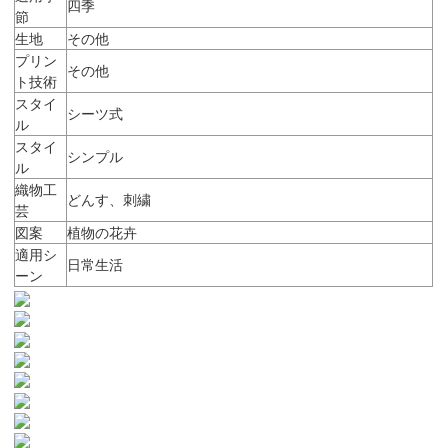
四季
節
生地
その他
プリン
その他
ト技術
スタイ
シーツ式
ル
スタイ
シンプル
ル
織物工
どんす、刺繍
芸
図案
植物の花卉
適用シ
日常生活
ーン