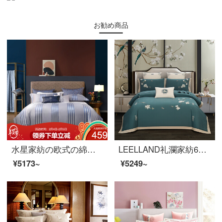
お勧め商品
水星家紡の欧式の綿の刺繍の寝具のシーツカバーが軽い贅沢な四点セットのエドガー1.8メートルのベッド（適応220*240芯）になっています。
LEELLAND礼瀾家紡60本の暖肌全綿磨毛新中国式刺繍ベッド用品四点セットの純綿厚い保温ベッド用品セットのモカ1.8-2.0メートルベッド/220*240 cm布団カバー
¥5173~
¥5249~