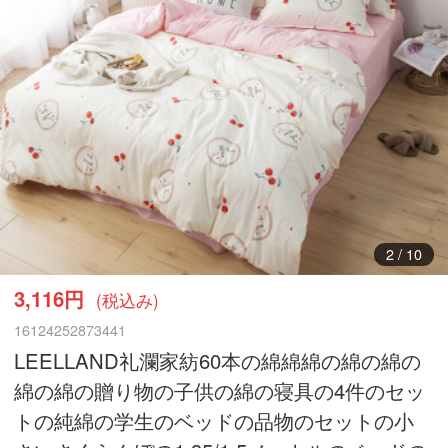
3
/
10
3,116円
(税込み)
16124252873441
LEELLAND礼瀾家紡60本の綿綿綿の綿の綿の
綿の綿の贈り物の子供の綿の寝具の4件のセッ
トの純綿の学生のベッドの品物のセットの小