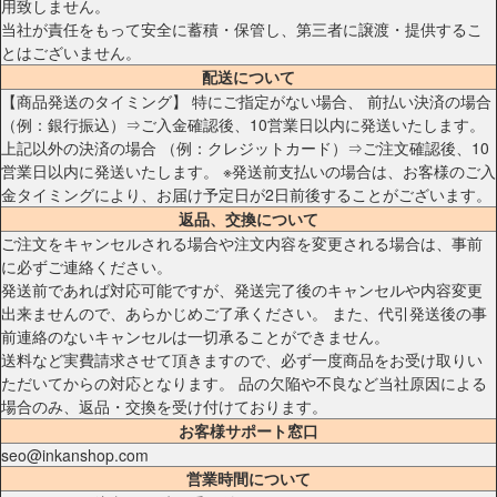
用致しません。
当社が責任をもって安全に蓄積・保管し、第三者に譲渡・提供するこ
とはございません。
配送について
【商品発送のタイミング】 特にご指定がない場合、 前払い決済の場合
（例：銀行振込）⇒ご入金確認後、10営業日以内に発送いたします。
上記以外の決済の場合 （例：クレジットカード）⇒ご注文確認後、10
営業日以内に発送いたします。 ※発送前支払いの場合は、お客様のご入
金タイミングにより、お届け予定日が2日前後することがございます。
返品、交換について
ご注文をキャンセルされる場合や注文内容を変更される場合は、事前
に必ずご連絡ください。
発送前であれば対応可能ですが、発送完了後のキャンセルや内容変更
出来ませんので、あらかじめご了承ください。 また、代引発送後の事
前連絡のないキャンセルは一切承ることができません。
送料など実費請求させて頂きますので、必ず一度商品をお受け取りい
ただいてからの対応となります。 品の欠陥や不良など当社原因による
場合のみ、返品・交換を受け付けております。
お客様サポート窓口
seo@inkanshop.com
営業時間について