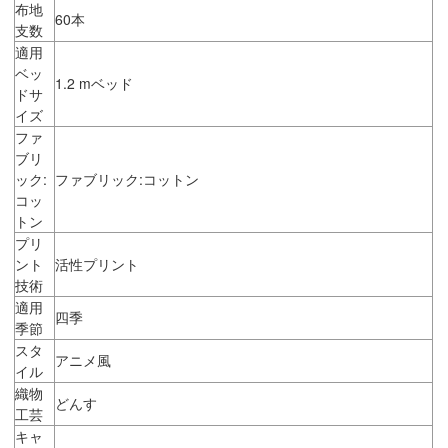
布地
60本
支数
適用
ベッ
1.2 mベッド
ドサ
イズ
ファ
ブリ
ック:
ファブリック:コットン
コッ
トン
プリ
ント
活性プリント
技術
適用
四季
季節
スタ
アニメ風
イル
織物
どんす
工芸
キャ