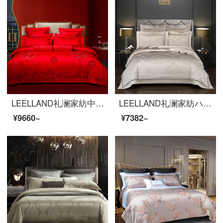
LEELLAND礼澜家紡中国式大紅結婚祝い100 S貢サテン花龍鳳刺繍ベッド用品四点セット多点セット結婚ベッド用品セット龍鳳添喜六件セット1.5-1.8メートルベッド/200*230 cm
LEELLAND礼澜家紡ハイエンド100本の綿の上質品の4点セットの純綿の軽い豪華な見本セット
¥9660~
¥7382~