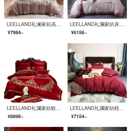
LEELLAND礼澜家紡高級新中国式100本の綿糸刺繍ベッド用品四点セットの純綿ベッドセット酔江南-玉四点セット1.8-2.0メートルベッド/220*240 cm
LEELLAND礼瀾家紡床品セット中国式の古風な刺繍60本の綿綿綿刺繍ベッドの上に4点セットの純綿4点セットの芳華紅1.8-2.0メートルベッド/220*240 cm
¥7984~
¥6156~
LEELLAND礼瀾家紡欧式軽奢結婚式大紅結婚式ベッド用品四点セット純綿欧式刺繍ベッド品多点セットパリの恋人四点セット1.8-2.0メートルベッド/220*240 cm
LEELLAND礼瀾家紡軽奢極簡素風100本の綿花刺繍綿100本の無地ベッドの上に4つのセットの純綿ベッド用品セットの薫風1.8-2.0メートルベッド/220*240 cm
¥8898~
¥7154~