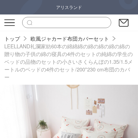
アリスランド
トップ
欧風ジャカード布団カバーセット
LEELLAND礼瀾家紡60本の綿綿綿の綿の綿の綿の綿の
贈り物の子供の綿の寝具の4件のセットの純綿の学生の
ベッドの品物のセットの小さいさくらんぼの1.35/1.5メ
ートルのベッドの4件のセット/200*230 cm布団のカバ
ー