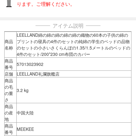
ります。ご理解ください。
アイテム説明
LEELLAND綿の綿の綿の綿の綿の織物の60本の子供の綿の
商品
プリントの寝具の4件のセットの純綿の学生のベッドの品物
名称
のセットの小さいさくらんぼの1.35/1.5メートルのベッドの
4件のセット/200*230 cm布団のカバー
商品
57013023902
番号
店舗
LEELLAND礼瀾旗艦店
商品
の毛
3.2 kg
の重
さ
商品
の産
中国大陸
地
商品
MEEKEE
番号