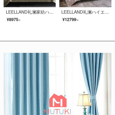
LEELLAND礼澜家紡ハイエンド軽奢100本のジャカード全綿四点セット欧風のモデルルームの寝具純綿高品質ベッドセットブルック金色1.8-2.0メートルベッド/220*240 cm
LEELLAND礼澜ハイエンドの家庭用紡績100本の高い絹糸光全綿大提花ベッド用品四点セットの別荘のサンプル間ベッドセットの花間軽音語-粉1.8-2.0メートルベッド/220*240 cm
¥8975~
¥12799~