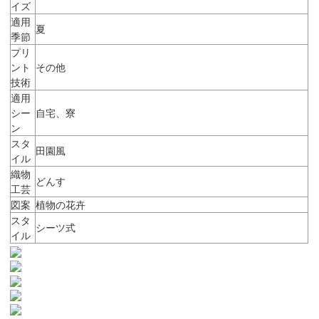
イズ
適用
夏
季節
プリ
ント
その他
技術
適用
シー
自宅、寮
ン
スタ
田園風
イル
織物
どんす
工芸
図案
植物の花卉
スタ
シーツ式
イル