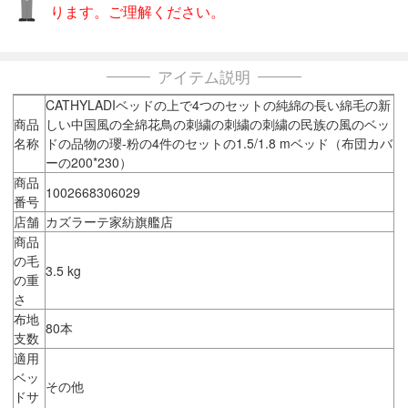
ります。ご理解ください。
アイテム説明
CATHYLADIベッドの上で4つのセットの純綿の長い綿毛の新
商品
しい中国風の全綿花鳥の刺繍の刺繍の刺繍の民族の風のベッ
名称
ドの品物の瓔-粉の4件のセットの1.5/1.8 mベッド（布団カバ
ーの200*230）
商品
1002668306029
番号
店舗
カズラーテ家紡旗艦店
商品
の毛
3.5 kg
の重
さ
布地
80本
支数
適用
ベッ
その他
ドサ