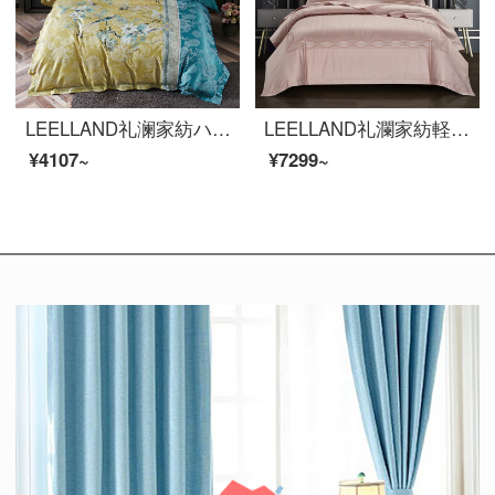
LEELLAND礼澜家紡ハイエンドヨーロッパ装飾美花プリント研磨寝具四点セット純綿厚い保温ベッドセット花に魅せられた顔-黄1.8-22.0メートルベッド/220*240 cm
LEELLAND礼瀾家紡軽奢な風の100本の貢のサテンの花模様の寝具の4点セットのハイエンドの欧式ベッド用品セットのフルレニ1.8-2.0メートルのベッド/220*240 cm
¥4107~
¥7299~