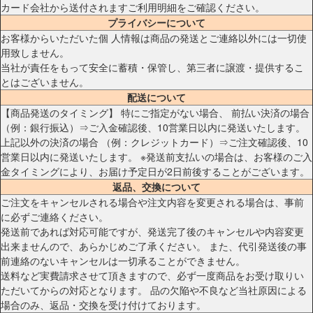
カード会社から送付されますご利用明細をご確認ください。
プライバシーについて
お客様からいただいた個 人情報は商品の発送とご連絡以外には一切使
用致しません。
当社が責任をもって安全に蓄積・保管し、第三者に譲渡・提供するこ
とはございません。
配送について
【商品発送のタイミング】 特にご指定がない場合、 前払い決済の場合
（例：銀行振込）⇒ご入金確認後、10営業日以内に発送いたします。
上記以外の決済の場合 （例：クレジットカード）⇒ご注文確認後、10
営業日以内に発送いたします。 ※発送前支払いの場合は、お客様のご入
金タイミングにより、お届け予定日が2日前後することがございます。
返品、交換について
ご注文をキャンセルされる場合や注文内容を変更される場合は、事前
に必ずご連絡ください。
発送前であれば対応可能ですが、発送完了後のキャンセルや内容変更
出来ませんので、あらかじめご了承ください。 また、代引発送後の事
前連絡のないキャンセルは一切承ることができません。
送料など実費請求させて頂きますので、必ず一度商品をお受け取りい
ただいてからの対応となります。 品の欠陥や不良など当社原因による
場合のみ、返品・交換を受け付けております。