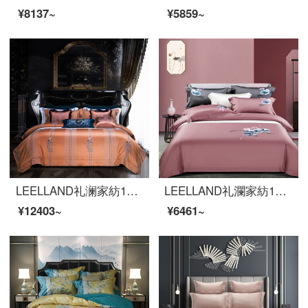
¥8137~
¥5859~
LEELLAND礼澜家紡100本のハイエンドの色織ジャカード全綿の寝具四点セット欧式軽奢別荘の見本板間純綿の寝具セット雀霊夢舞1.5-1.8メートルのベッド/200*230 cm
LEELLAND礼瀾家紡100本の御綿の新しい中国式刺繍の全綿のベッドの上で4つのセットの純綿の見本の間のベッドの品物のセットのハスの花のあずきの1.5-1.8メートルのベッド/200*230 cm
¥12403~
¥6461~