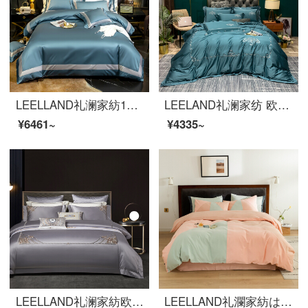
LEELLAND礼澜家紡100本の純色の長い綿綿のつづり合わせ工芸品の全綿ベッドの上に4つのセットの純綿ベッドのセットの香榷麗-馨藍1.5-1.8メートルのベッド/200*230 cm
LEELAND礼澜家纺 欧式轻奢刺绣60支长绒棉全棉床上四件套高端纯棉别墅样板间床品套件 伊芙琳雅致绿 1.5-1.8米床单款 /200*230cm被套
¥6461~
¥4335~
LEELLAND礼澜家紡欧式軽い贅沢な100本の貢の緞子刺繍の全綿の寝具の4点セットの純綿の五星ホテルの見本の間のベッドの品物のセットの雅居灰の1.8-2.0メートルのベッド/220*240 cm
LEELLAND礼瀾家紡は約60本の双株の全綿のすり合わせ工芸品の寝具の4点セットの純綿保温4点セットのジュリエット1.5-1.8メートルのベッド/200*230 cmです。