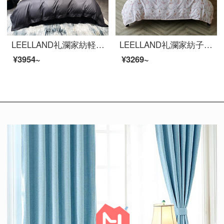
LEELLAND礼瀾家紡軽奢な100本のマカオ綿の綿の綿のサテンの花飾り用品4点セットの純綿のシーツ4点セットの羅浮1.5-1.8メートルのベッド/200*230 cm
LEELLAND礼瀾家紡子供用アニメ潮牌デジタルプリント60本の全綿ベッドの上に4つのセットの純綿の高密なサテンのシーツ4つのセットで踊る小さい仙女1.2メートルベッドの3つのセット155*215 cm
¥3954~
¥3269~