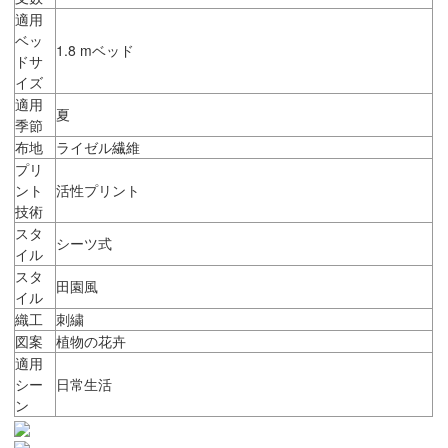
適用
ベッ
1.8 mベッド
ドサ
イズ
適用
夏
季節
布地
ライゼル繊維
プリ
ント
活性プリント
技術
スタ
シーツ式
イル
スタ
田園風
イル
織工
刺繍
図案
植物の花卉
適用
シー
日常生活
ン