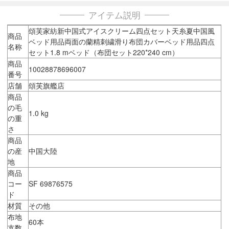
アイテム説明
頌芙家紡新中国式アイスクリーム四点セット天糸夏中国風
商品
ベッド用品両面の蘭精刺繍滑り布団カバーベッド用品四点
名称
セット1.8 mベッド（布団セット220*240 cm）
商品
10028878696007
番号
店舗
頌芙旗艦店
商品
の毛
1.0 kg
の重
さ
商品
の産
中国大陸
地
商品
コー
SF 69876575
ド
材質
その他
布地
60本
支数