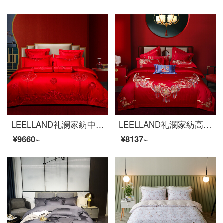
LEELLAND礼澜家紡中国式大紅結婚祝い100 S貢サテン花龍鳳刺繍ベッド用品四点セット多点セット結婚ベッド用品セット龍鳳添喜六件セット1.5-1.8メートルベッド/200*230 cm
LEELLAND礼瀾家紡高級100本の新しい中国式の大紅の結婚式の全綿は刺繍の寝具の4つのセットの純綿の高精密な刺繍の結婚式ベッドの品物のセットの幸福の赤い化粧の4つのセットの1.8-2.0メートルのベッド/220*240 cm布団カバーを持ちます。
¥9660~
¥8137~