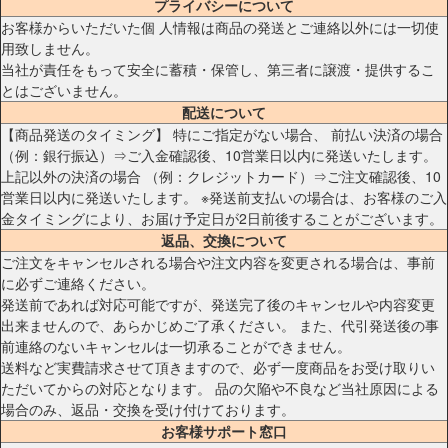
プライバシーについて
お客様からいただいた個 人情報は商品の発送とご連絡以外には一切使
用致しません。
当社が責任をもって安全に蓄積・保管し、第三者に譲渡・提供するこ
とはございません。
配送について
【商品発送のタイミング】 特にご指定がない場合、 前払い決済の場合
（例：銀行振込）⇒ご入金確認後、10営業日以内に発送いたします。
上記以外の決済の場合 （例：クレジットカード）⇒ご注文確認後、10
営業日以内に発送いたします。 ※発送前支払いの場合は、お客様のご入
金タイミングにより、お届け予定日が2日前後することがございます。
返品、交換について
ご注文をキャンセルされる場合や注文内容を変更される場合は、事前
に必ずご連絡ください。
発送前であれば対応可能ですが、発送完了後のキャンセルや内容変更
出来ませんので、あらかじめご了承ください。 また、代引発送後の事
前連絡のないキャンセルは一切承ることができません。
送料など実費請求させて頂きますので、必ず一度商品をお受け取りい
ただいてからの対応となります。 品の欠陥や不良など当社原因による
場合のみ、返品・交換を受け付けております。
お客様サポート窓口