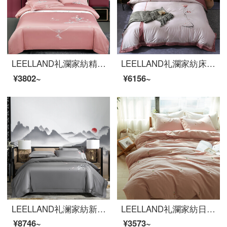
LEELLAND礼瀾家紡精梳綿刺繍の全綿ベッドの上の四点セットの純綿高品質刺繍ベッドセットの月色あんこ1.5-1.8メートルベッド/200*230 cm
LEELLAND礼瀾家紡床品セット中国式の古風な刺繍60本の綿綿綿刺繍ベッドの上に4点セットの純綿4点セットの芳華紅1.8-2.0メートルベッド/220*240 cm
¥3802~
¥6156~
LEELLAND礼澜家紡新中国式刺繍100本の全綿ベッド用品四点セットの純綿現代別荘見本室のハイエンドベッド用品セットのハスの花-深冬灰1.8-2.0メートルベッド/220*240 cm
LEELLAND礼瀾家紡日韓無印風色織洗濯綿刺繍全綿寝具四点セット夏純綿ベッドセットサボテン刺繍-ピンク1.8 mシーツモデル/200*230 cm布団カバー
¥8746~
¥3573~