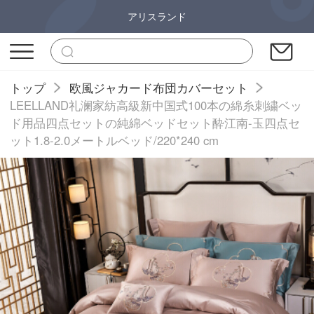
アリスランド
トップ
欧風ジャカード布団カバーセット
LEELLAND礼澜家紡高級新中国式100本の綿糸刺繍ベッ
ド用品四点セットの純綿ベッドセット酔江南-玉四点セ
ット1.8-2.0メートルベッド/220*240 cm