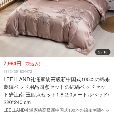
3
/
10
7,984円
(税込み)
16124251834472
LEELLAND礼澜家紡高級新中国式100本の綿糸
刺繍ベッド用品四点セットの純綿ベッドセッ
ト酔江南-玉四点セット1.8-2.0メートルベッド/
220*240 cm
LEELLAND礼澜家紡高級新中国式100本の綿糸刺繍ベッ