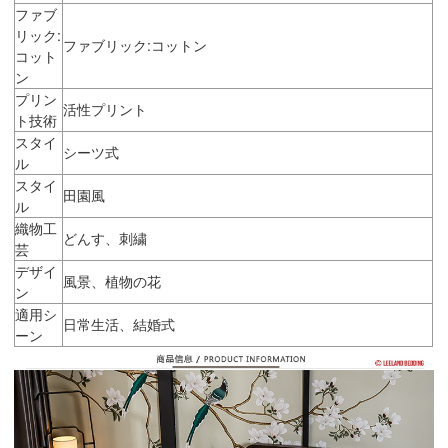
ファブ
リック:
ファブリック:コットン
コット
ン
プリン
活性プリント
ト技術
スタイ
シーツ式
ル
スタイ
田園風
ル
織物工
どんす、刺繍
芸
デザイ
風景、植物の花
ン
適用シ
日常生活、結婚式
ーン