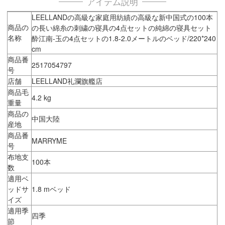
アイテム説明
LEELLANDの高級な家庭用紡績の高級な新中国式の100本
商品の
の長い綿糸の刺繍の寝具の4点セットの純綿の寝具セット
名称
酔江南-玉の4点セットの1.8-2.0メートルのベッド/220*240
cm
商品番
2517054797
号
店舗
LEELLAND礼瀾旗艦店
商品毛
4.2 kg
重量
商品の
中国大陸
産地
商品番
MARRYME
号
布地支
100本
数
適用ベ
ッドサ
1.8 mベッド
イズ
適用季
四季
節