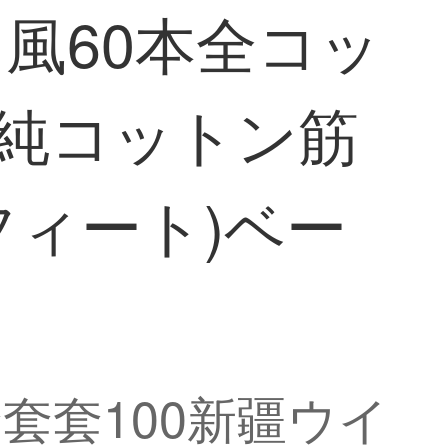
風60本全コッ
疆純コットン筋
6フィート)ベー
套套100新疆ウイ