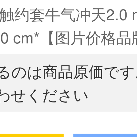
约套牛气冲天2.0 m
0 cm*【图片价格品
るのは商品原価です
わせください