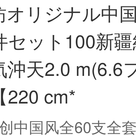
紡オリジナル中国
セット100新
天2.0 m(6.
20 cm*
创中国风全60支全套