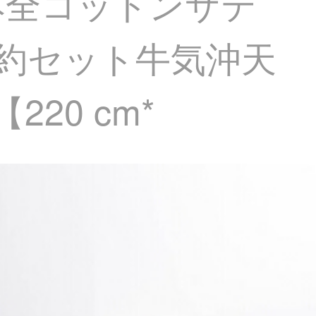
本全コットンサテ
触約セット牛気沖天
220 cm*