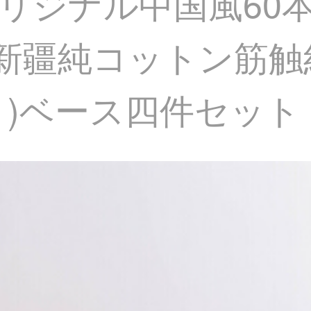
リジナル中国風60
0新疆純コットン筋
ート)ベース四件セット【