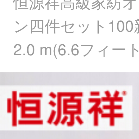
恒源祥高級家紡オ
ン四件セット10
2.0 m(6.6フィ