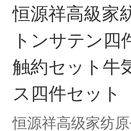
恒源祥高級家
トンサテン四件
触約セット牛気沖
ス四件セット【2
恒源祥高级家纺原