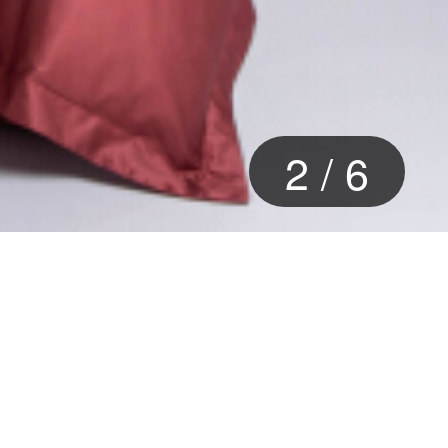
2
/
6