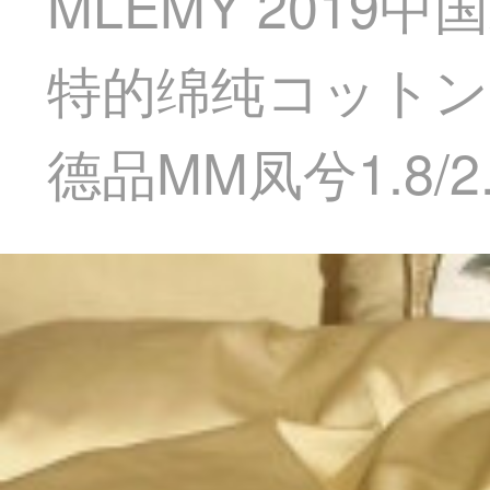
MLEMY 201
特的绵纯コットン
德品MM凤兮1.8/2