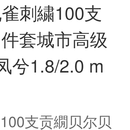
孔雀刺繍100支
四件套城市高级
.8/2.0 m
)
繍100支贡繝贝尔贝