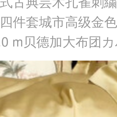
9中国式古典芸术孔雀刺
四件套城市高级金色
.0 m贝德加大布团カバ(