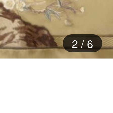
3
/
6