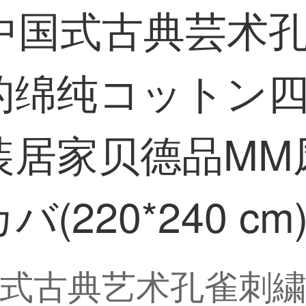
19中国式古典芸术
的绵纯コットン
家贝德品MM凤兮1
220*240 cm
9中国式古典艺术孔雀刺