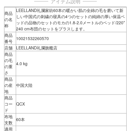
アイテム説明
LEELLAND礼瀾家紡60本の暖かい肌の全綿の毛を磨いて新
商品
しい中国式の刺繍の寝具の4つのセットの純綿の厚い保温ベ
の名
ッドの品物のセットのモカの1.8-2.0メートルのベッド/220*
称
240 cm布団のセットをプラスします。
商品
10021532260570
番号
店舗
LEELLAND礼瀾旗艦店
商品
の毛
4.0 kg
の重
さ
商品
の産
中国大陸
地
商品
コー
QCX
ド
布地
60本
支数
適用