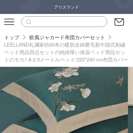
アリスランド
トップ
欧風ジャカード布団カバーセット
LEELLAND礼瀾家紡60本の暖肌全綿磨毛新中国式刺繍
ベッド用品四点セットの純綿厚い保温ベッド用品セッ
トのモカ1.8-2.0メートルベッド/220*240 cm布団カバー