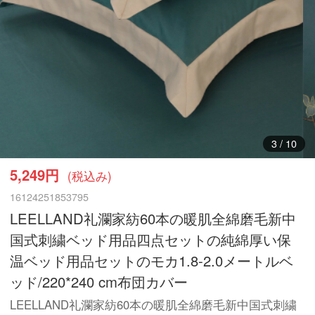
3
/
10
5,249円
(税込み)
16124251853795
LEELLAND礼瀾家紡60本の暖肌全綿磨毛新中
国式刺繍ベッド用品四点セットの純綿厚い保
温ベッド用品セットのモカ1.8-2.0メートルベ
ッド/220*240 cm布団カバー
LEELLAND礼瀾家紡60本の暖肌全綿磨毛新中国式刺繍