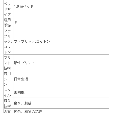
ベッ
1.8 mベッド
ドサ
イズ
適用
冬
季節
ファ
ブリ
ック:
ファブリック:コットン
コッ
トン
プリ
ント
活性プリント
技術
適用
シー
日常生活
ン
スタ
田園風
イル
織り
磨き、刺繍
技術
図案
純色、植物の花卉