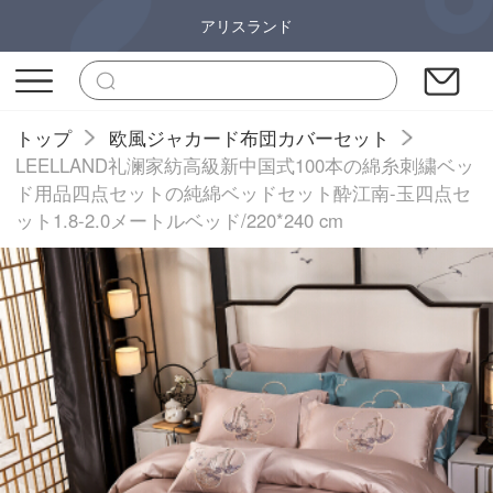
アリスランド
トップ
欧風ジャカード布団カバーセット
LEELLAND礼澜家紡高級新中国式100本の綿糸刺繍ベッ
ド用品四点セットの純綿ベッドセット酔江南-玉四点セ
ット1.8-2.0メートルベッド/220*240 cm