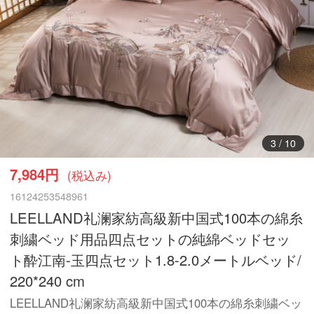
3
/
10
7,984円
(税込み)
16124253548961
LEELLAND礼澜家紡高級新中国式100本の綿糸
刺繍ベッド用品四点セットの純綿ベッドセッ
ト酔江南-玉四点セット1.8-2.0メートルベッド/
220*240 cm
LEELLAND礼澜家紡高級新中国式100本の綿糸刺繍ベッ