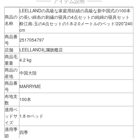
アイテム説明
LEELLANDの高級な家庭用紡績の高級な新中国式の100本
商品の
の長い綿糸の刺繍の寝具の4点セットの純綿の寝具セット
名称
酔江南-玉の4点セットの1.8-2.0メートルのベッド/220*240
cm
商品番
2517054797
号
店舗
LEELLAND礼瀾旗艦店
商品毛
4.2 kg
重量
商品の
中国大陸
産地
商品番
MARRYME
号
布地支
100本
数
適用ベ
ッドサ
1.8 mベッド
イズ
適用季
四季
節