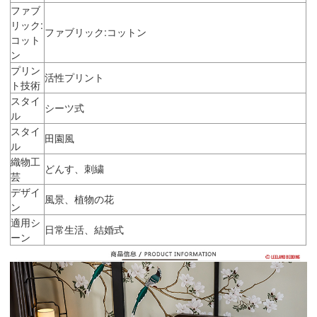
ファブ
リック:
ファブリック:コットン
コット
ン
プリン
活性プリント
ト技術
スタイ
シーツ式
ル
スタイ
田園風
ル
織物工
どんす、刺繍
芸
デザイ
風景、植物の花
ン
適用シ
日常生活、結婚式
ーン