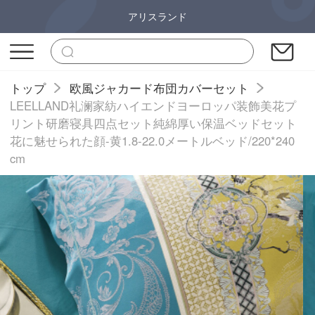
アリスランド
トップ
欧風ジャカード布団カバーセット
LEELLAND礼澜家紡ハイエンドヨーロッパ装飾美花プ
リント研磨寝具四点セット純綿厚い保温ベッドセット
花に魅せられた顔-黄1.8-22.0メートルベッド/220*240
cm