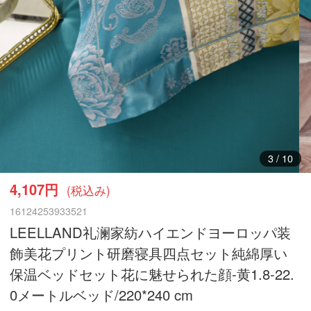
3
/
10
4,107円
(税込み)
16124253933521
LEELLAND礼澜家紡ハイエンドヨーロッパ装
飾美花プリント研磨寝具四点セット純綿厚い
保温ベッドセット花に魅せられた顔-黄1.8-22.
0メートルベッド/220*240 cm