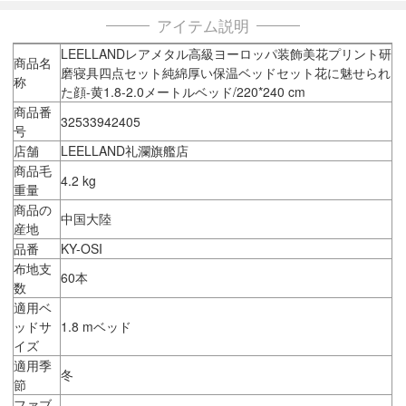
アイテム説明
LEELLANDレアメタル高級ヨーロッパ装飾美花プリント研
商品名
磨寝具四点セット純綿厚い保温ベッドセット花に魅せられ
称
た顔-黄1.8-2.0メートルベッド/220*240 cm
商品番
32533942405
号
店舗
LEELLAND礼瀾旗艦店
商品毛
4.2 kg
重量
商品の
中国大陸
産地
品番
KY-OSI
布地支
60本
数
適用ベ
ッドサ
1.8 mベッド
イズ
適用季
冬
節
ファブ