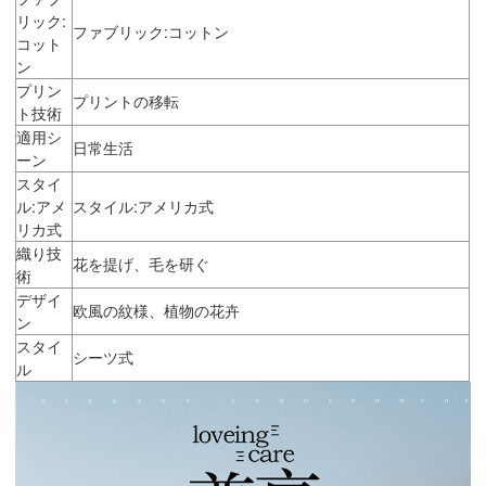
リック:
ファブリック:コットン
コット
ン
プリン
プリントの移転
ト技術
適用シ
日常生活
ーン
スタイ
ル:アメ
スタイル:アメリカ式
リカ式
織り技
花を提げ、毛を研ぐ
術
デザイ
欧風の紋様、植物の花卉
ン
スタイ
シーツ式
ル