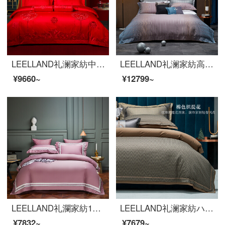
LEELLAND礼澜家紡中国式大紅結婚祝い100 S貢サテン花龍鳳刺繍ベッド用品四点セット多点セット結婚ベッド用品セット龍鳳添喜六件セット1.5-1.8メートルベッド/200*230 cm
LEELLAND礼澜家紡高級軽贅沢120本650本の色織の大きいジャカードの全綿のベッドの上で4つのセットの別荘の見本の間のベッドの品のセットの多点セットのNockの4つのセットの1.8-220メートルのベッド/220*240 cm
¥9660~
¥12799~
LEELLAND礼瀾家紡100本の綿の軽い贅沢な刺繍の全綿の寝具4点セットの純綿の貢ぎ物のハイエンドの見本の間の寝具セットの撒丁-香芋紫1.5-1.8メートルのベッド/200*230 cm
LEELLAND礼澜家紡ハイエンドベッド用品セット100本の全綿の色編みのジャカードベッド用品四点セットの別荘の見本板間純綿セットのマーティン1.8-2.0メートルベッド/220*240 cm布団セット
¥7832~
¥7679~