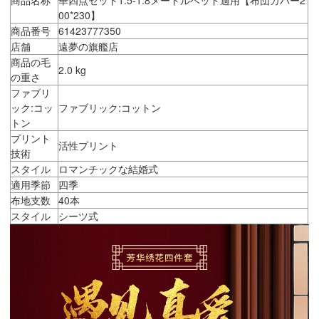
00*230】
商品番号
61423777350
店舗
遠夢の旗艦店
商品の毛
2.0 kg
の重さ
ファブリ
ック:コッ
ファブリック:コットン
トン
プリント
活性プリント
技術
スタイル
ロマンチックな結婚式
適用季節
四季
布地支数
40本
スタイル
シーツ式