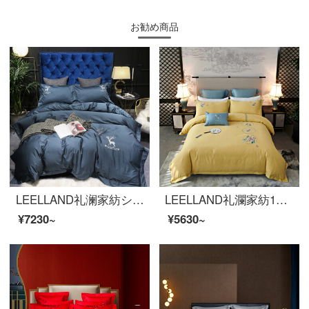
お勧め商品
LEELLAND礼澜家紡シンプルで無地の100本の海島綿の鹿の刺繍の全綿の寝具4点セットの純綿の五星ホテルの見本室のベッドセットの鹿-青緑色の1.5-1.8メートルのベッド/200*230 cm
LEELLAND礼瀾家紡100本の新しい中国式刺繍の全綿研毛ベッドの上に4つのセットの純綿を厚くして保温ベッド用品セットの瑾姀赋1.8-2.0メートルベッド/220*240 cm布団カバー
¥7230~
¥5630~