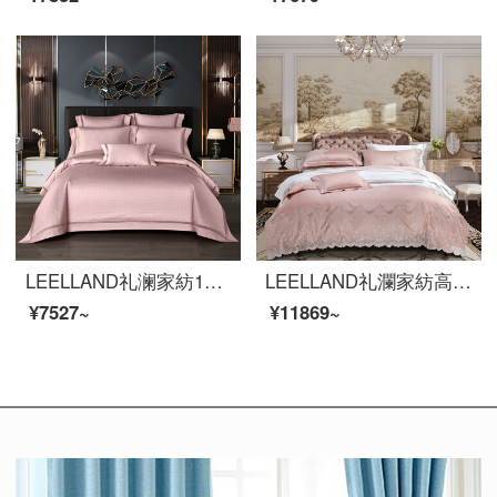
LEELLAND礼澜家紡100 Sの馬綿ジャカードハイエンドの全綿ベッドの上に四点セットの五星ホテルの別荘見本室のベッド用品セットの精緻さ-小豆1.8-2.0メートルのベッド/220*240 cm
LEELLAND礼瀾家紡高級100本のフランス風レースの綿の寝具四点セットの見本板間姫風ベッド用品セットエリスロス1.8-2.0メートルベッド/220*240 cm
¥7527~
¥11869~