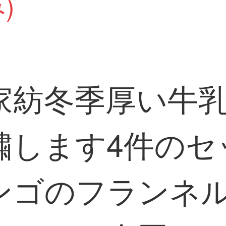
)
家紡冬季厚い牛
繍します4件のセ
ンゴのフランネ