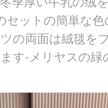
冬季厚い牛乳の绒
のセットの簡単な色
ツの両面は絨毯をプ
す-メリヤスの緑の1