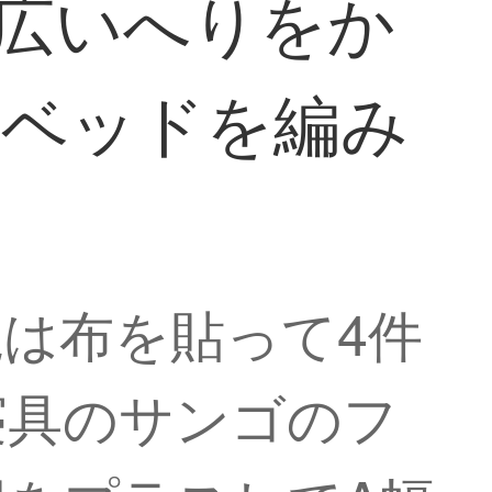
広いへりをか
mベッドを編み
は布を貼って4件
寝具のサンゴのフ