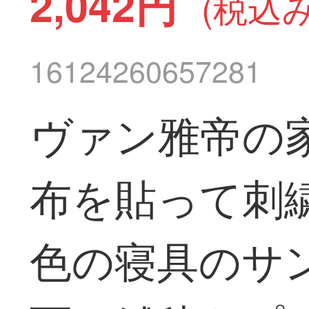
2,042円
(税込み
16124260657281
ヴァン雅帝の
布を貼って刺
色の寝具のサ