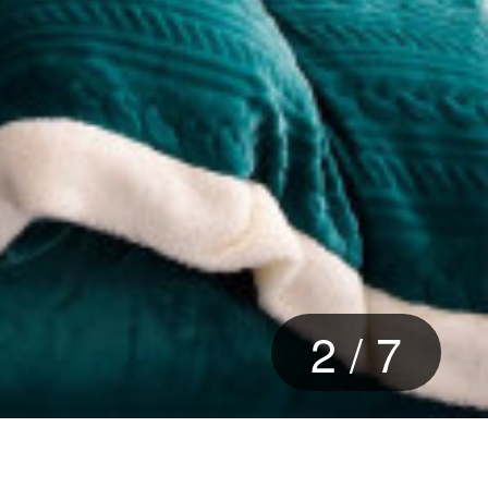
3
/
7