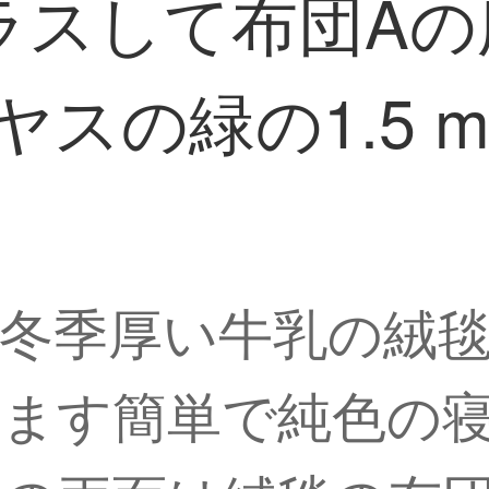
ラスして布団Aの
ヤスの緑の1.5 
冬季厚い牛乳の絨毯
します簡単で純色の