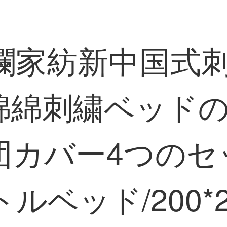
D礼瀾家紡新中国式
綿綿刺繍ベッドの
団カバー4つのセ
トルベッド/200*2