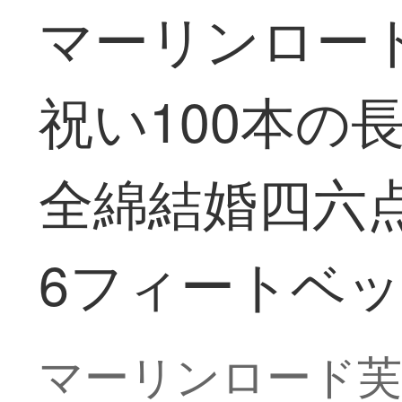
マーリンロード芙
祝い100本の
全綿結婚四六点
6フィートベ
マーリンロード芙（M