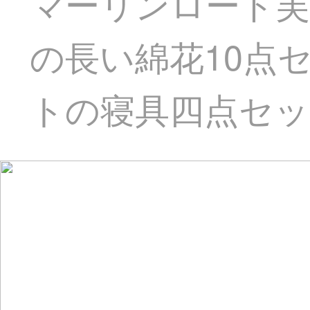
マーリンロード芙（M
の長い綿花10点
トの寝具四点セット