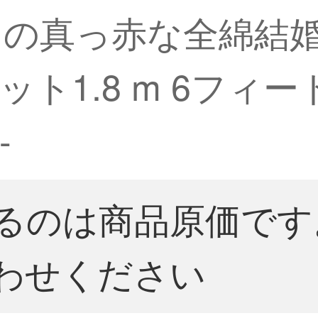
トの真っ赤な全綿結
ト1.8 m 6フィ
-
るのは商品原価です
わせください