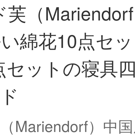
（Mariendo
長い綿花10点セ
セットの寝具四点
ッド
ariendorf）中