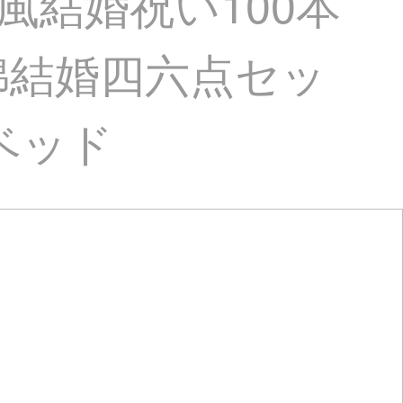
国風結婚祝い100本
綿結婚四六点セッ
ベッド