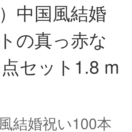
rf）中国風結婚
ットの真っ赤な
セット1.8 m
国風結婚祝い100本