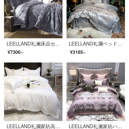
LEELLAND礼澜床品セット欧式絹織物のサテンジャカードの全綿寝具4点セットの純綿1.5メートル/1.8メートルベッド媛麗糸1.8-2.0メートルベッド/220*240 cm
LEELLAND礼瀾ベッド用品セットの天糸の綿の模様が透けて見えるベッド用品4点セットのシーツ4点セットの時間-絹織物1.8-2.0メートルベッド/220*240 cm
¥7306~
¥3185~
LEELLAND礼瀾家紡高級100本の軽豪華花全綿四点セット5つ星ホテル風豪綿寝具高品質ベッドセットモリス白1.8-2.0メートルベッド/220*240 cm
LEELLAND礼澜家紡ハイエンド100本のオーディションT 500欧式軽奢全綿ジャカードベッド用品四点セットベッド用品セット伊莉莎1.8-22.0メートルベッド/220*240 cm