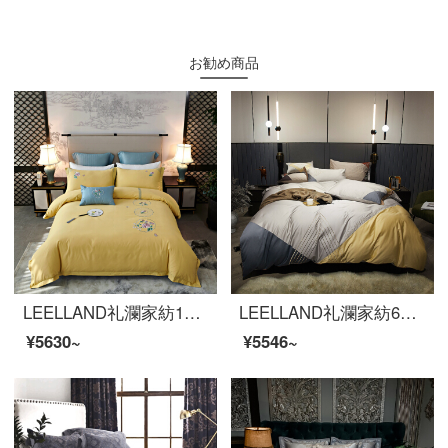
お勧め商品
LEELLAND礼瀾家紡100本の新しい中国式刺繍の全綿研毛ベッドの上に4つのセットの純綿を厚くして保温ベッド用品セットの瑾姀赋1.8-2.0メートルベッド/220*240 cm布団カバー
LEELLAND礼瀾家紡60本の綿の軽い贅沢な刺繍のつぎはぎ細工の全綿のベッドの上で4つのセットの純綿のベッドの品物のセットのアイリン-黄は墨の1.5-1.8メートルのベッドを配合します/200*230 cm布団カバー
¥5630~
¥5546~