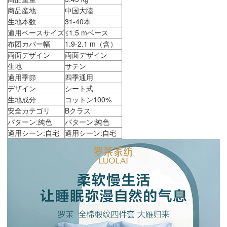
商品産地
中国大陸
生地本数
31-40本
適用ベースサイズ
≤1.5 mベース
布团カバー幅
1.9-2.1 m（含）
両面デザイン
両面デザイン
生地
サテン
適用季節
四季通用
デザイン
シート式
生地成分
コットン100%
安全カテゴリ
Bクラス
パターン:純色
パターン:純色
適用シーン:自宅
適用シーン:自宅