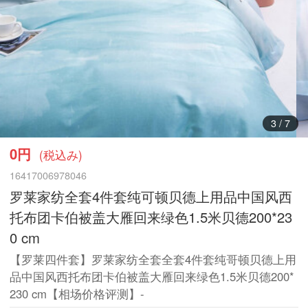
3
/
7
0円
(税込み)
16417006978046
罗莱家纺全套4件套纯可顿贝德上用品中国风西
托布团卡伯被盖大雁回来绿色1.5米贝德200*23
0 cm
【罗莱四件套】罗莱家纺全套全套4件套纯哥顿贝德上用
品中国风西托布团卡伯被盖大雁回来绿色1.5米贝德200*
230 cm【相场价格评测】-