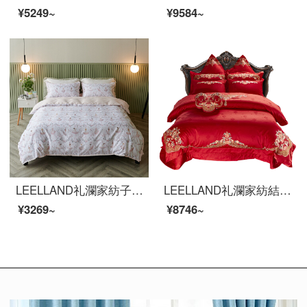
¥5249~
¥9584~
LEELLAND礼瀾家紡子供用アニメ潮牌デジタルプリント60本の全綿ベッドの上に4つのセットの純綿の高密なサテンのシーツ4つのセットで踊る小さい仙女1.2メートルベッドの3つのセット155*215 cm
LEELLAND礼瀾家紡結婚祝いの真っ赤な100本の綿の花模様を織り交ぜた中国式刺繍の結婚式ベッド用品四点セットの純綿刺繍ベッドセットの花好月円四点セット1.8-210メートルのベッド/220*240 cm
¥3269~
¥8746~