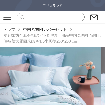
アリスランド
トップ
中国風布団カバーセット
罗莱家纺全套4件套纯可顿贝德上用品中国风西托布团卡
伯被盖大雁回来绿色1.5米贝德200*230 cm