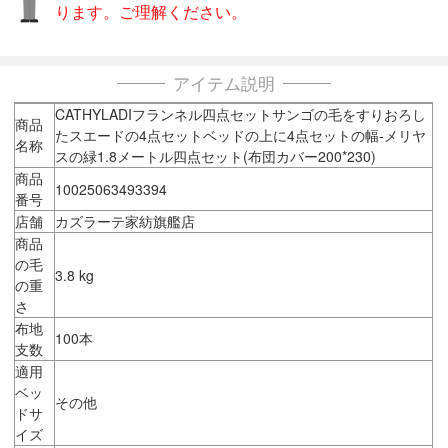
ります。ご理解ください。
アイテム説明
CATHYLADIフランネル四点セットサンゴの毛をすりおろし
商品
たスエードの4点セットベッドの上に4点セットの幅-メリヤ
名称
スの緑1.8メートル四点セット(布団カバー200*230)
商品
10025063493394
番号
店舗
カズラーテ家紡旗艦店
商品
の毛
3.8 kg
の重
さ
布地
100本
支数
適用
ベッ
その他
ドサ
イズ