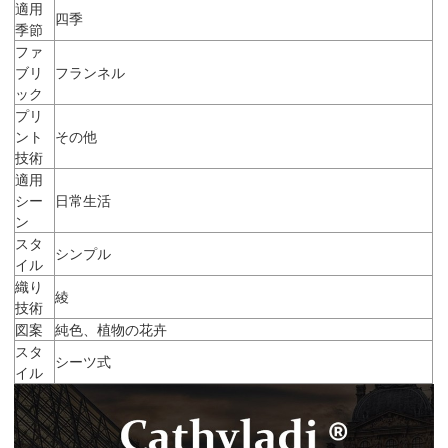
適用
四季
季節
ファ
ブリ
フランネル
ック
プリ
ント
その他
技術
適用
シー
日常生活
ン
スタ
シンプル
イル
織り
綾
技術
図案
純色、植物の花卉
スタ
シーツ式
イル