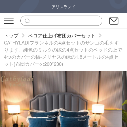
アリスランド
トップ
ベロア仕上げ布団カバーセット
CATHYLADIフランネルの4点セットのサンゴの毛をす
ります。純色のミルクの绒の4点セットのベッドの上で
4つのカバーの幅-メリヤスの绿の1.8メートルの4点セ
ット(布団カバーの200*230)