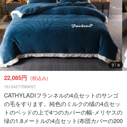
3
/
9
22,085円
(税込み)
16124277589057
CATHYLADIフランネルの4点セットのサンゴ
の毛をすります。純色のミルクの绒の4点セッ
トのベッドの上で4つのカバーの幅-メリヤスの
绿の1.8メートルの4点セット(布団カバーの200