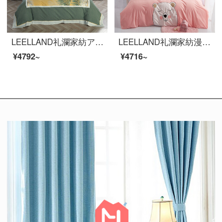
LEELLAND礼瀾家紡アメリカ式色織水洗い綿刺繍全綿寝具四点セット純綿ベッド用品茂林1.8-2.0メートルベッド/220*240 cm
LEELLAND礼瀾家紡漫画全綿色紡水洗い刺繍ベッドの上の四点セットの新鮮な自然風ベッドセットの純綿シーツ4点セットの無邪気さは掬できます。1.8-2.0メートルベッド/220*240 cm
¥4792~
¥4716~