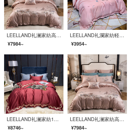
LEELLAND礼澜家紡高級新中国式100本の綿糸刺繍ベッド用品四点セットの純綿ベッドセット酔江南-玉四点セット1.8-2.0メートルベッド/220*240 cm
LEELLAND礼瀾家紡軽奢60本の綿の新鮮な漫画刺繍の全綿の寝具4点セットの純綿の貢の緞子の寝具セット旅行-粉1.5-1.8メートルのベッド/200*230 cm
¥7984~
¥3954~
LEELLAND礼澜家紡140本の欧風軽い贅沢な高級ホテル風の貢のサテン刺繍の全綿の寝具四点セットの別荘の見本の間の寝具セットの錦の赤1.5-1.8メートルのベッド/200*230 cm
LEELLAND礼澜家紡高級新中国式100本の綿糸刺繍ベッド用品四点セットの純綿ベッドセット酔江南-玉四点セット1.8-2.0メートルベッド/220*240 cm
¥8746~
¥7984~