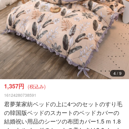
5
/
9
1,357円
(税込み)
16124280738591
君夢莱家紡ベッドの上に4つのセットのすり毛
の韓国版ベッドのスカートのベッドカバーの
結婚祝い用品のシーツの布団カバー1.5 m 1.8