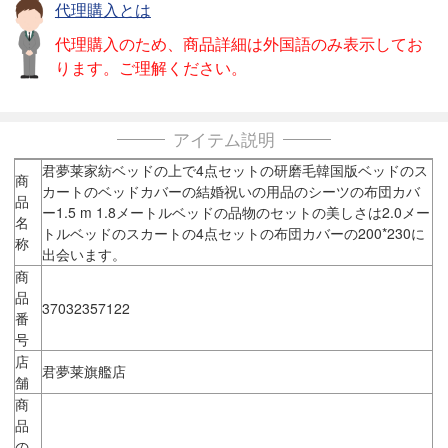
代理購入とは
代理購入のため、商品詳細は外国語のみ表示してお
ります。ご理解ください。
アイテム説明
君夢莱家紡ベッドの上で4点セットの研磨毛韓国版ベッドのス
商
カートのベッドカバーの結婚祝いの用品のシーツの布団カバ
品
ー1.5 m 1.8メートルベッドの品物のセットの美しさは2.0メー
名
トルベッドのスカートの4点セットの布団カバーの200*230に
称
出会います。
商
品
37032357122
番
号
店
君夢莱旗艦店
舗
商
品
の