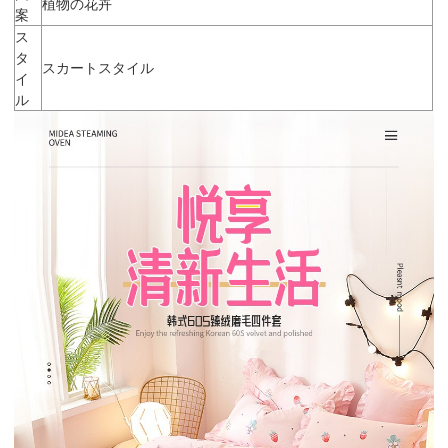
植物の花卉
案
ス
タ
スカートスタイル
イ
ル