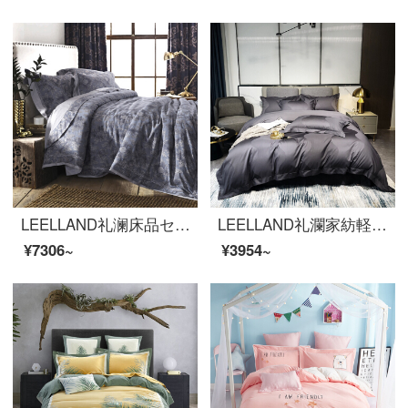
LEELLAND礼澜床品セット欧式絹織物のサテンジャカードの全綿寝具4点セットの純綿1.5メートル/1.8メートルベッド媛麗糸1.8-2.0メートルベッド/220*240 cm
LEELLAND礼瀾家紡軽奢な100本のマカオ綿の綿の綿のサテンの花飾り用品4点セットの純綿のシーツ4点セットの羅浮1.5-1.8メートルのベッド/200*230 cm
¥7306~
¥3954~