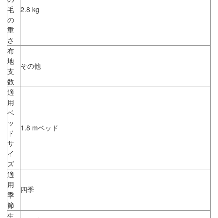
毛
2.8 kg
の
重
さ
布
地
その他
支
数
適
用
ベ
ッ
1.8 mベッド
ド
サ
イ
ズ
適
用
四季
季
節
生