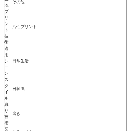
その他
地
プ
リ
ン
活性プリント
ト
技
術
適
用
シ
日常生活
ー
ン
ス
タ
日韓風
イ
ル
織
り
磨き
技
術
図