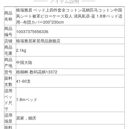
アイテム説明
格瑞雅居 ベッド上四件套全コットン花柄匹马コットン中国
商品
风シート被罩ピローケース双人 清风私语-蓝 1.8米ベッド适
名称
用--布団カバー200*230cm
商品
10037375556336
编号
店铺
格瑞雅居家居用品旗舰店
商品
2.1kg
毛重
商品
中国大陆
产地
货号
梧桐树-数码花柄13372
面料
41-60支
支数
适用
ベッ
1.8mベッド
ド尺
寸
适用
居家，婚庆
场景
面料