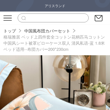
アリスランド
トップ
中国風布団カバーセット
格瑞雅居 ベッド上四件套全コットン花柄匹马コットン
中国风シート被罩ピローケース双人 清风私语-蓝 1.8米
ベッド适用--布団カバー200*230cm