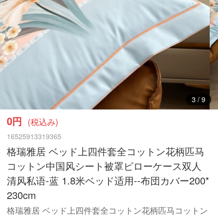
3
/
9
0円
(税込み)
16525913319365
格瑞雅居 ベッド上四件套全コットン花柄匹马
コットン中国风シート被罩ピローケース双人
清风私语-蓝 1.8米ベッド适用--布団カバー200*
230cm
格瑞雅居 ベッド上四件套全コットン花柄匹马コットン