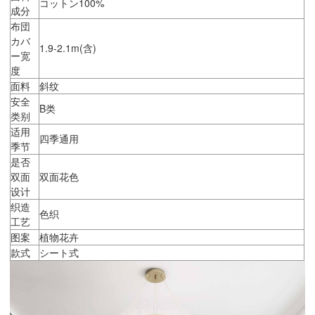
コットン100%
成分
布団
カバ
1.9-2.1m(含)
ー宽
度
面料
斜纹
安全
B类
类别
适用
四季通用
季节
是否
双面
双面花色
设计
织造
色织
工艺
图案
植物花卉
款式
シート式