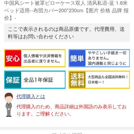
中国风シート被罩ピローケース双人 清风私语-蓝 1.8米
ベッド适用--布団カバー200*230cm【图片 价格 品牌 报
价】-
ここで表示されるのは商品原価です。代理費用、送
料等はお問い合わせください
代理購入とは
代理購入のため、商品詳細は外国語のみ表示してお
ります。ご理解ください。