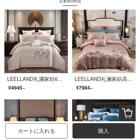
お勧め商品
LEELLAND礼瀾家紡60本の長い綿の綿の綿の綿の綿の緞子の新しい中国式の刺繍の寝具の4つのセットの純綿の見本の間のベッドの品物のセットはオプションで多くセットして月色の4つのセットの1.5-1.8メートルのベッド/200*230 cm
LEELLAND礼澜家紡高級新中国式100本の綿糸刺繍ベッド用品四点セットの純綿ベッドセット酔江南-玉四点セット1.8-2.0メートルベッド/220*240 cm
¥4945~
¥7984~
カートに入れる
購入