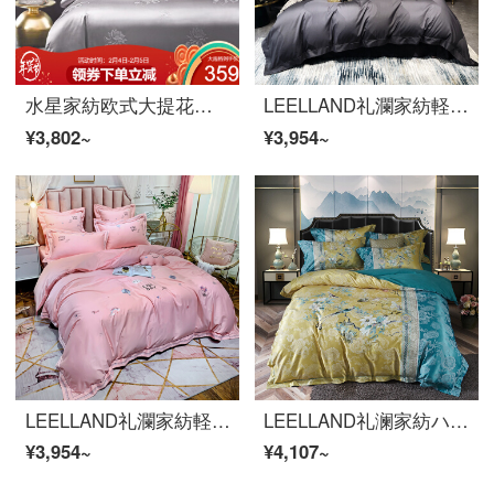
水星家紡欧式大提花日常セット現代シーツ布団カバー枕カバーベッド用品四点セットの蜜拉ベル1.8 M(6フィート)ベッド
LEELLAND礼瀾家紡軽奢な100本のマカオ綿の綿の綿のサテンの花飾り用品4点セットの純綿のシーツ4点セットの羅浮1.5-1.8メートルのベッド/200*230 cm
¥3,802~
¥3,954~
LEELLAND礼瀾家紡軽奢60本の綿の新鮮な漫画刺繍の全綿の寝具4点セットの純綿の貢の緞子の寝具セット旅行-粉1.5-1.8メートルのベッド/200*230 cm
LEELLAND礼澜家紡ハイエンドヨーロッパ装飾美花プリント研磨寝具四点セット純綿厚い保温ベッドセット花に魅せられた顔-黄1.8-22.0メートルベッド/220*240 cm
¥3,954~
¥4,107~