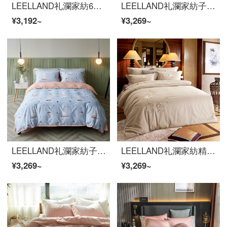
LEELLAND礼瀾家紡60本の綿花をシンプルに刺繍した全綿ベッドの上に4つのセットの純綿無地のシーツ4つのセットの極簡空間-粉1.8-2.0メートルのベッド/220*240 cm
LEELLAND礼瀾家紡子供用アニメ潮牌デジタルプリント60本の全綿ベッドの上に4つのセットの純綿の高密なサテンのシーツ4つのセットで踊る小さい仙女1.2メートルベッドの3つのセット155*215 cm
¥3,192~
¥3,269~
LEELLAND礼瀾家紡子供用アニメ潮牌デジタルプリント60本の全綿ベッドの上に、純綿の高密サテンのシーツ4点セットの萌えウサギ1.2 mベッドの三点セット155*215 cmを販売しています。
LEELLAND礼瀾家紡精梳綿刺繍の全綿ベッドの上の4つのセットの純綿高品質刺繍ベッドセットの真っ赤な1.5-1.8メートルのベッド/200*230 cm
¥3,269~
¥3,269~