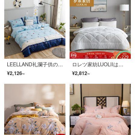
LEELLAND礼瀾子供の家紡高支持高密漫画プリントと刺繍活性綿ベッドの上の四点セットの純綿枕カバー抱き枕カバーシングルペア4点セットイングランド1.2-1.35 mベッド/160*200 cm
ロレツ家紡LUOLIIは芯の中空繊維によって冬に厚い布団で軽く毛を研ぐ工芸のツインカバーが1.5メートルベッド200*230 cmである。
¥2,126~
¥2,812~