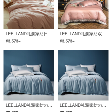
LEELLAND礼瀾家紡日韓無印風色織洗濯綿刺繍全綿寝具四点セット夏純綿ベッドセットサボテン刺繍-ピンク1.8 mシーツモデル/200*230 cm布団カバー
LEELLAND礼瀾家紡双拼素色100本のマカオ綿刺繍スプライス綿ベッドの上の4点セットの純綿布団カバー4点セットの純色ベッドセットの果物粉浅銀1.8-210 mベッド/220*240 cm
¥3,573~
¥3,573~
LEELLAND礼瀾家紡の国の湿った風60本の長い綿の無地の刺繍の全綿の寝具の4点セットの純綿のシーツの4点セットのコイ-スモッグの蘭1.8-210メートルのベッド/220*240 cm布団カバー
LEELLAND礼瀾家紡の国の湿った風60本の長い綿の無地の刺繍の全綿の寝具の4点セットの純綿のシーツの4点セットのコイ-スモッグの蘭1.8-210メートルのベッド/220*240 cm布団カバー