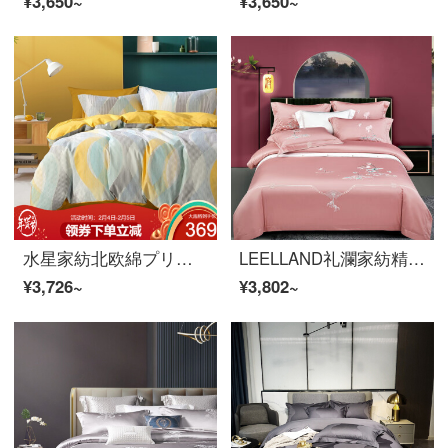
¥3,650~
¥3,650~
水星家紡北欧綿プリントベッドに純綿布団カバーシーツ枕カバー寝具ダブル布団セット1.8メートル（適応220*240芯）
LEELLAND礼瀾家紡精梳綿刺繍の全綿ベッドの上の四点セットの純綿高品質刺繍ベッドセットの月色あんこ1.5-1.8メートルベッド/200*230 cm
¥3,726~
¥3,802~