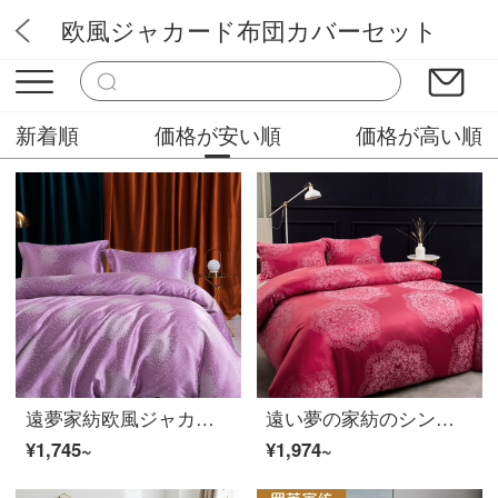
欧風ジャカード布団カバーセット
アリスランド
新着順
価格が安い順
価格が高い順
遠夢家紡欧風ジャカード四点セットのシーツセットの唯美花韻は1.5/1.8 mベッドに適用されます。（布団カバー200 x 230 cm）
遠い夢の家紡のシンプルな引花の四点セットのシーツ二人セットセットはイリヤに1.5/1.8 mベッドが適用されます（布団カバー200 x 230）
¥1,745~
¥1,974~