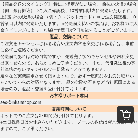
【商品発送のタイミング】 特にご指定がない場合、 前払い決済の場合
（例：銀行振込）⇒ご入金確認後、10営業日以内に発送いたします。
上記以外の決済の場合 （例：クレジットカード）⇒ご注文確認後、10
営業日以内に発送いたします。 ※発送前支払いの場合は、お客様のご入
金タイミングにより、お届け予定日が2日前後することがございます。
返品、交換について
ご注文をキャンセルされる場合や注文内容を変更される場合は、事前
に必ずご連絡ください。
発送前であれば対応可能ですが、発送完了後のキャンセルや内容変更
出来ませんので、あらかじめご了承ください。 また、代引発送後の事
前連絡のないキャンセルは一切承ることができません。
送料など実費請求させて頂きますので、必ず一度商品をお受け取りい
ただいてからの対応となります。 品の欠陥や不良など当社原因による
場合のみ、返品・交換を受け付けております。
お客様サポート窓口
seo@inkanshop.com
営業時間について
ネットでのご注文は24時間受け付けております。
※土日祝祭日はお休みをいただきます。 メールの返信は翌営業日となり
ますので、ご了承ください。