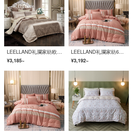
LEELLAND礼瀾家紡欧式優雅な綿のサテンジャカードの全綿寝具4点セットの純綿シーツ4点セットのベッド用品セット星耀米ラクダ1.8-2.0メートルベッド/220*240 cm
LEELLAND礼瀾家紡60本の綿花をシンプルに刺繍した全綿ベッドの上に4つのセットの純綿無地のシーツ4つのセットの極簡空間-粉1.8-2.0メートルのベッド/220*240 cm
¥3,185~
¥3,192~