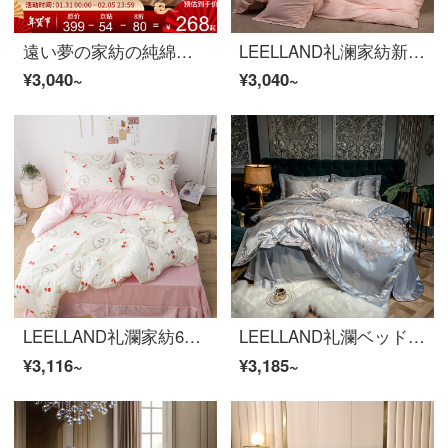
遠い夢の家紡の純綿は柔らかいです。シーツ四枚セットの綿布団カバー1.5 mダブル1.8 mベッドの花言葉清揚-黄は1.5または1.8 mベッドを適用します。
LEELLAND礼澜家紡新中国式刺繍32本の水洗い綿ベッドの上に4点セットの花卉刺繍純綿中国式サンプルセットの軽回生-粉1.5-1.8メートルベッド/200*230 cm
¥3,040~
¥3,040~
LEELLAND礼瀾家紡60本の綿綿綿の綿の綿の綿の綿の贈り物の子供の綿の寝具の4件のセットの純綿の学生のベッドの品物のセットの小さいさくらんぼの1.35/1.5メートルのベッドの4件のセット/200*230 cm布団のカバー
LEELLAND礼瀾ベッド用品セットの天糸の綿の模様が透けて見えるベッド用品4点セットのシーツ4点セットの時間-絹織物1.8-2.0メートルベッド/220*240 cm
¥3,116~
¥3,185~