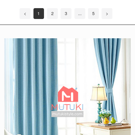
<
1
2
3
...
5
>