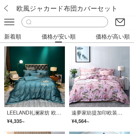
欧風ジャカード布団カバーセット
アリスランド
新着順
価格が安い順
価格が高い順
LEELAND礼澜家纺 欧式轻奢刺绣60支长绒棉全棉床上四件套高端纯棉别墅样板间床品套件 伊芙琳雅致绿 1.5-1.8米床单款 /200*230cm被套
遠夢家紡提加印欧装飾美ファッション花卉四点セットジャカード生地快適セット葉盛花媚200*230
¥4,335~
¥4,564~