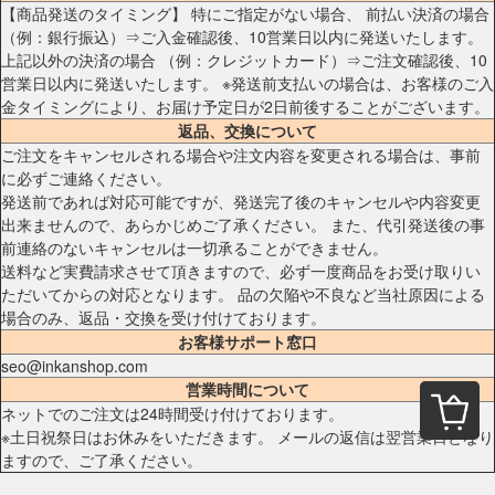
【商品発送のタイミング】 特にご指定がない場合、 前払い決済の場合
（例：銀行振込）⇒ご入金確認後、10営業日以内に発送いたします。
上記以外の決済の場合 （例：クレジットカード）⇒ご注文確認後、10
営業日以内に発送いたします。 ※発送前支払いの場合は、お客様のご入
金タイミングにより、お届け予定日が2日前後することがございます。
返品、交換について
ご注文をキャンセルされる場合や注文内容を変更される場合は、事前
に必ずご連絡ください。
発送前であれば対応可能ですが、発送完了後のキャンセルや内容変更
出来ませんので、あらかじめご了承ください。 また、代引発送後の事
前連絡のないキャンセルは一切承ることができません。
送料など実費請求させて頂きますので、必ず一度商品をお受け取りい
ただいてからの対応となります。 品の欠陥や不良など当社原因による
場合のみ、返品・交換を受け付けております。
お客様サポート窓口
seo@inkanshop.com
営業時間について
ネットでのご注文は24時間受け付けております。
※土日祝祭日はお休みをいただきます。 メールの返信は翌営業日となり
ますので、ご了承ください。