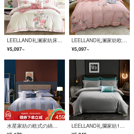
LEELLAND礼澜家紡床品セット新中国式60本の綿刺繍の全綿ベッドの上に4つのセットの純綿綿綿の綿の綿の綿の綿の綿の綿の綿の布団カバー4つのセットの恥ずかしい花-米粉1.5-1.8メートルのベッド/200*230 cm
LEELLAND礼澜家紡欧式軽奢60本の綿刺繍ベッドの上に五つ星ホテルのベッド用品の純綿サンプルセットバレエガール1.5-1.8メートルベッド/200*230 cm
¥5,097~
¥5,097~
水星家紡の欧式の綿の刺繍の寝具のシーツカバーが軽い贅沢な四点セットのエドガー1.8メートルのベッド（適応220*240芯）になっています。
LEELLAND礼瀾家紡100本の50双の綿の新しい中国式の刺繍の全綿のベッドの上で4件のセットの純綿の貢の緞子のハイエンドの刺繍のベッドの品物のセットの俊秀-ほこりの1.8-2000メートルのベッド/220*240 cm