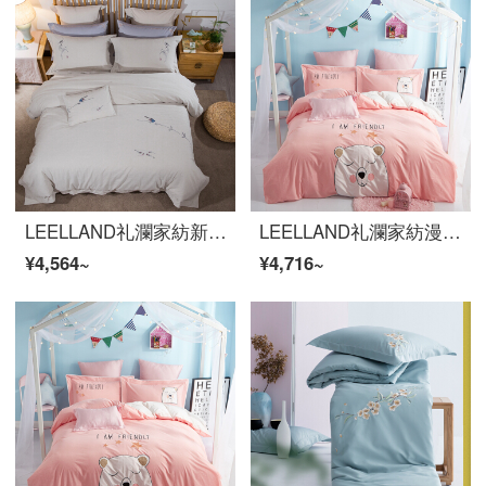
LEELLAND礼瀾家紡新中国式の色織洗濯綿刺繍全綿寝具四点セットの純綿民宿風ベッド用品セットの陰影雅四点セット1.5-1.8メートルベッド/200*230 cm布団カバー
LEELLAND礼瀾家紡漫画全綿色紡水洗い刺繍ベッドの上の四点セットの新鮮な自然風ベッドセットの純綿シーツ4点セットの無邪気さは掬できます。1.8-2.0メートルベッド/220*240 cm
¥4,564~
¥4,716~