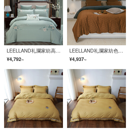
LEELLAND礼瀾家紡高品質60本の綿綿綿綿綿綿綿綿綿綿綿綿綿綿綿刺繍ベッドの上の4点セットの純綿刺繍ベッドセット雲錦1.8-2.0メートルベッド/220*240 cm
LEELLAND礼瀾家紡色織のジャカードは60 Sの研磨と秋冬保温の全綿のベッドの上で4件のセットAB版の厚い純綿の4件のセットの官黛1.8-2.0メートルのベッド/220*240 cmの布団カバーをつづり合わせます。
¥4,792~
¥4,937~