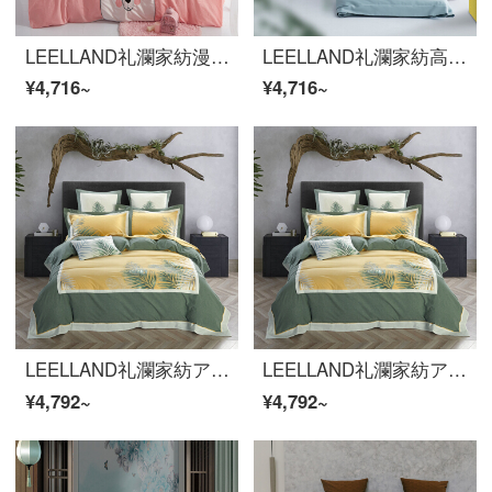
LEELLAND礼瀾家紡漫画全綿色紡水洗い刺繍ベッドの上の四点セットの新鮮な自然風ベッドセットの純綿シーツ4点セットの無邪気さは掬できます。1.8-2.0メートルベッド/220*240 cm
LEELLAND礼瀾家紡高級新中国式60本の綿花刺繍全綿四点セットの純綿古韻刺繍ベッド用品4点セットのメコンシーン1.5-1.8メートルベッド/200*230 cm
¥4,716~
¥4,716~
LEELLAND礼瀾家紡アメリカ式色織水洗い綿刺繍全綿寝具四点セット純綿ベッド用品茂林1.8-2.0メートルベッド/220*240 cm
LEELLAND礼瀾家紡アメリカ式色織水洗い綿刺繍全綿寝具四点セット純綿ベッド用品茂林1.8-2.0メートルベッド/220*240 cm
¥4,792~
¥4,792~