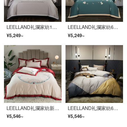
LEELLAND礼瀾家紡100本の50 Sダブル株の豪綿綿100本の軽い贅沢な刺繍の項の全綿の寝具の4件のセットの見本板の間の純綿の寝具のセット威庭1.5-1.8メートルのベッドの200*230 cm
LEELLAND礼瀾家紡60本の暖肌全綿磨毛新中国式刺繍ベッド用品四点セットの純綿厚い保温ベッド用品セットのモカ1.8-2.0メートルベッド/220*240 cm布団カバー
¥5,249~
¥5,249~
LEELLAND礼瀾家紡新中国式刺繍60本の綿綿綿綿綿綿綿綿綿綿刺繍ベッドの上に4つのセットの純綿布団カバー4つのセットの夏みかん1.5-1.8メートルベッド/200*230 cm
LEELLAND礼瀾家紡60本の綿の軽い贅沢な刺繍のつぎはぎ細工の全綿のベッドの上で4つのセットの純綿のベッドの品物のセットのアイリン-黄は墨の1.5-1.8メートルのベッドを配合します/200*230 cm布団カバー
¥5,546~
¥5,546~