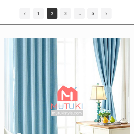
<
1
2
3
...
5
>