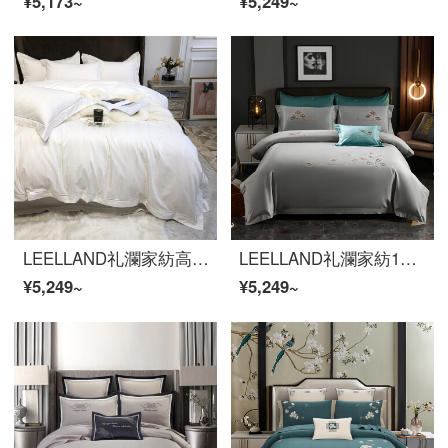
¥5,173~
¥5,249~
LEELLAND礼瀾家紡高級100本の軽豪華花全綿四点セット5つ星ホテル風豪綿寝具高品質ベッドセットモリス白1.8-2.0メートルベッド/220*240 cm
LEELLAND礼瀾家紡100本の50双の綿の新しい中国式の刺繍の全綿のベッドの上で4件のセットの純綿の貢の緞子のハイエンドの刺繍のベッドの品物のセットの俊秀-ほこりの1.8-2000メートルのベッド/220*240 cm
¥5,249~
¥5,249~