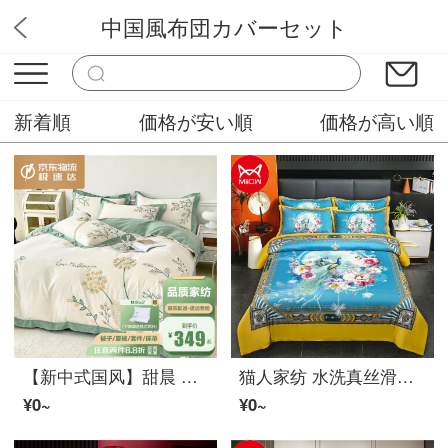
中国風布団カバーセット
アリスランド
新着順
価格が安い順
価格が高い順
【新中式国风】甜晨 新中式四件套蛋白コットン宽边ベッド上四件套中国风刺绣套件ベッド上用品 梦若江南-蓝 1.5-1.8米シート四件套-布団カバー200*230cm
猫人家纺 水洗真丝滑四件套大版花中国风冰丝裸睡丝滑春夏季シート布団カバーベッド上用品 比翼双飞-真丝-M39 1.2mベッド(四件套)
¥0~
¥0~