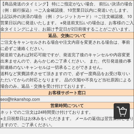
【商品発送のタイミング】 特にご指定がない場合、 前払い決済の場合
（例：銀行振込）⇒ご入金確認後、10営業日以内に発送いたします。
上記以外の決済の場合 （例：クレジットカード）⇒ご注文確認後、10
営業日以内に発送いたします。 ※発送前支払いの場合は、お客様のご入
金タイミングにより、お届け予定日が2日前後することがございます。
返品、交換について
ご注文をキャンセルされる場合や注文内容を変更される場合は、事前
に必ずご連絡ください。
発送前であれば対応可能ですが、発送完了後のキャンセルや内容変更
出来ませんので、あらかじめご了承ください。 また、代引発送後の事
前連絡のないキャンセルは一切承ることができません。
送料など実費請求させて頂きますので、必ず一度商品をお受け取りい
ただいてからの対応となります。 品の欠陥や不良など当社原因による
場合のみ、返品・交換を受け付けております。
お客様サポート窓口
seo@inkanshop.com
営業時間について
ネットでのご注文は24時間受け付けております。
※土日祝祭日はお休みをいただきます。 メールの返信は翌営業日となり
ますので、ご了承ください。