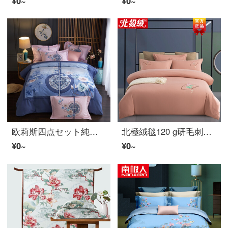
¥0~
¥0~
欧莉斯四点セット純コットン生态磨毛中国式ベッド上用品中国風秋冬新商品全コットンシーベルト布団カーバー酔った清風1.8-2 mベッド(220*240 cm布団カーバー)
北極絨毯120 g研毛刺繍中国風シリーズ四点セット軽奢国潮紫陽花両面用布団カバー同項ピロケムセットセットセットセット
¥0~
¥0~