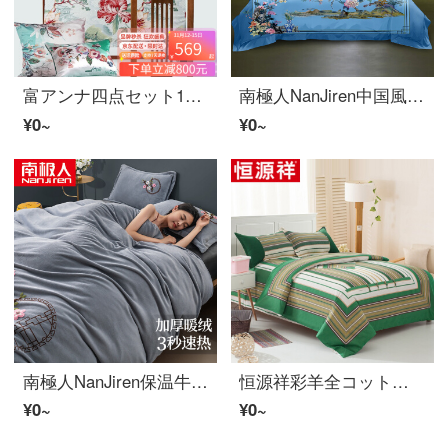
富アンナ四点セット100本の新疆ベルベトの綿防菌セット純コートン貢ぎ織造中国風イメージギフトボックスに仙華-60本のベルベトの綿1.8/2メートルベッドが適用されます。
南極人NanJiren中国風四点セット広辺布団カバ-ピロケス200*230 cm家紡ベド上用品セット布団カバーシート式
¥0~
¥0~
南極人NanJiren保温牛乳水晶絨毯四点セットの両面1.5/1.8 mベトキャンバス200*230 cmサンゴフランネル布団カバー中国風ベト上用品冬季
恒源祥彩羊全コットン老太布四点セット復古中国風古典民族風民宿シートが中国風に厚い1.2 m(4フィート)ベッド
¥0~
¥0~