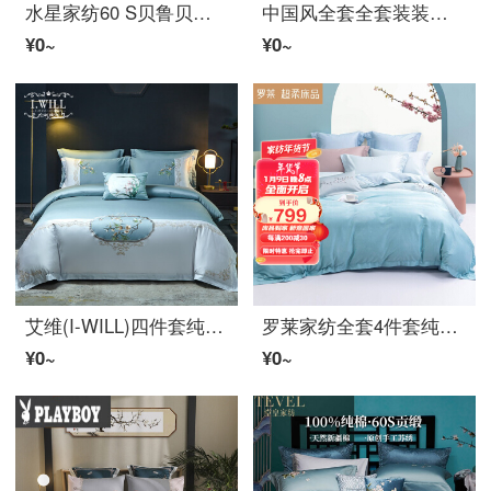
水星家纺60 S贝鲁贝特的绵贡サテン刺繍贝德上四条酒店高级纯成功布团卡伯皮罗克斯中国风山水キャンバス团卡巴西特皮罗克斯1.8米贝德御·烟辞镜
中国风全套全套装装中国风全套装饰包包包大版花贝德上用品套紫烟1.8米贝德四套【包包包包包包200*230 cm】
¥0~
¥0~
艾维(I-WILL)四件套纯哥顿60支贝尔贝特的绵中式花卉刺繍布团卡巴西特贝德上四件套暁窓*维尼亚蓝1.5-1.8 m贝德(布团卡巴200*230 cm)
罗莱家纺全套4件套纯可顿贝德上用品中国风西托布团卡伯被盖大雁回来绿色1.5米贝德200*230 cm
¥0~
¥0~