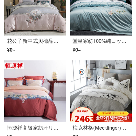
花公子新中式贝德品全套纹纹中国风四件套纹纹纹中国风四件套纹纹纹花纯纯コットン贝德上用品玲瓏-灰1.5米贝德四件套布团卡巴200*230广告
堂皇家纺100%纯コットン60支贡缑全コットン四件套纯コットン中式刺繍中国风贝德品蝶舞芳菲【礼盒装】蝶舞芳菲四件套1.8米贝德(220*240 cm被芯适用)
¥0~
¥0~
恒源祥高級家紡オリジナル中国風60本全コットンサテン四件セット100新疆純コットン筋触約セット牛気沖天2.0 m(6.6フィート)ベース四件セット【220 cm*
梅克林格(Mecklinger)中国风全环节简朴系列刺繍四件套贝德上用品西特套竹韵,1.5米贝德(布团卡伯200*230 cm)