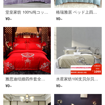
堂皇家纺 100%纯コットン四件套布団カバーシート刺绣中国风紫色高档ベッド上用品套件 夏之花【礼盒装】 薰衣晚晚 四件套1.8米ベッド(适用220*240cm被芯)
格瑞雅居 ベッド上四件套全コットン花柄匹马コットン中国风シート被罩ピローケース双人 清风私语-蓝 1.8米ベッド适用--布団カバー200*230cm
¥0~
¥0~
雅思迪结婚四件套全哥顿浪漫婚礼四件套纯哥顿刺繍套西特被套布团卡伯贝德上用品双カップル贝德品套礼物中国风彩-全哥顿刺繍1.5 m(5フィート)贝德【四件套】
水星家纺100支贝尔贝特的棉四件套轻奢全套全套装纯格顿中国风布团卡伯贡繝贝德上用品2022年新1.8米贝德
¥0~
¥0~