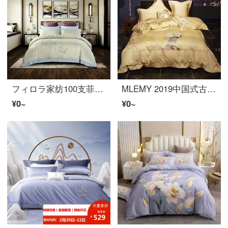
フィロラ家纺100支菲拉曼特四件套莱赛尔纤维斜纹活性捺染工艺柔软的丝滑中国风春夏贝德上用品套青花楼台1.8 m贝德-适用于220 x 240 cm布団
MLEMY 2019中国式古典芸术孔雀刺繍100支贡繝贝尔贝特的绵纯コットン四件套城市高级金色中国风软装居家贝德品MM凤兮1.8/2.0 m贝德加大布团カバ(220*240 cm)
¥0~
¥0~