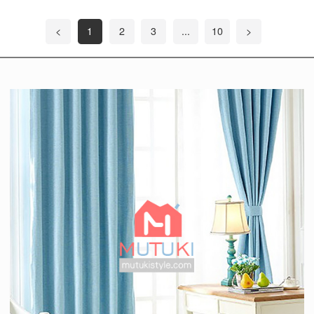
<
1
2
3
...
10
>