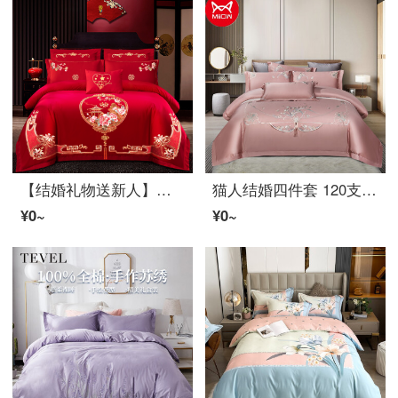
【结婚礼物送新人】恒源祥家纺 婚庆四件套 中国风婚庆ベッド上用品 新婚大红刺绣新婚ベッド品 幸福满园 1.8米ベッド/布団カバー220*240cm
猫人结婚四件套 120支新中式四件套纯コットン全コットン刺绣田园中国风布団カバーシート长绒ベッド上用品 100含コットン-快適肤-刺绣 1.5米宽ベッド四件套-适合200*230被
¥0~
¥0~