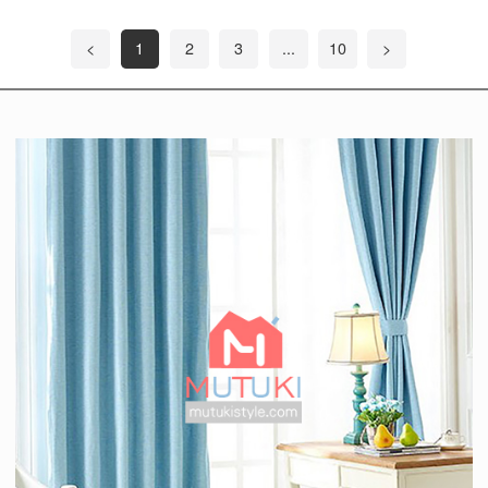
<
1
2
3
...
10
>