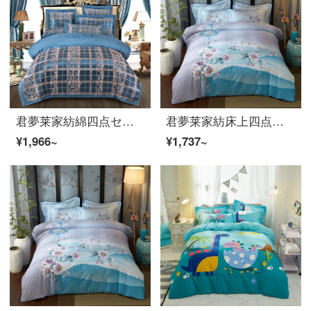
君夢莱家紡綿四点セット欧風の綿サテンのジャカード寝具レースレースの結婚式純綿布団カバー布団カバーダブルベッドセット英倫スタイル1.5 mベッド四点セット布団セット200*230
君夢莱家紡床上四点セットの純綿新中国式シーツの全綿布団カバーの大版花中国風四四四点セットの玉簾2.0メートルベッドは布団カバー220*240に適用されます。
¥1,966~
¥1,737~