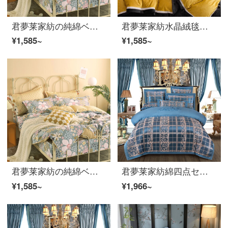
君夢莱家紡の純綿ベッドの上に4つのセットの綿があります。簡潔で清新な春と秋のペアが1.5/1.8メートルのベッドの大版の花シーツカバーの布団布団セットのベッドセットの世界1.5-1.8メートルのベッドは布団セットの200*230を適用します。
君夢莱家紡水晶絨毯四点セット冬季厚いフランネルペアベッド用品純色シンプルで保温サンゴ布団カバー布団布団布団布団布団布団布団布団絨毯品セット水晶絨毯-活力黄2.0メートルベッドシーツ四点セット布団カバー200*240
¥1,585~
¥1,585~
君夢莱家紡の純綿ベッドの上に4つのセットの綿があります。簡潔で清新な春と秋のペアが1.5/1.8メートルのベッドの大版の花シーツカバーの布団布団セットのベッドセットの世界1.5-1.8メートルのベッドは布団セットの200*230を適用します。
君夢莱家紡綿四点セット欧風の綿サテンのジャカード寝具レースレースの結婚式純綿布団カバー布団カバーダブルベッドセット英倫スタイル1.5 mベッド四点セット布団セット200*230
¥1,585~
¥1,966~