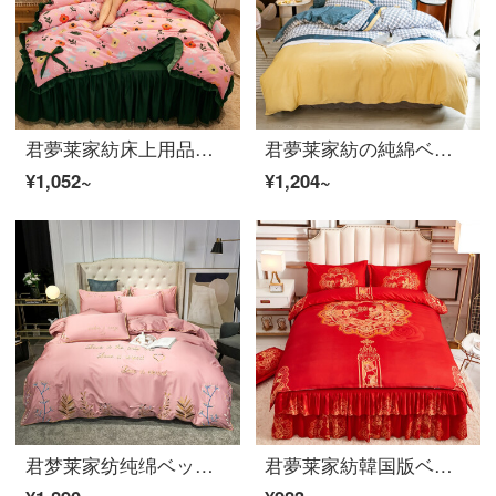
君夢莱家紡床上用品ベッドスカート四点セット韓国版厚い毛磨き結婚祝いのベッドセットピンク思い出1.5メートルベッドスカート四点セット布団セット200*230
君夢莱家紡の純綿ベッドの上に4つのセットの全綿の新型の2人布団カバーシーツシーツシーツシーツシーツシーツシーツシーツシーツシーツシーツシーツシーツシーツシーツシーツシーツシーツシーツシーツシーツシーツセット科瑞亜克1.5メートルベッドと1.8メートルベッドは布団カバー200*230 cmが適用されます。
¥1,052~
¥1,204~
君梦莱家纺纯绵ベッド用品四点セットの全绵ベッド笠の厚い斜纹刺繍のシーツカバー森-小豆1.5-1.8メートルベッドの布団カバーの200*230 cm
君夢莱家紡韓国版ベッドスカート4点セットの磨き姫レースベッドカバー結婚祝い布団セット1.5 m 1.8 m布団セット100年の間に1.5 mベッドスカート4点セットの布団カバー200*230