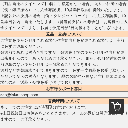
【商品発送のタイミング】 特にご指定がない場合、 前払い決済の場合
（例：銀行振込）⇒ご入金確認後、10営業日以内に発送いたします。
上記以外の決済の場合 （例：クレジットカード）⇒ご注文確認後、10
営業日以内に発送いたします。 ※発送前支払いの場合は、お客様のご入
金タイミングにより、お届け予定日が2日前後することがございます。
返品、交換について
ご注文をキャンセルされる場合や注文内容を変更される場合は、事前
に必ずご連絡ください。
発送前であれば対応可能ですが、発送完了後のキャンセルや内容変更
出来ませんので、あらかじめご了承ください。 また、代引発送後の事
前連絡のないキャンセルは一切承ることができません。
送料など実費請求させて頂きますので、必ず一度商品をお受け取りい
ただいてからの対応となります。 品の欠陥や不良など当社原因による
場合のみ、返品・交換を受け付けております。
お客様サポート窓口
seo@inkanshop.com
営業時間について
ネットでのご注文は24時間受け付けております。
※土日祝祭日はお休みをいただきます。 メールの返信は翌営業日となり
ますので、ご了承ください。