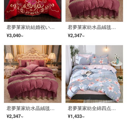
君夢莱家紡結婚祝いの四点セットの綿大紅色中国風ロマンチック結婚ベッド用品セット刺繍六点セットのピンクのベッドカバーの複数点セットの純綿シーツがモダンな結婚式1.8メートルベッドシーツの四点セットの布団カバー200*230
君夢莱家紡水晶絨毯ベッドスカート四点セットab面秋冬ベッド用品保温布団セットシーツカバーセット小豆粉2.0メートルベッド用布団カバー220*240
¥3,040~
¥2,347~
君夢莱家紡水晶絨毯ベッドスカート四点セットab面秋冬ベッド用品保温布団セットシーツカバーセット小豆粉2.0メートルベッド用布団カバー220*240
君夢莱家紡全綿四点セット韓国版のレースシーツ式ベッド用品1.5 m 1.8 mベッド用品セットのきらびやかな花が咲く灰2.0 mベッドは布団カバー220*240を適用します。
¥2,347~
¥1,433~