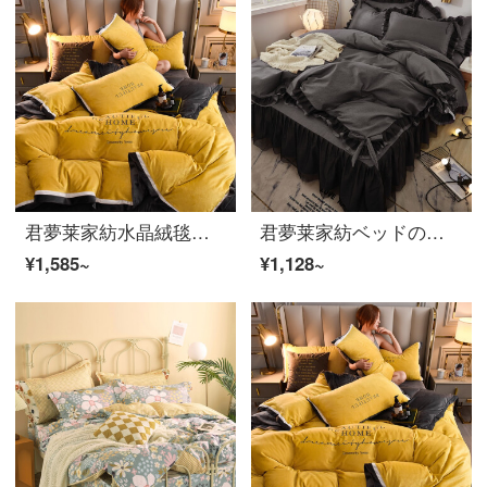
君夢莱家紡水晶絨毯四点セット冬季厚いフランネルペアベッド用品純色シンプルで保温サンゴ布団カバー布団布団布団布団布団布団布団布団絨毯品セット水晶絨毯-活力黄2.0メートルベッドシーツ四点セット布団カバー200*240
君夢莱家紡ベッドの上に4つのセットの韓国版の純色布団カバーのベッドの上の用品4つのセットのすり毛ベッドのスカートのスタイルのシーツ伝奇的な黒い2.0メートルのベッドのスカートの4つのセットの布団カバーの200*230
¥1,585~
¥1,128~